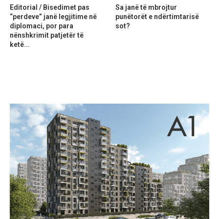
Editorial / Bisedimet pas
Sa janë të mbrojtur
“perdeve” janë legjitime në
punëtorët e ndërtimtarisë
diplomaci, por para
sot?
nënshkrimit patjetër të
ketë...