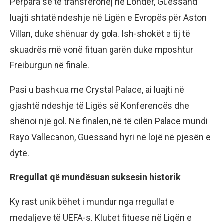
Përpara se të transferohej në Londër, Guessand
luajti shtatë ndeshje në Ligën e Evropës për Aston
Villan, duke shënuar dy gola. Ish-shokët e tij të
skuadrës më vonë fituan garën duke mposhtur
Freiburgun në finale.
Pasi u bashkua me Crystal Palace, ai luajti në
gjashtë ndeshje të Ligës së Konferencës dhe
shënoi një gol. Në finalen, në të cilën Palace mundi
Rayo Vallecanon, Guessand hyri në lojë në pjesën e
dytë.
Rregullat që mundësuan suksesin historik
Ky rast unik bëhet i mundur nga rregullat e
medaljeve të UEFA-s. Klubet fituese në Ligën e