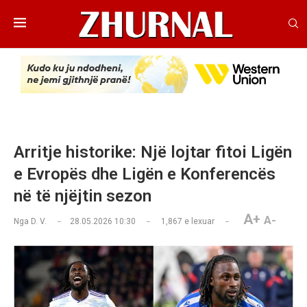
Arritje historike: Një lojtar fitoi Ligën
e Evropës dhe Ligën e Konferencës
në të njëjtin sezon
A+
A-
Nga
D. V.
28.05.2026 10:30
1,867
e lexuar