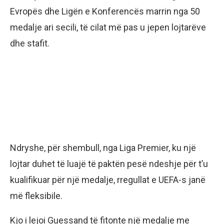
Evropës dhe Ligën e Konferencës marrin nga 50
medalje ari secili, të cilat më pas u jepen lojtarëve
dhe stafit.
Ndryshe, për shembull, nga Liga Premier, ku një
lojtar duhet të luajë të paktën pesë ndeshje për t’u
kualifikuar për një medalje, rregullat e UEFA-s janë
më fleksibile.
Kjo i lejoi Guessand të fitonte një medalje me