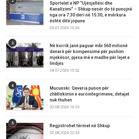
2
Sportelet e NP “Ujësjellësi dhe
Kanalizimi” – Shkup nesër do të punojnë
nga ora 7:30 deri në 15:30, e mërkura
është ditë jopune
05.01.2026 10:36
3
Në korrik janë paguar mbi 560 milionë
denarë për kompensime për pushim
mjekësor, pjesa më e madhe për lejet e
lindjes
28.07.2026 15:52
4
Mucunski: Qeveria punon për
zhbllokimin e eurointegrimeve, detajet
nuk thuhen
03.08.2026 16:35
5
Regjistrohet tërmet në Shkup
02.08.2026 22:34