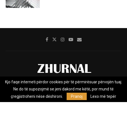
Kjo faqe interneti përdor cookies për të përmirësuar përvojën tuaj.
Rreth nesh
Impresumi
Marketing
Kontakt
Ne do të supozojmë se jeni dakord me këtë, por mund të
Privacy Policy
çregjistroheni nëse dëshironi.
Pranoj
Lexo më tepër
Zhurnal.mk është Agjenci e Lajmeve e pavarur, e themeluar në vitin
2009, që e mbulon Maqedoninë, Kosovën, Shqipërinë edhe lajmet
nga bota.
@2026 - All Right Reserved. Designed and Developed by