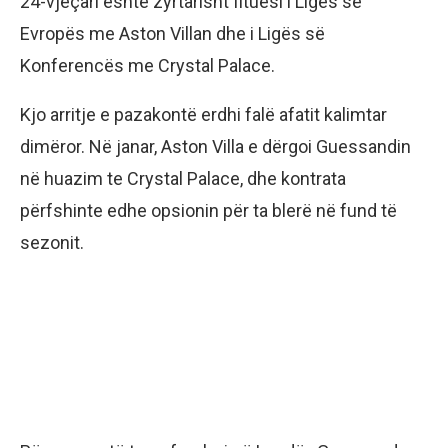
24-vjeçari është zyrtarisht fituesi i Ligës së
Evropës me Aston Villan dhe i Ligës së
Konferencës me Crystal Palace.
Kjo arritje e pazakontë erdhi falë afatit kalimtar
dimëror. Në janar, Aston Villa e dërgoi Guessandin
në huazim te Crystal Palace, dhe kontrata
përfshinte edhe opsionin për ta blerë në fund të
sezonit.