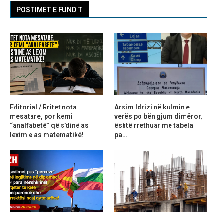
POSTIMET E FUNDIT
Editorial / Rritet nota
Arsim Idrizi në kulmin e
mesatare, por kemi
verës po bën gjum dimëror,
“analfabetë” që s’dinë as
është rrethuar me tabela
lexim e as matematikë!
pa...