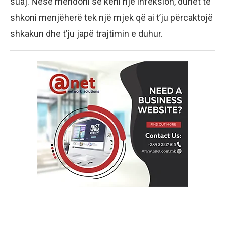
suaj. Nëse mendoni se keni një infeksion, duhet të
shkoni menjëherë tek një mjek që ai t’ju përcaktojë
shkakun dhe t’ju japë trajtimin e duhur.