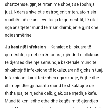
shtatzënisë, gjinjtë rriten më shpejt se foshnja
juaj. Ndërsa nivelet e estrogjenit rriten, ato rrisin
madhësinë e kanaleve tuaja të qumështit, të cilat
nga ana tjetër mund të rrisin dhimbjen e gjirit dhe
ndjeshmërinë.
Ju keni një infeksion
– Kanalet e bllokuara të
qumështit, qimet e rrënjosura, gjëndrat e bllokuara
të djersës dhe një sëmundje bakteriale mund të
shkaktojnë infeksione të lokalizuara në gjoksin tuaj.
Infeksionet karakterizohen nga skuqje, ënjtje dhe
dhimbje dhe gjithashtu mund të shkaktojnë që
thitha juaj të rrjedhë qelb, gjak, ose rrjedhje kafe.
Mund të keni edhe ethe dhe keqësim të gjendjes