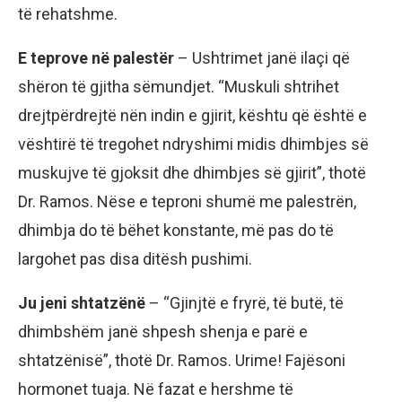
të rehatshme.
E teprove në palestër
– Ushtrimet janë ilaçi që
shëron të gjitha sëmundjet. “Muskuli shtrihet
drejtpërdrejtë nën indin e gjirit, kështu që është e
vështirë të tregohet ndryshimi midis dhimbjes së
muskujve të gjoksit dhe dhimbjes së gjirit”, thotë
Dr. Ramos. Nëse e teproni shumë me palestrën,
dhimbja do të bëhet konstante, më pas do të
largohet pas disa ditësh pushimi.
Ju jeni shtatzënë
– “Gjinjtë e fryrë, të butë, të
dhimbshëm janë shpesh shenja e parë e
shtatzënisë”, thotë Dr. Ramos. Urime! Fajësoni
hormonet tuaja. Në fazat e hershme të