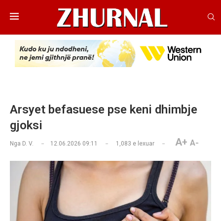
Arsyet befasuese pse keni dhimbje
gjoksi
A+
A-
Nga
D. V.
12.06.2026 09:11
1,083
e lexuar