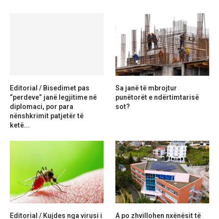
Editorial / Bisedimet pas
Sa janë të mbrojtur
“perdeve” janë legjitime në
punëtorët e ndërtimtarisë
diplomaci, por para
sot?
nënshkrimit patjetër të
ketë...
Editorial / Kujdes nga virusi i
A po zhvillohen nxënësit të