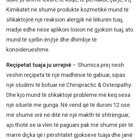
Kimikatet në shumë produkte kozmetikë mund të
shkaktojnë një reaksion alergjik në lëkurën tuaj,
madje edhe nëse aplikoni losion në gjoksin tuaj, ato
mund të sjellin ënjtje dhe dhimbje të
konsiderueshme.
Reçipetat tuaja ju urrejnë
– Shumica prej nesh
veshin reçipeta të një madhësie të gabuar, sipas
një studimi të botuar në Chiropractic & Osteopathy.
Dhe kjo mund të shkaktojë probleme më keq sesa
një siluetë me gunga. Në vend që të duroni 12 ose
më shumë orë në ditë në një makth të shtrënguar,
ajo thotë se ia vlen të paguani pak më shumë për të
marrë diçka që i përshtatet gjokseve tuaja dhe janë