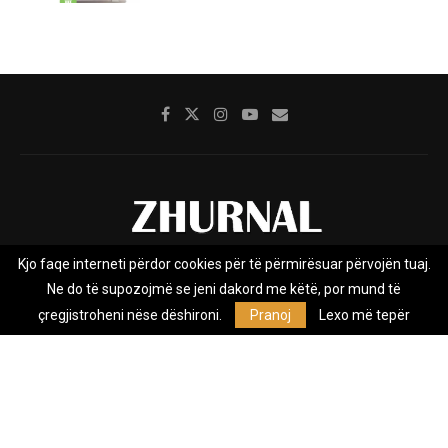
Kjo faqe interneti përdor cookies për të përmirësuar përvojën tuaj.
Rreth nesh
Impresumi
Marketing
Kontakt
Ne do të supozojmë se jeni dakord me këtë, por mund të
Privacy Policy
çregjistroheni nëse dëshironi.
Pranoj
Lexo më tepër
Zhurnal.mk është Agjenci e Lajmeve e pavarur, e themeluar në vitin
2009, që e mbulon Maqedoninë, Kosovën, Shqipërinë edhe lajmet
nga bota.
@2026 - All Right Reserved. Designed and Developed by
Anet.Com.Mk