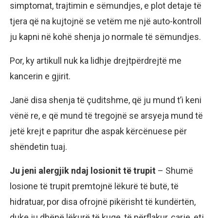
simptomat, trajtimin e sëmundjes, e plot detaje të
tjera që na kujtojnë se vetëm me një auto-kontroll
ju kapni në kohë shenja jo normale të sëmundjes.
Por, ky artikull nuk ka lidhje drejtpërdrejtë me
kancerin e gjirit.
Janë disa shenja të çuditshme, që ju mund t’i keni
vënë re, e që mund të tregojnë se arsyeja mund të
jetë krejt e papritur dhe aspak kërcënuese për
shëndetin tuaj.
Ju jeni alergjik ndaj losionit të trupit
– Shumë
losione të trupit premtojnë lëkurë të butë, të
hidratuar, por disa ofrojnë pikërisht të kundërtën,
duke ju dhënë lëkurë të kuqe, të përflakur, çarje, etj.