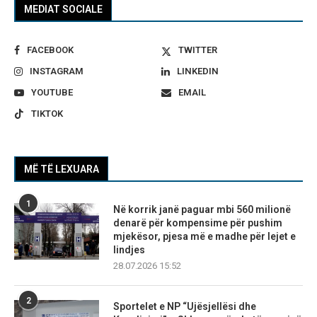
MEDIAT SOCIALE
FACEBOOK
TWITTER
INSTAGRAM
LINKEDIN
YOUTUBE
EMAIL
TIKTOK
MË TË LEXUARA
1
Në korrik janë paguar mbi 560 milionë
denarë për kompensime për pushim
mjekësor, pjesa më e madhe për lejet e
lindjes
28.07.2026 15:52
2
Sportelet e NP “Ujësjellësi dhe