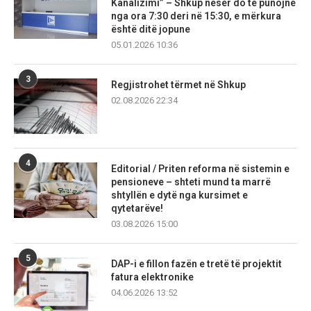
Kanalizimi” – Shkup nesër do të punojnë
nga ora 7:30 deri në 15:30, e mërkura
është ditë jopune
05.01.2026 10:36
3
Regjistrohet tërmet në Shkup
02.08.2026 22:34
4
Editorial / Priten reforma në sistemin e
pensioneve – shteti mund ta marrë
shtyllën e dytë nga kursimet e
qytetarëve!
03.08.2026 15:00
5
DAP-i e fillon fazën e tretë të projektit
fatura elektronike
04.06.2026 13:52