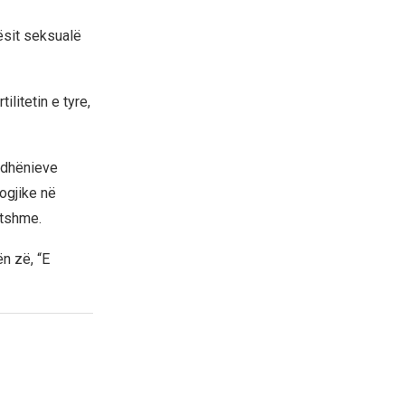
ësit seksualë
ilitetin e tyre,
ëdhënieve
ogjike në
etshme.
ën zë, “E