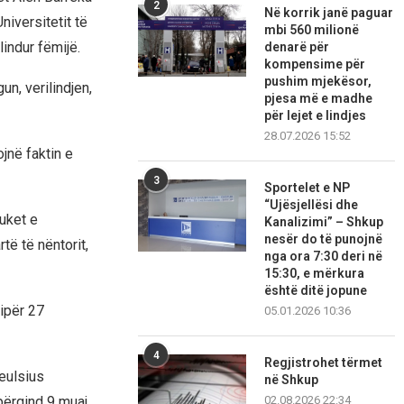
2
Në korrik janë paguar
niversitetit të
mbi 560 milionë
indur fëmijë.
denarë për
kompensime për
pushim mjekësor,
un, verilindjen,
pjesa më e madhe
për lejet e lindjes
28.07.2026 15:52
jnë faktin e
3
Sportelet e NP
“Ujësjellësi dhe
duket e
Kanalizimi” – Shkup
nesër do të punojnë
ë të nëntorit,
nga ora 7:30 deri në
15:30, e mërkura
është ditë jopune
ipër 27
05.01.2026 10:36
4
Regjistrohet tërmet
eulsius
në Shkup
02.08.2026 22:34
përqind 9 muaj