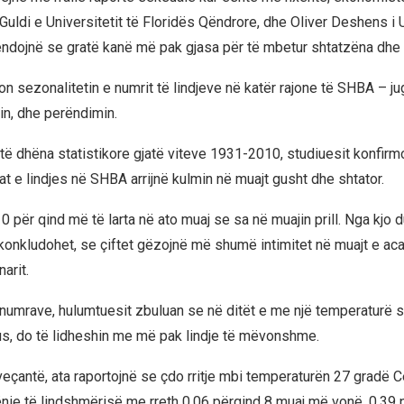
 Guldi e Universitetit të Floridës Qëndrore, dhe Oliver Deshens i U
endojnë se gratë kanë më pak gjasa për të mbetur shtatzëna dhe l
n sezonalitetin e numrit të lindjeve në katër rajone të SHBA – jug
n, dhe perëndimin.
të dhëna statistikore gjatë viteve 1931-2010, studiuesit konfirmo
t e lindjes në SHBA arrijnë kulmin në muajt gusht dhe shtator.
10 për qind më të larta në ato muaj se sa në muajin prill. Nga kjo 
onkludohet, se çiftet gëzojnë më shumë intimitet në muajt e acart
narit.
numrave, hulumtuesit zbuluan se në ditët e me një temperaturë s
s, do të lidheshin me më pak lindje të mëvonshme.
eçantë, ata raportojnë se çdo rritje mbi temperaturën 27 gradë C
ënie të lindshmërisë me rreth 0.06 përqind 8 muaj më vonë, 0.39 