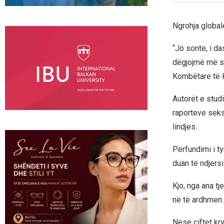
Ngrohja global
“Jo sonte, i d
dëgjojmë më sh
Kombëtare të 
Autorët e stud
raporteve seks
lindjes.
Përfundimi i ty
duan të ndjersi
Kjo, nga ana tj
në të ardhmen.
Nëse çiftet kr