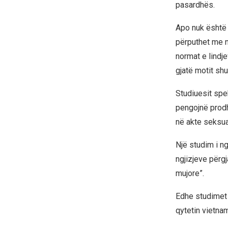
pasardhës.
Apo nuk është k
përputhet me n
normat e lindj
gjatë motit sh
Studiuesit spe
pengojnë prodh
në akte seksual
Një studim i n
ngjizjeve përg
mujore”.
Edhe studimet 
qytetin vietnam