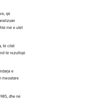
ve, që
analizuan
shtë më e ulët
 të cilat
nd të rezultojë
ndarja e
ën mesatare
1985, dhe në