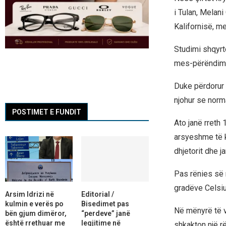
i Tulan, Melani
Kalifornisë, m
Studimi shqyrto
mes-përëndimi
Duke përdorur 
njohur se norma
POSTIMET E FUNDIT
Ato janë rreth 
arsyeshme të k
dhjetorit dhe ja
Pas rënies së 
gradëve Celsiu
Arsim Idrizi në
Editorial /
kulmin e verës po
Bisedimet pas
Në mënyrë të v
bën gjum dimëror,
“perdeve” janë
është rrethuar me
legjitime në
shkakton një r