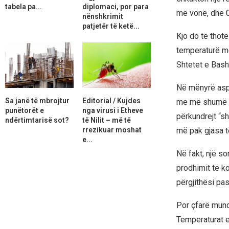
tabela pa...
diplomaci, por para
më vonë, dhe 
nënshkrimit
patjetër të ketë...
Kjo do të thotë
temperaturë më
Shtetet e Bash
Në mënyrë aspa
Sa janë të mbrojtur
Editorial / Kujdes
me më shumë se
punëtorët e
nga virusi i Etheve
përkundrejt “s
ndërtimtarisë sot?
të Nilit – më të
rrezikuar moshat
më pak gjasa t
e...
Në fakt, një s
prodhimit të ko
përgjithësi pa
Por çfarë mund 
Temperaturat e 