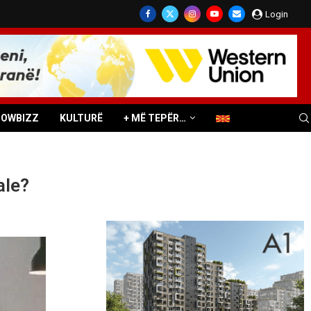
Login
HOWBIZZ
KULTURË
+ MË TEPËR…
ale?