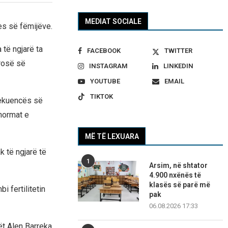
MEDIAT SOCIALE
es së fëmijëve.
të ngjarë ta
FACEBOOK
TWITTER
yrosë së
INSTAGRAM
LINKEDIN
YOUTUBE
EMAIL
TIKTOK
rekuencës së
normat e
MË TË LEXUARA
k të ngjarë të
1
Arsim, në shtator
4.900 nxënës të
klasës së parë më
i fertilitetin
pak
06.08.2026 17:33
ët Alen Barreka