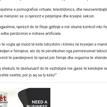
ejshme e pornografisë virtuale, teledildonics, dhe neuroenmbajt
në mënyrën se si njerëzit e përjetojnë dhe kryejnë seksin.
jashme, njerëzit do të fitojë gjithnjë e më shumë kontroll mbi fert
edhe përdorimin e mitrave artificiale.
 të vogla që mund të ketë ndryshimi i klimës në kryerjen e marr
indjen e fëmijëve, ato do të përshkohen nga përmirësimet teknol
kimit të pandërprerë të njeriut për fëmijë dhe orgazma të shënd
j shekulli, të dashuruarit do të vazhdojnë me gjasë të këndojnë n
është nxehtë, por jo aq sa ty këtu!”.