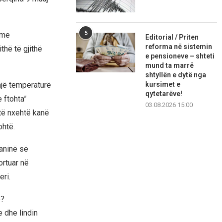
5
 me
Editorial / Priten
reforma në sistemin
hë të gjithë
e pensioneve – shteti
mund ta marrë
shtyllën e dytë nga
kursimet e
një temperaturë
qytetarëve!
 ftohta”
03.08.2026 15:00
 të nxehtë kanë
ohtë.
paninë së
ortuar në
ri.
e?
e dhe lindin