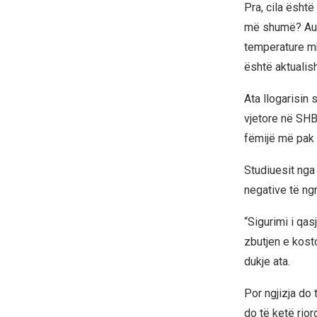
Pra, cila është
më shumë? Auto
temperature mb
është aktualish
Ata llogarisin 
vjetore në SHB
fëmijë më pak n
Studiuesit nga 
negative të ng
“Sigurimi i qas
zbutjen e kosto
dukje ata.
Por ngjizja do 
do të ketë rior