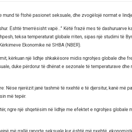
e mund të ftohë pasionet seksuale, dhe zvogëlojë normat e lindj
ashur. Është tmerrësisht vapë…” Këtë frazë mes të dashuruarve ka 
pesh, teksa temperaturat globale rriten, sipas një studimi të B
Kërkimeve Ekonomike në SHBA (NBER).
imit, kërkuan një lidhje shkakësore midis ngrohjes globale dhe f
uale, duke përdorur të dhënat e sezonale të temperaturave dhe 
re: Nëse njerëzit janë tashmë të nxehtë e të djersitur, kanë më pa
sin më tepër.
etër, ngre një shqetësim në lidhje me efektet e ngrohjes globale mb
yejnë më rrallë raporte seksuale kur është më nxehtë, ekonomist