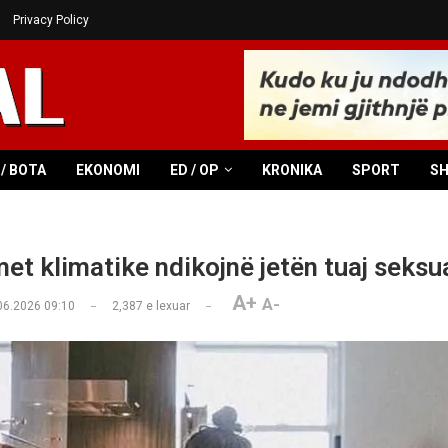
Privacy Policy
/ BOTA
EKONOMI
ED / OP
KRONIKA
SPORT
S
et klimatike ndikojnë jetën tuaj seksu
A+
A-
06.2026 09:10
2,387
e lexuar