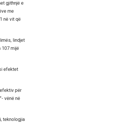
et gjithnjë e
tëve me
1 në vit që
limës, lindjet
h 107 mijë
si efektet
 efektiv për
n”- vënë në
, teknologjia