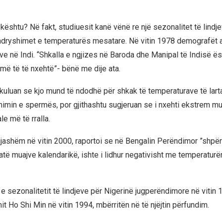
ështu? Në fakt, studiuesit kanë vënë re një sezonalitet të lindje
dryshimet e temperaturës mesatare. Në vitin 1978 demografët 
eve në Indi. “Shkalla e ngjizes në Baroda dhe Manipal të Indisë ë
umë të të nxehtë”- bënë me dije ata.
kuluan se kjo mund të ndodhë për shkak të temperaturave të larta,
imin e spermës, por gjithashtu sugjeruan se i nxehti ekstrem mu
e më të rralla.
gjashëm në vitin 2000, raportoi se në Bengalin Perëndimor ”shpër
jatë muajve kalendarikë, ishte i lidhur negativisht me temperatur
e sezonalitetit të lindjeve për Nigerinë jugperëndimore në vitin 
it Ho Shi Min në vitin 1994, mbërritën në të njëjtin përfundim.