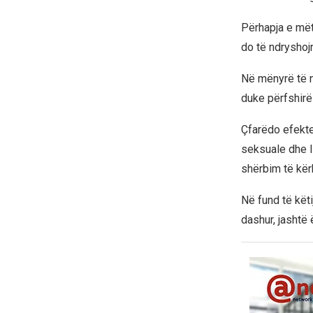
Përhapja e mët
do të ndryshoj
Në mënyrë të ng
duke përfshirë 
Çfarëdo efekte
seksuale dhe l
shërbim të kër
Në fund të këti
dashur, jashtë 