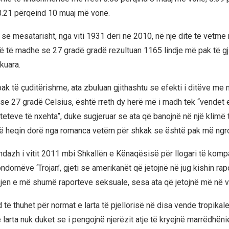
0.21 përqëind 10 muaj më vonë.
 se mesatarisht, nga viti 1931 deri në 2010, në një ditë të vetme
 të madhe se 27 gradë gradë rezultuan 1165 lindje më pak të gjit
kuara.
k të çuditërishme, ata zbuluan gjithashtu se efekti i ditëve me 
 27 gradë Celsius, është rreth dy herë më i madh tek “vendet e
hteteve të nxehta”, duke sugjeruar se ata që banojnë në një klimë
ë heqin dorë nga romanca vetëm për shkak se është pak më ngr
ondazh i vitit 2011 mbi Shkallën e Kënaqësisë për llogari të kom
ndomëve ‘Trojan’, gjeti se amerikanët që jetojnë në jug kishin rap
sjen e më shumë raporteve seksuale, sesa ata që jetojnë më në ve
të thuhet për normat e larta të pjellorisë në disa vende tropikal
larta nuk duket se i pengojnë njerëzit atje të kryejnë marrëdhëni