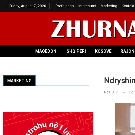
Friday, August 7, 2026
Rreth nesh
Impresumi
Marketing
Kontakt
MAQEDONI
SHQIPËRI
KOSOVË
RAJON 
Ndryshim
MARKETING
Nga
D. V.
12.