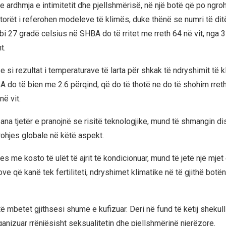
 e ardhmja e intimitetit dhe pjellshmërisë, në një botë që po ngroh
rët i referohen modeleve të klimës, duke thënë se numri të di
i 27 gradë celsius në SHBA do të rritet me rreth 64 në vit, nga 3
t.
se si rezultat i temperaturave të larta për shkak të ndryshimit të k
A do të bien me 2.6 përqind, që do të thotë ne do të shohim rret
ë vit.
ana tjetër e pranojnë se risitë teknologjike, mund të shmangin di
rohjes globale në këtë aspekt.
jes me kosto të ulët të ajrit të kondicionuar, mund të jetë një mjet
ve që kanë tek fertiliteti, ndryshimet klimatike në të gjithë botë
të mbetet gjithsesi shumë e kufizuar. Deri në fund të këtij shekulli
ganizuar rrënjësisht seksualitetin dhe pjellshmërinë njerëzore.