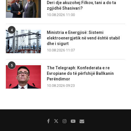
Deri dje akuzohej Filkov, tani a do ta
zgjidhë Shasivari?
10.08.2026 11:00
4
Ministria e Energjisë: Sistemi
elektroenergjetik në vend është stabil
dhe i sigurt
10.08.2026 11:07
5
The Telegraph: Konfederata e re
Evropiane do të përfshijë Ballkanin
Perëndimor
10.08.2026 09:23