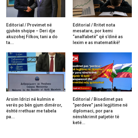
Editorial / Provimet në
Editorial / Rritet nota
gjuhën shqipe – Deri dje
mesatare, por kemi
akuzohej Filkov, tani a do
“analfabetë” që s’dinë as
ta...
lexim e as matematikë!
Arsim Idrizi në kulmin e
Editorial / Bisedimet pas
verës po bën gjum dimëror,
“perdeve” janë legjitime në
është rrethuar me tabela
diplomaci, por para
pa...
nënshkrimit patjetër të
ketë...