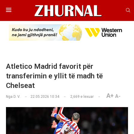
Atletico Madrid favorit për
transferimin e yllit të madh të
Chelseat
A+
A-
Nga
D. V.
22.05.2026 10:34
2,669
e lexuar