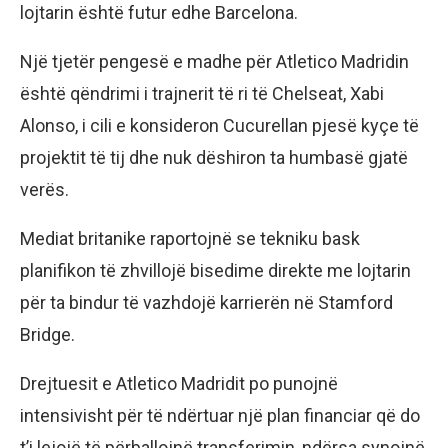
lojtarin është futur edhe Barcelona.
Një tjetër pengesë e madhe për Atletico Madridin
është qëndrimi i trajnerit të ri të Chelseat, Xabi
Alonso, i cili e konsideron Cucurellan pjesë kyçe të
projektit të tij dhe nuk dëshiron ta humbasë gjatë
verës.
Mediat britanike raportojnë se tekniku bask
planifikon të zhvillojë bisedime direkte me lojtarin
për ta bindur të vazhdojë karrierën në Stamford
Bridge.
Drejtuesit e Atletico Madridit po punojnë
intensivisht për të ndërtuar një plan financiar që do
t’i lejojë të përballojnë transferimin, ndërsa synojnë