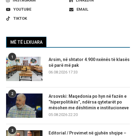
INSTAGRAM
LINKEDIN
YOUTUBE
EMAIL
TIKTOK
MË TË LEXUARA
1
Arsim, në shtator 4.900 nxënës të klasës
së parë më pak
06.08.2026 17:33
2
Arsovski: Maqedonia po hyn në fazën e
“hiperpolitikës”, ndërsa qytetarët po
mësohen me dështimin e institucioneve
05.08.2026 22:20
3
Editorial / Provimet në gjuhën shqipe –