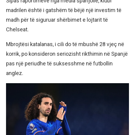
Sipas raportimeve nga media spanjolle, klubi
madrilen është i gatshëm të bëjë një investim të
madh për të siguruar shërbimet e lojtarit të
Chelseat.
Mbrojtësi katalanas, i cili do të mbushë 28 vjeç në
korrik, po konsideron seriozisht rikthimin në Spanjë
pas një periudhe të suksesshme në futbollin
anglez.