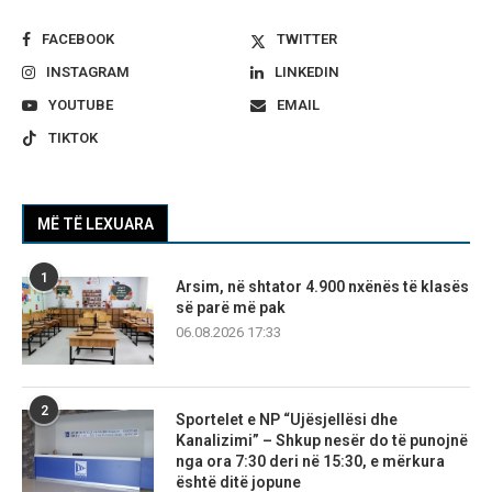
FACEBOOK
TWITTER
INSTAGRAM
LINKEDIN
YOUTUBE
EMAIL
TIKTOK
MË TË LEXUARA
1
Arsim, në shtator 4.900 nxënës të klasës
së parë më pak
06.08.2026 17:33
2
Sportelet e NP “Ujësjellësi dhe
Kanalizimi” – Shkup nesër do të punojnë
nga ora 7:30 deri në 15:30, e mërkura
është ditë jopune