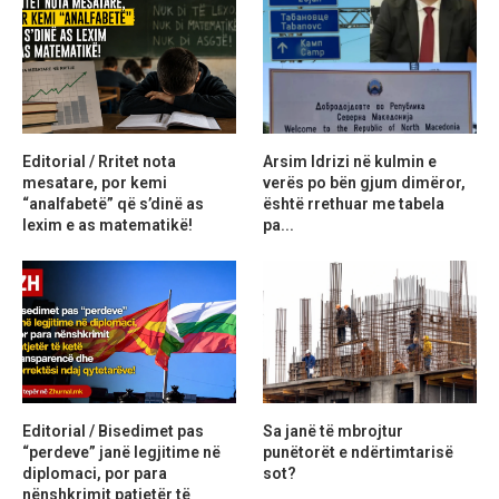
Editorial / Rritet nota
Arsim Idrizi në kulmin e
mesatare, por kemi
verës po bën gjum dimëror,
“analfabetë” që s’dinë as
është rrethuar me tabela
lexim e as matematikë!
pa...
Editorial / Bisedimet pas
Sa janë të mbrojtur
“perdeve” janë legjitime në
punëtorët e ndërtimtarisë
diplomaci, por para
sot?
nënshkrimit patjetër të