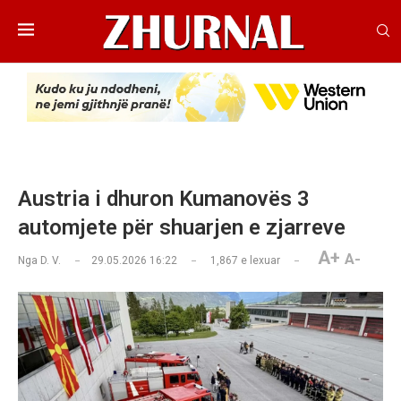
Austria i dhuron Kumanovës 3
automjete për shuarjen e zjarreve
A+
A-
Nga
D. V.
29.05.2026 16:22
1,867
e lexuar