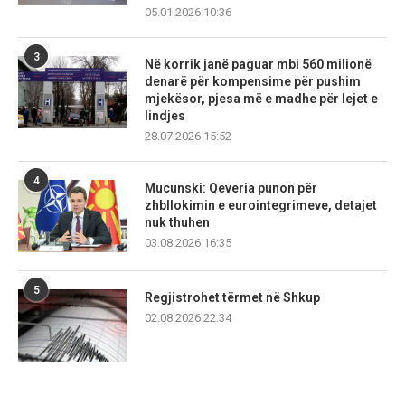
05.01.2026 10:36
3
Në korrik janë paguar mbi 560 milionë
denarë për kompensime për pushim
mjekësor, pjesa më e madhe për lejet e
lindjes
28.07.2026 15:52
4
Mucunski: Qeveria punon për
zhbllokimin e eurointegrimeve, detajet
nuk thuhen
03.08.2026 16:35
5
Regjistrohet tërmet në Shkup
02.08.2026 22:34