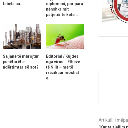
tabela pa...
diplomaci, por para
nënshkrimit
patjetër të ketë...
Sa janë të mbrojtur
Editorial / Kujdes
punëtorët e
nga virusi i Etheve
ndërtimtarisë sot?
të Nilit – më të
rrezikuar moshat
e...
Artikulli i më
“Kur ta sjellim