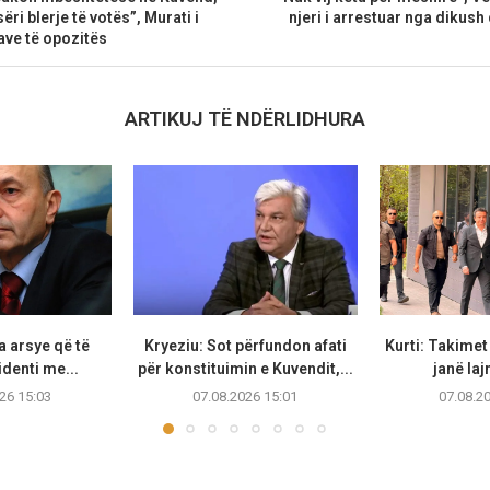
ëri blerje të votës”, Murati i
njeri i arrestuar nga dikush
ave të opozitës
ARTIKUJ TË NDËRLIDHURA
a arsye që të
Kryeziu: Sot përfundon afati
Kurti: Takime
identi me...
për konstituimin e Kuvendit,...
janë laj
26 15:03
07.08.2026 15:01
07.08.2