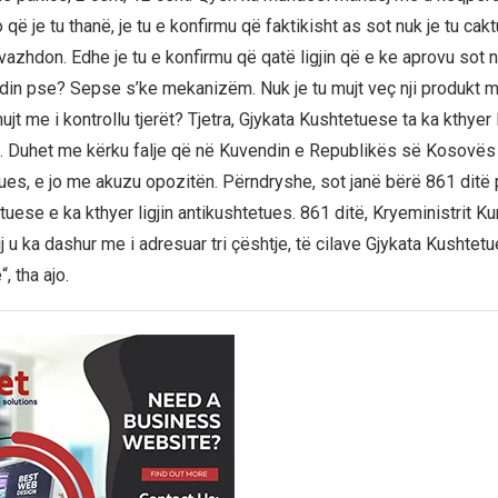
 që je tu thanë, je tu e konfirmu që faktikisht as sot nuk je tu ca
vazhdon. Edhe je tu e konfirmu që qatë ligjin që e ke aprovu sot 
 din pse? Sepse s’ke mekanizëm. Nuk je tu mujt veç nji produkt me
t me i kontrollu tjerët? Tjetra, Gjykata Kushtetuese ta ka kthyer l
. Duhet me kërku falje që në Kuvendin e Republikës së Kosovës 
tues, e jo me akuzu opozitën. Përndryshe, sot janë bërë 861 ditë 
uese e ka kthyer ligjin antikushtetues. 861 ditë, Kryeministrit Ku
ij u ka dashur me i adresuar tri çështje, të cilave Gjykata Kushtet
, tha ajo.