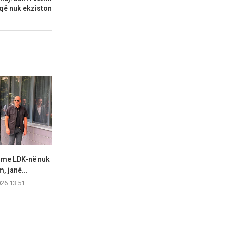
 që nuk ekziston
t me LDK-në nuk
Raportohet se Kurti dhe
Vazhdojnë 
m, janë...
Abdixhiku do të takohen...
varrezë masi
026 13:51
07.08.2026 13:14
07.08.2