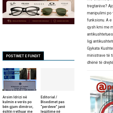
tregtarëve? Ajo
manipulimi po 
funksionu. A e
qysh kmi me muj
antikushtetues
ligj antikushte
Gjykata Kushtet
ministrave të t
POSTIMET E FUNDIT
dhënë të drejtë“
Arsim Idrizi në
Editorial /
kulmin e verës po
Bisedimet pas
bën gjum dimëror,
“perdeve” janë
është rrethuar me
legjitime në