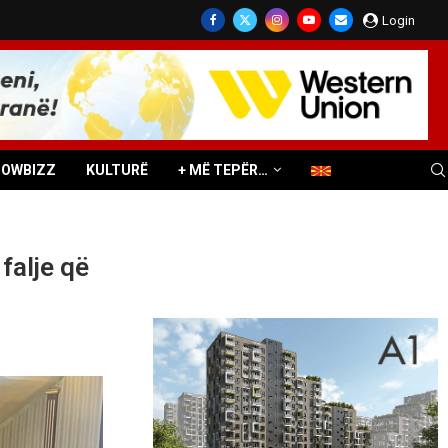
Login
HOWBIZZ
KULTURË
+ MË TEPËR…
falje që