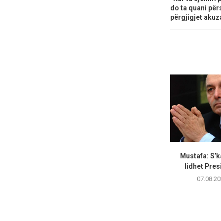
do ta quani përs
përgjigjet akuz
Mustafa: S’k
lidhet Pres
07.08.20