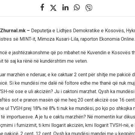
, Zhurnal.mk –
Deputetja e Lidhjes Demokratike e Kosovës, Hykm
istres së MINT-it, Mimoza Kusari-Lila, raporton Ekonomia Online.
ancë e jashtëzakonshme që po mbahet në Kuvendin e Kosovës th
imit të saj ka rënë në kundërshtim me veten.
tuar marzhën e nderuar, e ke caktuar 2 cent për shitje me pakicë 
icë. Si ke mundësi me dalë në foltore edhe me thanë që nuk muj
SH-në ose e uli akcizën? Ju i caktoni marzhat. Qysh ka mundësi
 naftës sot e pranon masën që me heq 20 cent akcizë ose 16 cen
e ul TVSH prej 18% në 8% ti nuk ke mundësi, po kjo po shkojka n
 të importuesve. A je tu e caktu marzhën? Në momentin kur diku
çmimi i furnizimit, ti kmi llogarit akcizën, kmi llogarit TVSH-në, 
 pakicë, 2 cent, 12 cent. Qysh ka mundësi mandej me u keqpërdo