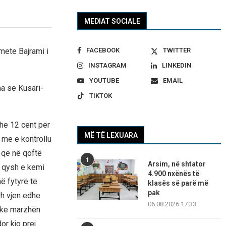
MEDIAT SOCIALE
FACEBOOK
TWITTER
ete Bajrami i
INSTAGRAM
LINKEDIN
YOUTUBE
EMAIL
a se Kusari-
TIKTOK
dhe 12 cent për
MË TË LEXUARA
 me e kontrollu
 që në qoftë
1
Arsim, në shtator
t qysh e kemi
4.900 nxënës të
ë fytyrë të
klasës së parë më
pak
sh vjen edhe
06.08.2026 17:33
e ke marzhën
r kjo prej