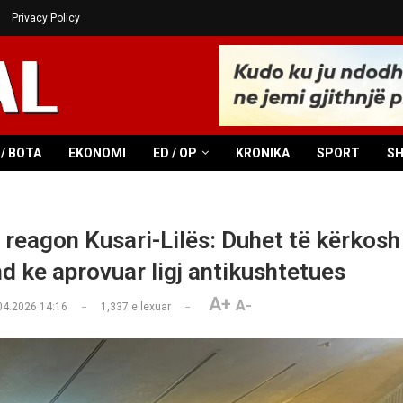
Privacy Policy
/ BOTA
EKONOMI
ED / OP
KRONIKA
SPORT
S
 reagon Kusari-Lilës: Duhet të kërkosh 
d ke aprovuar ligj antikushtetues
A+
A-
04.2026 14:16
1,337
e lexuar