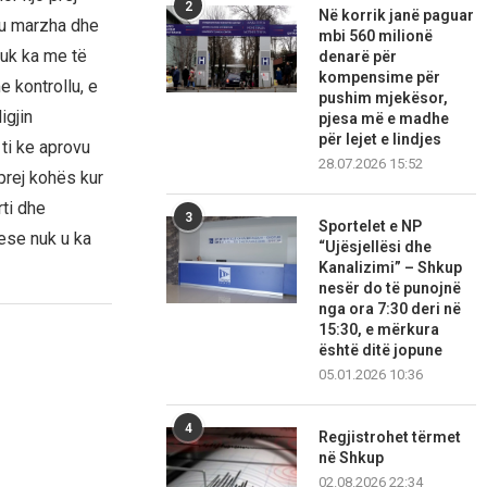
2
Në korrik janë paguar
ktu marzha dhe
mbi 560 milionë
nuk ka me të
denarë për
kompensime për
 kontrollu, e
pushim mjekësor,
igjin
pjesa më e madhe
për lejet e lindjes
ti ke aprovu
28.07.2026 15:52
prej kohës kur
rti dhe
3
Sportelet e NP
uese nuk u ka
“Ujësjellësi dhe
Kanalizimi” – Shkup
nesër do të punojnë
nga ora 7:30 deri në
15:30, e mërkura
është ditë jopune
05.01.2026 10:36
4
Regjistrohet tërmet
në Shkup
02.08.2026 22:34