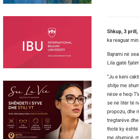
Shkup, 3 prill
ka reaguar min
Bajrami në se
Lila gjatë fjal
“Ju e keni cak
shitje me shum
nëse e heqi TV
se në litër të
propozu, dhe m
tregtarëve dhe
thotë ky është 
me shumicë, me