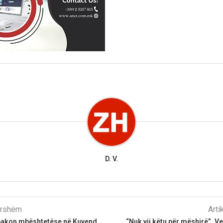
D. V.
parshëm
Arti
 pakon mbështetëse në Kuvend,
“Nuk vij këtu për mëshirë”, Ve