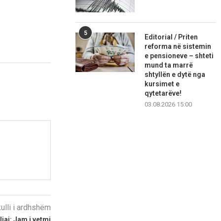
5
Editorial / Priten
reforma në sistemin
e pensioneve – shteti
mund ta marrë
shtyllën e dytë nga
kursimet e
qytetarëve!
03.08.2026 15:00
kulli i ardhshëm
liaj: Jam i vetmi