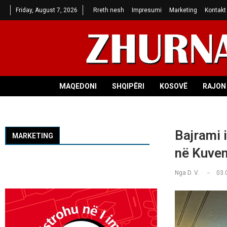
Friday, August 7, 2026
Rreth nesh
Impresumi
Marketing
Kontakt
MAQEDONI
SHQIPËRI
KOSOVË
RAJON 
Bajrami i
MARKETING
në Kuven
Nga
D. V.
03.