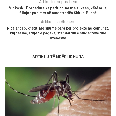
Artikulli i mëparshëm
Mickoski: Porcedura ka përfunduar me sukses, këtë muaj
fillojnë punimet në autostradën Shkup-Bllacë
Artikulli i ardhshëm
Ribalanci buxhetit: Më shumë para për projekte në komunat,
bujqësinë, rritjen e pagave, standardin e studentëve dhe
nxënësve
ARTIKUJ TË NDËRLIDHURA