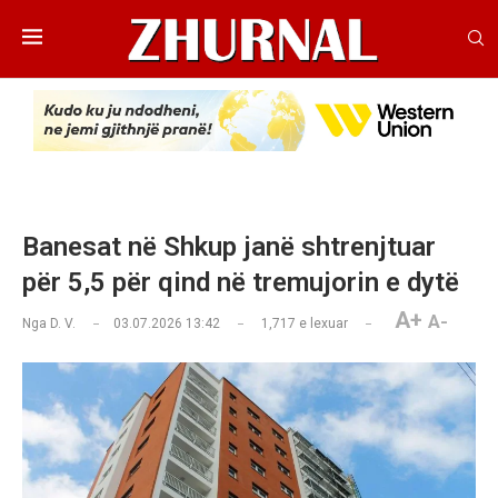
Banesat në Shkup janë shtrenjtuar
për 5,5 për qind në tremujorin e dytë
A+
A-
Nga
D. V.
03.07.2026 13:42
1,717
e lexuar