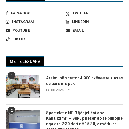
FACEBOOK
TWITTER
INSTAGRAM
LINKEDIN
YOUTUBE
EMAIL
TIKTOK
MË TË LEXUARA
1
Arsim, në shtator 4.900 nxënës të klasës
së parë më pak
06.08.2026 17:33
2
Sportelet e NP “Ujësjellësi dhe
Kanalizimi” – Shkup nesër do të punojnë
nga ora 7:30 deri në 15:30, e mërkura