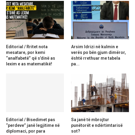
Editorial / Rritet nota
Arsim Idrizi në kulmin e
mesatare, por kemi
verës po bën gjum dimëror,
“analfabetë” që s’dinë as
është rrethuar me tabela
lexim e as matematikë!
pa...
Editorial / Bisedimet pas
Sa janë të mbrojtur
“perdeve” janë legjitime në
punëtorët e ndërtimtarisë
diplomaci, por para
sot?