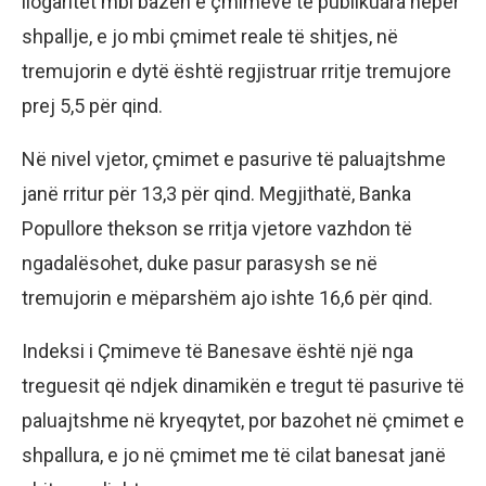
llogaritet mbi bazën e çmimeve të publikuara nëpër
shpallje, e jo mbi çmimet reale të shitjes, në
tremujorin e dytë është regjistruar rritje tremujore
prej 5,5 për qind.
Në nivel vjetor, çmimet e pasurive të paluajtshme
janë rritur për 13,3 për qind. Megjithatë, Banka
Popullore thekson se rritja vjetore vazhdon të
ngadalësohet, duke pasur parasysh se në
tremujorin e mëparshëm ajo ishte 16,6 për qind.
Indeksi i Çmimeve të Banesave është një nga
treguesit që ndjek dinamikën e tregut të pasurive të
paluajtshme në kryeqytet, por bazohet në çmimet e
shpallura, e jo në çmimet me të cilat banesat janë