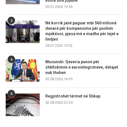
është ditë jopune
05.01.2026 10:36
3
Në korrik janë paguar mbi 560 milionë
denarë për kompensime për pushim
mjekësor, pjesa më e madhe për lejet e
lindjes
28.07.2026 15:52
4
Mucunski: Qeveria punon për
zhbllokimin e eurointegrimeve, detajet
nuk thuhen
03.08.2026 16:35
5
Regjistrohet tërmet në Shkup
02.08.2026 22:34