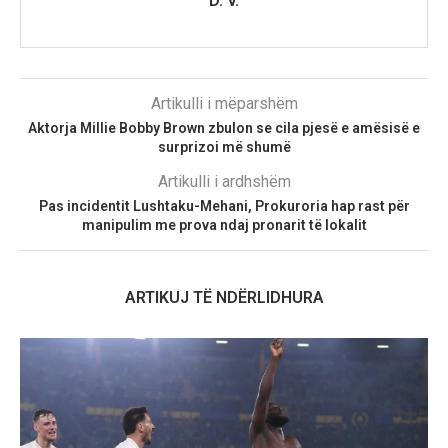
D. V.
Artikulli i mëparshëm
Aktorja Millie Bobby Brown zbulon se cila pjesë e amësisë e
surprizoi më shumë
Artikulli i ardhshëm
Pas incidentit Lushtaku-Mehani, Prokuroria hap rast për
manipulim me prova ndaj pronarit të lokalit
ARTIKUJ TË NDËRLIDHURA