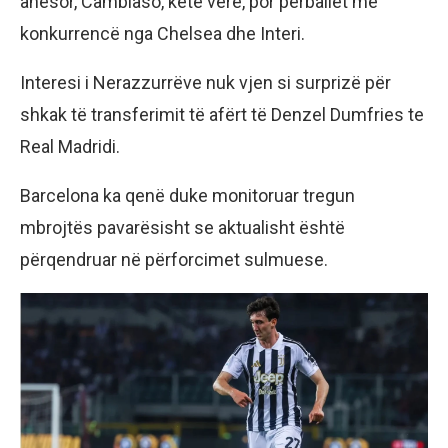
anësor, Cambiaso, këtë verë, por përballet me
konkurrencë nga Chelsea dhe Interi.
Interesi i Nerazzurrëve nuk vjen si surprizë për
shkak të transferimit të afërt të Denzel Dumfries te
Real Madridi.
Barcelona ka qenë duke monitoruar tregun
mbrojtës pavarësisht se aktualisht është
përqendruar në përforcimet sulmuese.