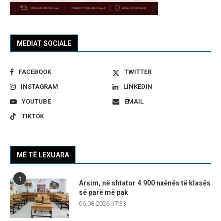
MEDIAT SOCIALE
FACEBOOK
TWITTER
INSTAGRAM
LINKEDIN
YOUTUBE
EMAIL
TIKTOK
MË TË LEXUARA
1
Arsim, në shtator 4.900 nxënës të klasës
së parë më pak
06.08.2026 17:33