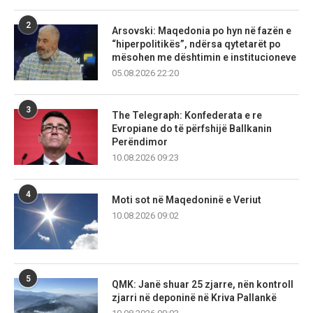
2
Arsovski: Maqedonia po hyn në fazën e
“hiperpolitikës”, ndërsa qytetarët po
mësohen me dështimin e institucioneve
05.08.2026 22:20
3
The Telegraph: Konfederata e re
Evropiane do të përfshijë Ballkanin
Perëndimor
10.08.2026 09:23
4
Moti sot në Maqedoninë e Veriut
10.08.2026 09:02
5
QMK: Janë shuar 25 zjarre, nën kontroll
zjarri në deponinë në Kriva Pallankë