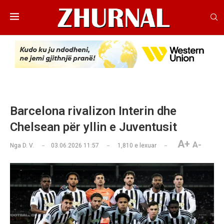
Barcelona rivalizon Interin dhe
Chelsean për yllin e Juventusit
A+
A-
Nga
D. V.
03.06.2026 11:57
1,810
e lexuar