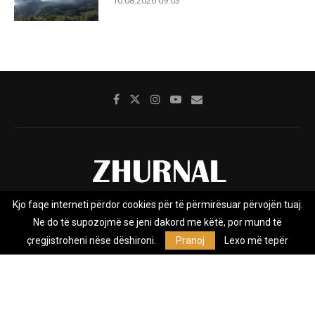
10.08.2026 09:03
Kjo faqe interneti përdor cookies për të përmirësuar përvojën tuaj.
Rreth nesh
Impresumi
Marketing
Kontakt
Ne do të supozojmë se jeni dakord me këtë, por mund të
Privacy Policy
çregjistroheni nëse dëshironi.
Pranoj
Lexo më tepër
Zhurnal.mk është Agjenci e Lajmeve e pavarur, e themeluar në vitin
2009, që e mbulon Maqedoninë, Kosovën, Shqipërinë edhe lajmet
nga bota.
@2026 - All Right Reserved. Designed and Developed by