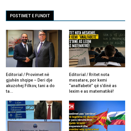
POSTIMET E FUNDIT
Editorial / Provimet në
Editorial / Rritet nota
gjuhën shqipe – Deri dje
mesatare, por kemi
akuzohej Filkov, tani a do
“analfabetë” që s’dinë as
ta...
lexim e as matematikë!