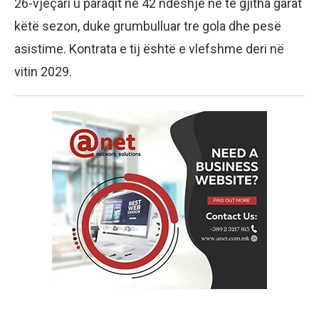
26-vjeçari u paraqit në 42 ndeshje në të gjitha garat
këtë sezon, duke grumbulluar tre gola dhe pesë
asistime. Kontrata e tij është e vlefshme deri në
vitin 2029.