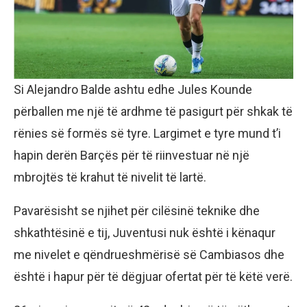
Si Alejandro Balde ashtu edhe Jules Kounde
përballen me një të ardhme të pasigurt për shkak të
rënies së formës së tyre. Largimet e tyre mund t’i
hapin derën Barçës për të riinvestuar në një
mbrojtës të krahut të nivelit të lartë.
Pavarësisht se njihet për cilësinë teknike dhe
shkathtësinë e tij, Juventusi nuk është i kënaqur
me nivelet e qëndrueshmërisë së Cambiasos dhe
është i hapur për të dëgjuar ofertat për të këtë verë.