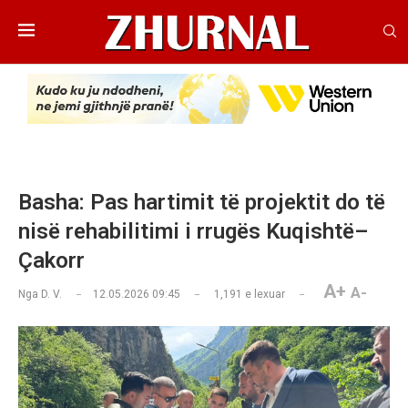
Basha: Pas hartimit të projektit do të
nisë rehabilitimi i rrugës Kuqishtë–
Çakorr
A+
A-
Nga
D. V.
12.05.2026 09:45
1,191
e lexuar