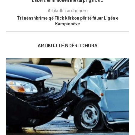
Lakers eliminohen me turp nga OKC
Artikulli i ardhshëm
Tri nënshkrime që Flick kërkon për të fituar Ligën e
Kampionëve
ARTIKUJ TË NDËRLIDHURA