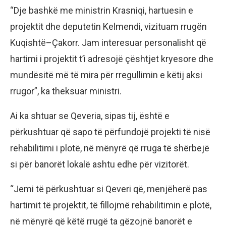
“Dje bashkë me ministrin Krasniqi, hartuesin e
projektit dhe deputetin Kelmendi, vizituam rrugën
Kuqishtë–Çakorr. Jam interesuar personalisht që
hartimi i projektit t’i adresojë çështjet kryesore dhe
mundësitë më të mira për rregullimin e këtij aksi
rrugor”, ka theksuar ministri.
Ai ka shtuar se Qeveria, sipas tij, është e
përkushtuar që sapo të përfundojë projekti të nisë
rehabilitimi i plotë, në mënyrë që rruga të shërbejë
si për banorët lokalë ashtu edhe për vizitorët.
“Jemi të përkushtuar si Qeveri që, menjëherë pas
hartimit të projektit, të fillojmë rehabilitimin e plotë,
në mënyrë që këtë rrugë ta gëzojnë banorët e