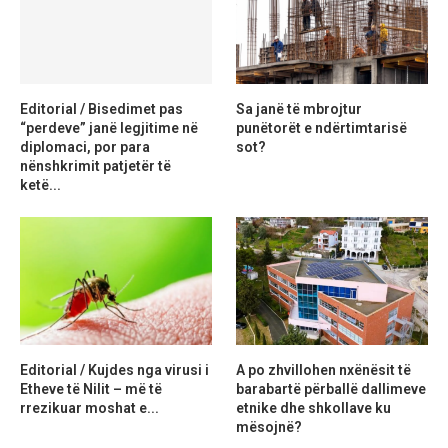
Editorial / Bisedimet pas
Sa janë të mbrojtur
“perdeve” janë legjitime në
punëtorët e ndërtimtarisë
diplomaci, por para
sot?
nënshkrimit patjetër të
ketë...
Editorial / Kujdes nga virusi i
A po zhvillohen nxënësit të
Etheve të Nilit – më të
barabartë përballë dallimeve
rrezikuar moshat e...
etnike dhe shkollave ku
mësojnë?