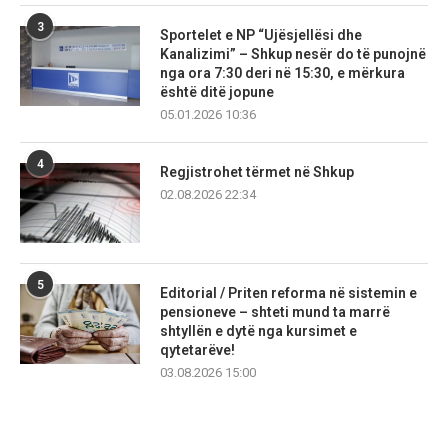
3
Sportelet e NP “Ujësjellësi dhe
Kanalizimi” – Shkup nesër do të punojnë
nga ora 7:30 deri në 15:30, e mërkura
është ditë jopune
05.01.2026 10:36
4
Regjistrohet tërmet në Shkup
02.08.2026 22:34
5
Editorial / Priten reforma në sistemin e
pensioneve – shteti mund ta marrë
shtyllën e dytë nga kursimet e
qytetarëve!
03.08.2026 15:00