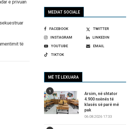
dar e privuan
MEDIAT SOCIALE
e sekuestruar
FACEBOOK
TWITTER
INSTAGRAM
LINKEDIN
kumentimit të
YOUTUBE
EMAIL
TIKTOK
MË TË LEXUARA
1
Arsim, në shtator
4.900 nxënës të
klasës së parë më
pak
06.08.2026 17:33