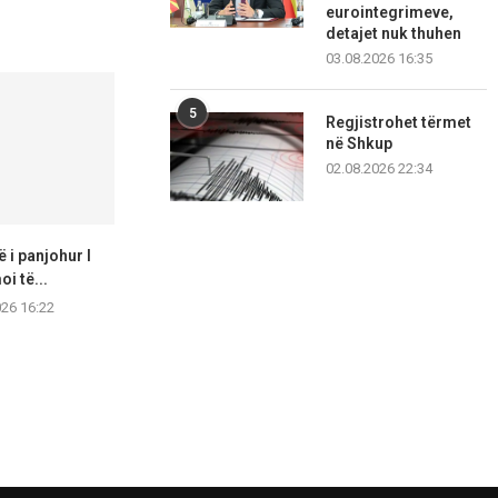
eurointegrimeve,
detajet nuk thuhen
03.08.2026 16:35
5
Regjistrohet tërmet
në Shkup
02.08.2026 22:34
 i panjohur I
Arrestohen me kokainë,
19-vjeçari 
i të...
sulmojnë edhe policin gjatë
aksident në 
ndërhyrjes
026 16:22
07.08.2
07.08.2026 14:57