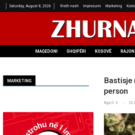
Saturday, August 8, 2026
Rreth nesh
Impresumi
Marketing
Kont
MAQEDONI
SHQIPËRI
KOSOVË
RAJON 
Bastisje
MARKETING
person
Nga
D. V.
25.