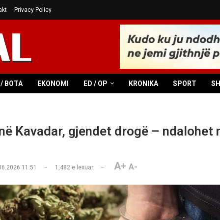
akt
Privacy Policy
/ BOTA
EKONOMI
ED / OP
KRONIKA
SPORT
S
 në Kavadar, gjendet drogë – ndalohet 
A+
A-
06.2026 11:51
1,482
e lexuar