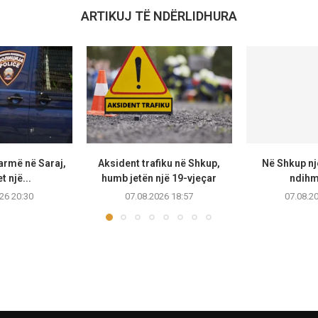
ARTIKUJ TË NDËRLIDHURA
armë në Saraj,
Aksident trafiku në Shkup,
Në Shkup një
t një...
humb jetën një 19-vjeçar
ndihmo
26 20:30
07.08.2026 18:57
07.08.2