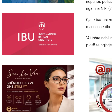
nëpunës polico
nga liria N.R. (
Gjatë bastisjes
marihuanë dhe l
“Ai ishte ndalu
plotë të ngjarj