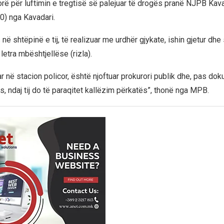
rë për luftimin e tregtisë së palejuar të drogës pranë NJPB Kava
30) nga Kavadari.
 në shtëpinë e tij, të realizuar me urdhër gjykate, ishin gjetur dh
etra mbështjellëse (rizla).
ar në stacion policor, është njoftuar prokurori publik dhe, pas do
es, ndaj tij do të paraqitet kallëzim përkatës”, thonë nga MPB.