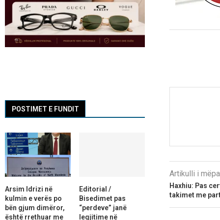
POSTIMET E FUNDIT
Artikulli i më
Haxhiu: Pas cert
Arsim Idrizi në
Editorial /
takimet me part
kulmin e verës po
Bisedimet pas
bën gjum dimëror,
“perdeve” janë
është rrethuar me
legjitime në