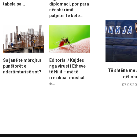
tabela pa...
diplomaci, por para
nënshkrimit
patjetër të ketë...
Sa janë të mbrojtur
Editorial / Kujdes
punëtorët e
nga virusi i Etheve
Të shtëna me 
ndërtimtarisë sot?
të Nilit – më të
qëllohe
rrezikuar moshat
e...
07.08.20