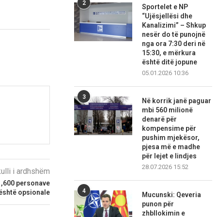
2
Sportelet e NP
“Ujësjellësi dhe
Kanalizimi” – Shkup
nesër do të punojnë
nga ora 7:30 deri në
15:30, e mërkura
është ditë jopune
05.01.2026 10:36
3
Në korrik janë paguar
mbi 560 milionë
denarë për
kompensime për
pushim mjekësor,
pjesa më e madhe
për lejet e lindjes
28.07.2026 15:52
kulli i ardhshëm
 1,600 personave
4
 është opsionale
Mucunski: Qeveria
punon për
zhbllokimin e