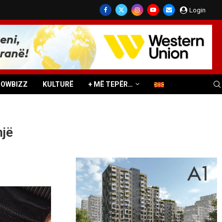
Login
HOWBIZZ
KULTURË
+ MË TEPËR…
një