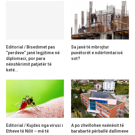
Editorial / Bisedimet pas
Sa janë të mbrojtur
“perdeve” janë legjitime në
punëtorët e ndërtimtarisë
diplomaci, por para
sot?
nënshkrimit patjetër të
ketë...
Editorial / Kujdes nga virusi i
A po zhvillohen nxënësit të
Etheve të Nilit – më të
barabartë përballë dallimeve