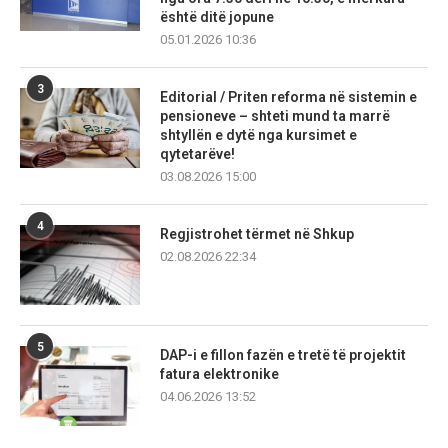
është ditë jopune
05.01.2026 10:36
3
Editorial / Priten reforma në sistemin e
pensioneve – shteti mund ta marrë
shtyllën e dytë nga kursimet e
qytetarëve!
03.08.2026 15:00
4
Regjistrohet tërmet në Shkup
02.08.2026 22:34
5
DAP-i e fillon fazën e tretë të projektit
fatura elektronike
04.06.2026 13:52