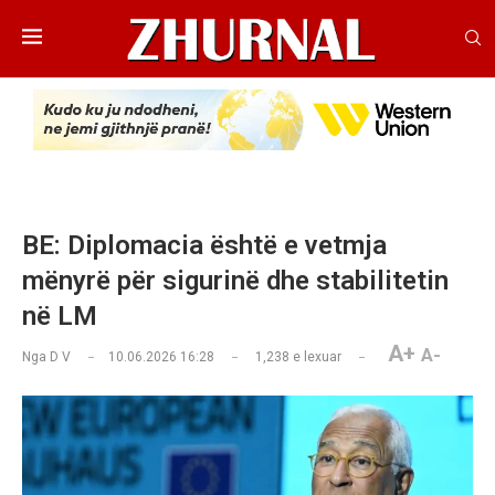
BE: Diplomacia është e vetmja
mënyrë për sigurinë dhe stabilitetin
në LM
A+
A-
Nga
D V
10.06.2026 16:28
1,238
e lexuar