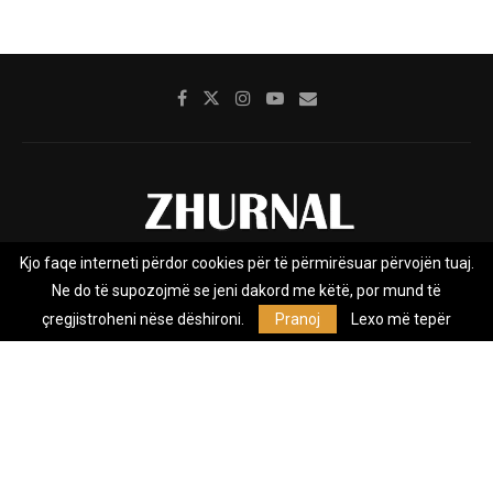
Kjo faqe interneti përdor cookies për të përmirësuar përvojën tuaj.
Rreth nesh
Impresumi
Marketing
Kontakt
Ne do të supozojmë se jeni dakord me këtë, por mund të
Privacy Policy
çregjistroheni nëse dëshironi.
Pranoj
Lexo më tepër
Zhurnal.mk është Agjenci e Lajmeve e pavarur, e themeluar në vitin
2009, që e mbulon Maqedoninë, Kosovën, Shqipërinë edhe lajmet
nga bota.
@2026 - All Right Reserved. Designed and Developed by
Anet.Com.Mk