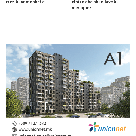
rrezikuar moshat e...
etnike dhe shkollave ku
mësojnë?