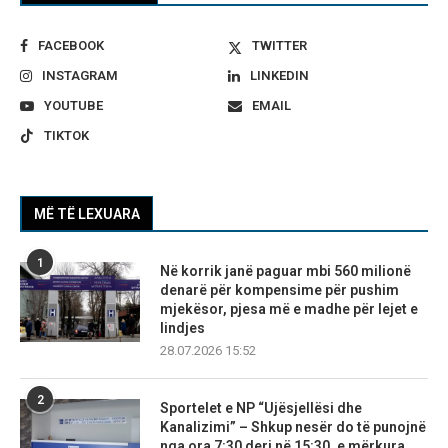
FACEBOOK
TWITTER
INSTAGRAM
LINKEDIN
YOUTUBE
EMAIL
TIKTOK
MË TË LEXUARA
1
Në korrik janë paguar mbi 560 milionë
denarë për kompensime për pushim
mjekësor, pjesa më e madhe për lejet e
lindjes
28.07.2026 15:52
2
Sportelet e NP “Ujësjellësi dhe
Kanalizimi” – Shkup nesër do të punojnë
nga ora 7:30 deri në 15:30, e mërkura