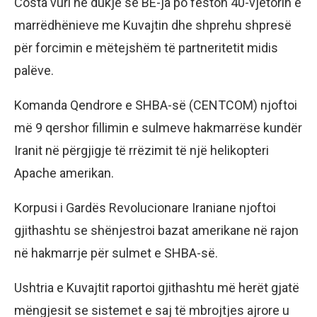
Costa vuri në dukje se BE-ja po feston 40-vjetorin e
marrëdhënieve me Kuvajtin dhe shprehu shpresë
për forcimin e mëtejshëm të partneritetit midis
palëve.
Komanda Qendrore e SHBA-së (CENTCOM) njoftoi
më 9 qershor fillimin e sulmeve hakmarrëse kundër
Iranit në përgjigje të rrëzimit të një helikopteri
Apache amerikan.
Korpusi i Gardës Revolucionare Iraniane njoftoi
gjithashtu se shënjestroi bazat amerikane në rajon
në hakmarrje për sulmet e SHBA-së.
Ushtria e Kuvajtit raportoi gjithashtu më herët gjatë
mëngjesit se sistemet e saj të mbrojtjes ajrore u