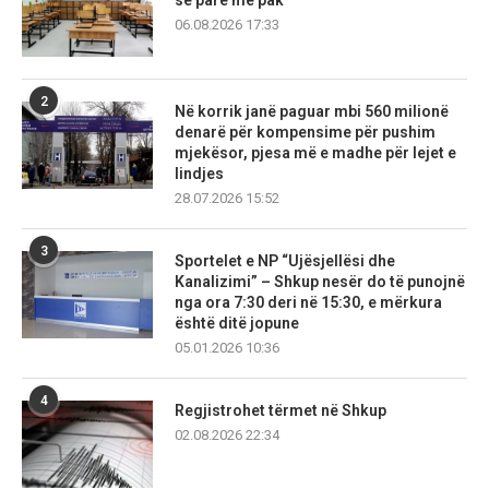
06.08.2026 17:33
2
Në korrik janë paguar mbi 560 milionë
denarë për kompensime për pushim
mjekësor, pjesa më e madhe për lejet e
lindjes
28.07.2026 15:52
3
Sportelet e NP “Ujësjellësi dhe
Kanalizimi” – Shkup nesër do të punojnë
nga ora 7:30 deri në 15:30, e mërkura
është ditë jopune
05.01.2026 10:36
4
Regjistrohet tërmet në Shkup
02.08.2026 22:34