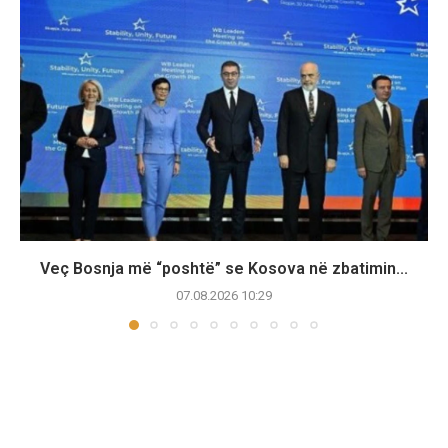
​Veç Bosnja më “poshtë” se Kosova në zbatimin...
07.08.2026 10:29