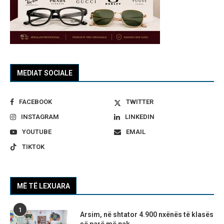
MEDIAT SOCIALE
FACEBOOK
TWITTER
INSTAGRAM
LINKEDIN
YOUTUBE
EMAIL
TIKTOK
MË TË LEXUARA
1
Arsim, në shtator 4.900 nxënës të klasës
së parë më pak