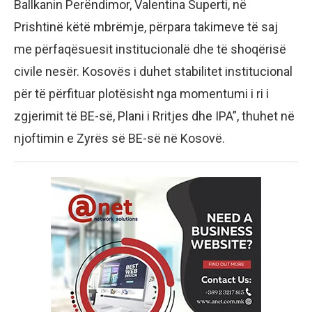
Ballkanin Perëndimor, Valentina Superti, në
Prishtinë këtë mbrëmje, përpara takimeve të saj
me përfaqësuesit institucionalë dhe të shoqërisë
civile nesër. Kosovës i duhet stabilitet institucional
për të përfituar plotësisht nga momentumi i ri i
zgjerimit të BE-së, Plani i Rritjes dhe IPA”, thuhet në
njoftimin e Zyrës së BE-së në Kosovë.