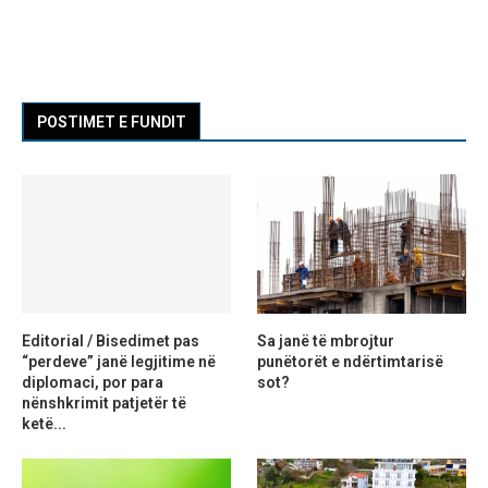
POSTIMET E FUNDIT
Editorial / Bisedimet pas
Sa janë të mbrojtur
“perdeve” janë legjitime në
punëtorët e ndërtimtarisë
diplomaci, por para
sot?
nënshkrimit patjetër të
ketë...