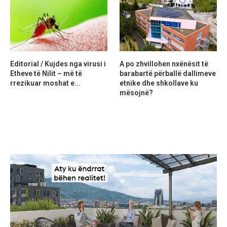
Editorial / Kujdes nga virusi i
A po zhvillohen nxënësit të
Etheve të Nilit – më të
barabartë përballë dallimeve
rrezikuar moshat e...
etnike dhe shkollave ku
mësojnë?