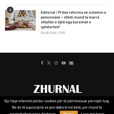
5
Editorial / Priten reforma në sistemin e
pensioneve – shteti mund ta marrë
shtyllën e dytë nga kursimet e
qytetarëve!
03.08.2026 15:00
Kjo faqe interneti përdor cookies për të përmirësuar përvojën tuaj.
Rreth nesh
Impresumi
Marketing
Kontakt
Ne do të supozojmë se jeni dakord me këtë, por mund të
Privacy Policy