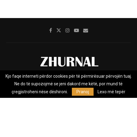
Kjo faqe interneti përdor cookies për të përmirësuar përvojën tuaj.
Rreth nesh
Impresumi
Marketing
Kontakt
Ne do të supozojmë se jeni dakord me këtë, por mund të
Privacy Policy
çregjistroheni nëse dëshironi.
Pranoj
Lexo më tepër
Zhurnal.mk është Agjenci e Lajmeve e pavarur, e themeluar në vitin
2009, që e mbulon Maqedoninë, Kosovën, Shqipërinë edhe lajmet
nga bota.
@2026 - All Right Reserved. Designed and Developed by
Anet.Com.Mk