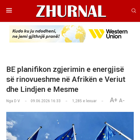
BE planifikon zgjerimin e energjisë
së rinovueshme në Afrikën e Veriut
dhe Lindjen e Mesme
A+
A-
Nga
D V
09.06.2026 16:33
1,285
e lexuar