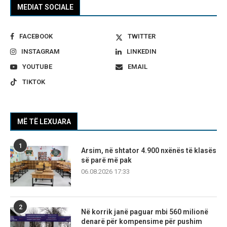
MEDIAT SOCIALE
FACEBOOK
TWITTER
INSTAGRAM
LINKEDIN
YOUTUBE
EMAIL
TIKTOK
MË TË LEXUARA
1
Arsim, në shtator 4.900 nxënës të klasës
së parë më pak
06.08.2026 17:33
2
Në korrik janë paguar mbi 560 milionë
denarë për kompensime për pushim