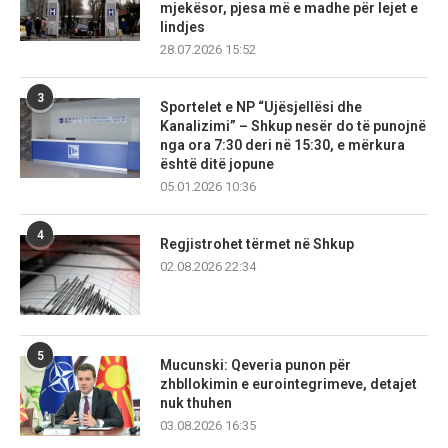
mjekësor, pjesa më e madhe për lejet e
lindjes
28.07.2026 15:52
3
Sportelet e NP “Ujësjellësi dhe
Kanalizimi” – Shkup nesër do të punojnë
nga ora 7:30 deri në 15:30, e mërkura
është ditë jopune
05.01.2026 10:36
4
Regjistrohet tërmet në Shkup
02.08.2026 22:34
5
Mucunski: Qeveria punon për
zhbllokimin e eurointegrimeve, detajet
nuk thuhen
03.08.2026 16:35