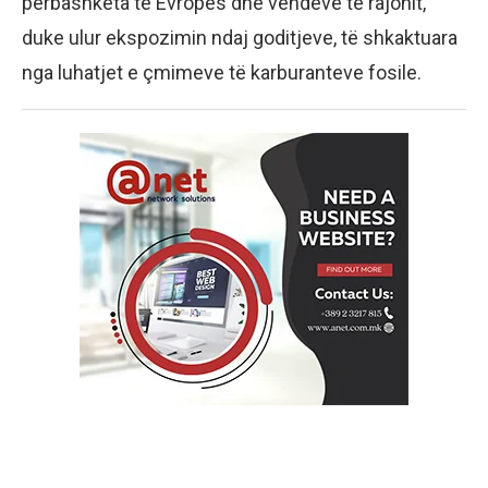
përbashkëta të Evropës dhe vendeve të rajonit,
duke ulur ekspozimin ndaj goditjeve, të shkaktuara
nga luhatjet e çmimeve të karburanteve fosile.