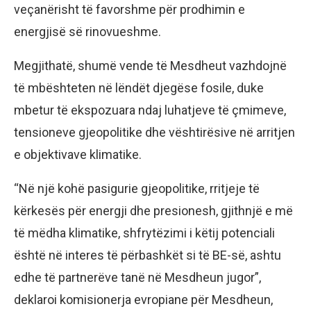
veçanërisht të favorshme për prodhimin e
energjisë së rinovueshme.
Megjithatë, shumë vende të Mesdheut vazhdojnë
të mbështeten në lëndët djegëse fosile, duke
mbetur të ekspozuara ndaj luhatjeve të çmimeve,
tensioneve gjeopolitike dhe vështirësive në arritjen
e objektivave klimatike.
“Në një kohë pasigurie gjeopolitike, rritjeje të
kërkesës për energji dhe presionesh, gjithnjë e më
të mëdha klimatike, shfrytëzimi i këtij potenciali
është në interes të përbashkët si të BE-së, ashtu
edhe të partnerëve tanë në Mesdheun jugor”,
deklaroi komisionerja evropiane për Mesdheun,