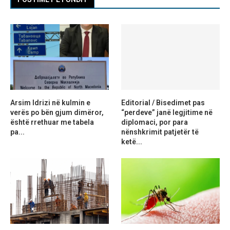
Arsim Idrizi në kulmin e
Editorial / Bisedimet pas
verës po bën gjum dimëror,
“perdeve” janë legjitime në
është rrethuar me tabela
diplomaci, por para
pa...
nënshkrimit patjetër të
ketë...