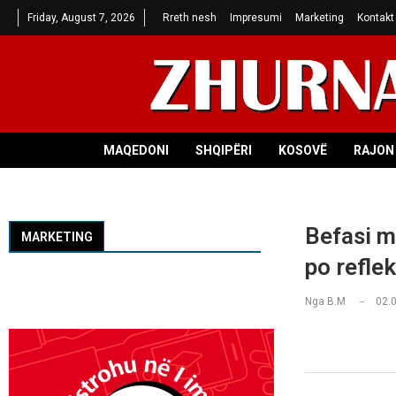
Friday, August 7, 2026
Rreth nesh
Impresumi
Marketing
Kontakt
MAQEDONI
SHQIPËRI
KOSOVË
RAJON 
Befasi m
MARKETING
po refle
Nga
B.M
02.