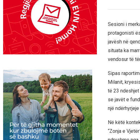
Sesioni i merk
protagonisti ë
javësh në qend
situata ka marr
vendosur të tër
Sipas raportim
Milanit, kryesi
të 23 ndeshjet
se javët e fund
një ndërhyrjeje
Në këtë konteks
“Zonja e Vjetë
ndryshme nga a