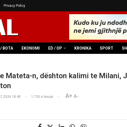
Privacy Policy
/ BOTA
EKONOMI
ED / OP
KRONIKA
SPORT
S
e Mateta-n, dështon kalimi te Milani, 
kton
A+
A-
02.2026 18:40
1,735
e lexuar