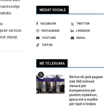
 marrëveshje
MEDIAT SOCIALE
taktike.
ta
FACEBOOK
TWITTER
ngesë serioze.
INSTAGRAM
LINKEDIN
umë shpejt,
YOUTUBE
EMAIL
TIKTOK
MË TË LEXUARA
1
Në korrik janë paguar
mbi 560 milionë
denarë për
kompensime për
pushim mjekësor,
pjesa më e madhe
për lejet e lindjes