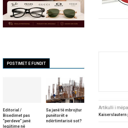
POSTIMET E FUNDIT
Artikulli i më
Editorial /
Sa janë të mbrojtur
Kaiserslautern
Bisedimet pas
punëtorët e
“perdeve” janë
ndërtimtarisë sot?
legjitime në