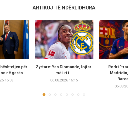
ARTIKUJ TË NDËRLIDHURA
bështetjen për
Zyrtare: Yan Diomande, lojtari
Rodri “tra
non në garën...
më i ri i...
Madridin,
Barc
26 16:53
06.08.2026 16:15
06.08.2