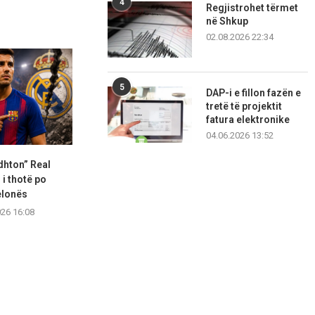
4
Regjistrohet tërmet
në Shkup
02.08.2026 22:34
5
DAP-i e fillon fazën e
tretë të projektit
fatura elektronike
04.06.2026 13:52
dhton” Real
Deschamps refuzoi një ofertë
Flick telefon
 i thotë po
multimilionëshe
Rodrin për t
elonës
06.08.2026 16:04
06.08.2
026 16:08