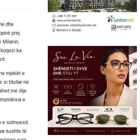
hme dhe
qenë prej
 Milanin,
 kuqezi ka
it.
me mjekët e
si titullar në
ëhet me dije
s mundësia e
n e sulmuesit.
uar kushte të
milionë euro.