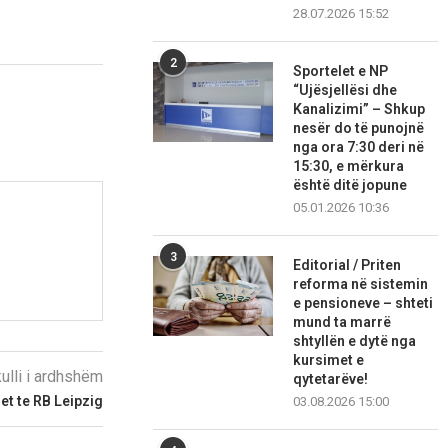
28.07.2026 15:52
2
Sportelet e NP
“Ujësjellësi dhe
Kanalizimi” – Shkup
nesër do të punojnë
nga ora 7:30 deri në
15:30, e mërkura
është ditë jopune
05.01.2026 10:36
3
Editorial / Priten
reforma në sistemin
e pensioneve – shteti
mund ta marrë
shtyllën e dytë nga
kursimet e
kulli i ardhshëm
qytetarëve!
et te RB Leipzig
03.08.2026 15:00