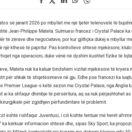
atos së janarit 2026 po mbyllet me një tjetër telenovelë të bujs
shtë Jean-Philippe Mateta. Sulmuesi francez i Crystal Palace ka 
ër të zërave dhe negociatave, por kur gjithçka dukej e mbyllur me
ë një kthesë të papritur. Pas kontrolleve shtesë mjekësore, klubi
hiqet nga operacioni, duke vënë në dyshim kushtet fizike të lojtar
eve, Mateta nuk ka kaluar bindshëm vizitat mjekësore të kryera 
sht për shkak të shqetësimeve në gju. Edhe pse francezi ka luajtur 
 e Premier League-s këtë sezon me Crystal Palace, nga Anglia b
it ai ka shfaqur dhimbje të përsëritura, aq sa nuk përjashtohet a
 kirurgjikale për zgjidhjen përfundimtare të problemit.
t është rishfaqur Juventusi, i cili kishte tentuar më herët afrimi
r” ka kërkuar informacion shtesë dhe, sipas Sky Sport, ka propoz
to të Milanit, konkretisht një huazim me detyrim blerjeje mbi 30 