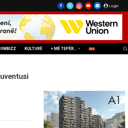
Login
HOWBIZZ
KULTURË
+ MË TEPËR…
Juventusi