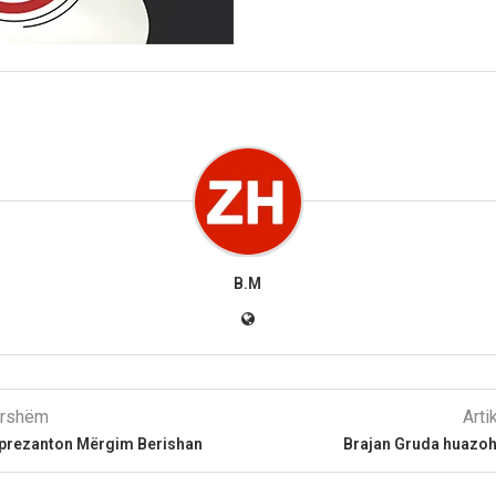
B.M
parshëm
Arti
 prezanton Mërgim Berishan
Brajan Gruda huazoh