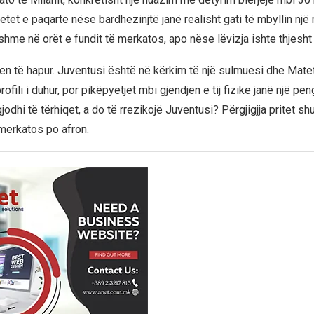
etet e paqartë nëse bardhezinjtë janë realisht gati të mbyllin një
hme në orët e fundit të merkatos, apo nëse lëvizja ishte thjesht 
n të hapur. Juventusi është në kërkim të një sulmuesi dhe Mate
ofili i duhur, por pikëpyetjet mbi gjendjen e tij fizike janë një pe
odhi të tërhiqet, a do të rrezikojë Juventusi? Përgjigjja pritet sh
 merkatos po afron.