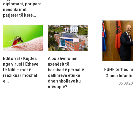
diplomaci, por para
nënshkrimit
patjetër të ketë...
Editorial / Kujdes
A po zhvillohen
nga virusi i Etheve
nxënësit të
FSHF tërheq m
të Nilit – më të
barabartë përballë
rrezikuar moshat
dallimeve etnike
Gianni Infanti
e...
dhe shkollave ku
06.08.20
mësojnë?