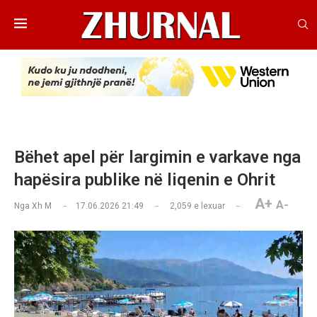
Bëhet apel për largimin e varkave nga
hapësira publike në liqenin e Ohrit
A+
A-
Nga
Xh M
17.06.2026 21:49
2,059
e lexuar