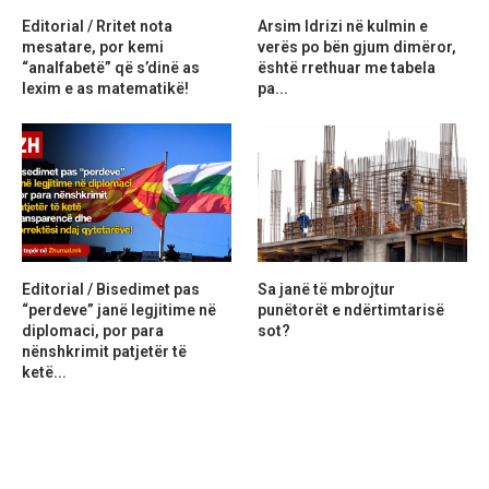
Editorial / Rritet nota
Arsim Idrizi në kulmin e
mesatare, por kemi
verës po bën gjum dimëror,
“analfabetë” që s’dinë as
është rrethuar me tabela
lexim e as matematikë!
pa...
Editorial / Bisedimet pas
Sa janë të mbrojtur
“perdeve” janë legjitime në
punëtorët e ndërtimtarisë
diplomaci, por para
sot?
nënshkrimit patjetër të
ketë...