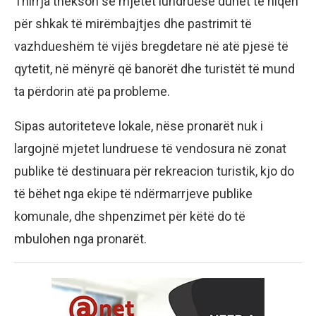
Thirrja thekson se mjetet lundruese duhet të hiqen
për shkak të mirëmbajtjes dhe pastrimit të
vazhdueshëm të vijës bregdetare në atë pjesë të
qytetit, në mënyrë që banorët dhe turistët të mund
ta përdorin atë pa probleme.
Sipas autoriteteve lokale, nëse pronarët nuk i
largojnë mjetet lundruese të vendosura në zonat
publike të destinuara për rekreacion turistik, kjo do
të bëhet nga ekipe të ndërmarrjeve publike
komunale, dhe shpenzimet për këtë do të
mbulohen nga pronarët.