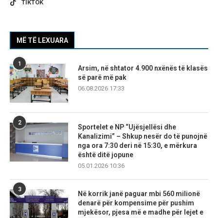
TIKTOK
MË TË LEXUARA
1
Arsim, në shtator 4.900 nxënës të klasës
së parë më pak
06.08.2026 17:33
2
Sportelet e NP “Ujësjellësi dhe
Kanalizimi” – Shkup nesër do të punojnë
nga ora 7:30 deri në 15:30, e mërkura
është ditë jopune
05.01.2026 10:36
3
Në korrik janë paguar mbi 560 milionë
denarë për kompensime për pushim
mjekësor, pjesa më e madhe për lejet e