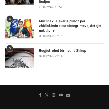
lindjes
28.07.2026 15:52
4
Mucunski: Qeveria punon për
zhbllokimin e eurointegrimeve, detajet
nuk thuhen
03.08.2026 16:35
5
Regjistrohet tërmet në Shkup
02.08.2026 22:34