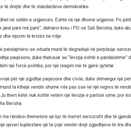
r të drejtë dhe të standardeve demokratike.
dhet në sallën e urgjencës. Është në një dhomë urgjence. Po për
k janë parë më parë”, deklaroi kreu i PD-së Sali Berisha, duke ak
 dhe injorim të krizës në rritje.
së paralajmëroi se situata mund të degradojë në përplasje serio
jidhje paqësore, duke theksuar se “lëvizja është e pandalshme” d
m një forcë politike, por një reagim më të gjerë qytetar.
evojë për një zgjidhje paqësore dhe civile, duke shmangur një për
nd ta kthejë vendin shumë vite pas ose në një regres të rëndë
Ju them këtë: nuk është vetëm një lëvizje e partisë sime, por ës
ha Berisha.
të me rëndësi themelore që kjo të merret seriozisht dhe të gjende
ë qeveri kujdestare që ta çojë vendin drejt zgjedhjeve të lira dh