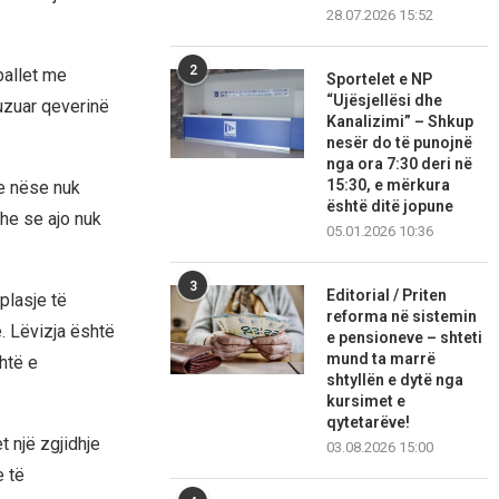
28.07.2026 15:52
2
ballet me
Sportelet e NP
“Ujësjellësi dhe
uzuar qeverinë
Kanalizimi” – Shkup
nesër do të punojnë
nga ora 7:30 deri në
15:30, e mërkura
ze nëse nuk
është ditë jopune
he se ajo nuk
05.01.2026 10:36
3
Editorial / Priten
plasje të
reforma në sistemin
. Lëvizja është
e pensioneve – shteti
mund ta marrë
htë e
shtyllën e dytë nga
kursimet e
qytetarëve!
t një zgjidhje
03.08.2026 15:00
e të