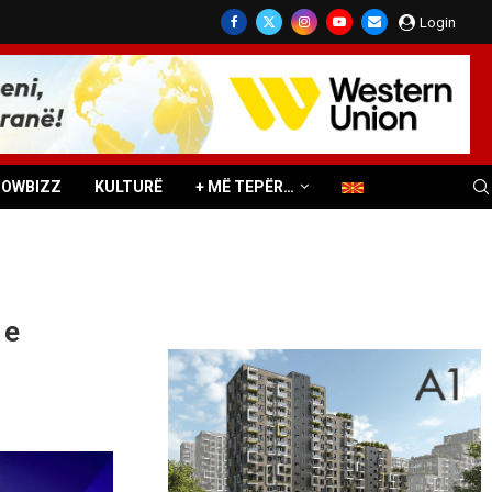
Login
HOWBIZZ
KULTURË
+ MË TEPËR…
 e