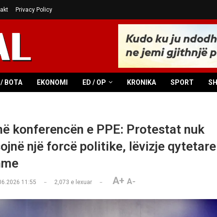
akt
Privacy Policy
/ BOTA
EKONOMI
ED / OP
KRONIKA
SPORT
S
në konferencën e PPE: Protestat nuk
jnë një forcë politike, lëvizje qytetare
hme
A+
A-
06.2026 11:55
2,073
e lexuar