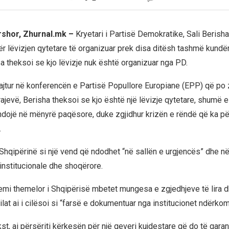
rshor, Zhurnal.mk –
Kryetari i Partisë Demokratike, Sali Berish
r lëvizjen qytetare të organizuar prek disa ditësh tashmë kundër
a theksoi se kjo lëvizje nuk është organizuar nga PD.
ajtur në konferencën e Partisë Popullore Europiane (EPP) që po 
ajevë, Berisha theksoi se kjo është një lëvizje qytetare, shumë 
ndojë në mënyrë paqësore, duke zgjidhur krizën e rëndë që ka pë
.
Shqipërinë si një vend që ndodhet “në sallën e urgjencës” dhe në 
, institucionale dhe shoqërore.
blemi themelor i Shqipërisë mbetet mungesa e zgjedhjeve të lira d
lat ai i cilësoi si “farsë e dokumentuar nga institucionet ndërko
t, ai përsëriti kërkesën për një qeveri kujdestare që do të garan