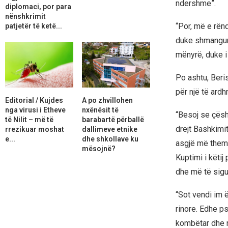
ndershme”.
diplomaci, por para
nënshkrimit
“Por, më e rën
patjetër të ketë...
duke shmangur 
mënyrë, duke i i
Po ashtu, Beri
për një të ard
Editorial / Kujdes
A po zhvillohen
nga virusi i Etheve
nxënësit të
“Besoj se çësh
të Nilit – më të
barabartë përballë
drejt Bashkimi
rrezikuar moshat
dallimeve etnike
e...
dhe shkollave ku
asgjë më themel
mësojnë?
Kuptimi i këti
dhe më të sigur
“Sot vendi im 
rinore. Edhe ps
kombëtar dhe n