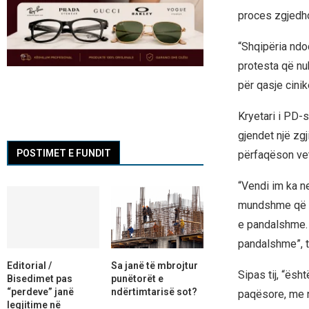
proces zgjedho
“Shqipëria ndo
protesta që nu
për qasje cinike
Kryetari i PD-
gjendet një zg
POSTIMET E FUNDIT
përfaqëson vetë
“Vendi im ka n
mundshme që mu
e pandalshme. 
pandalshme”, t
Editorial /
Sa janë të mbrojtur
Sipas tij, “ësh
Bisedimet pas
punëtorët e
“perdeve” janë
ndërtimtarisë sot?
paqësore, me nj
legjitime në