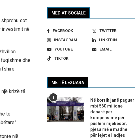
MEDIAT SOCIALE
a shprehu sot
 investimit në
FACEBOOK
TWITTER
INSTAGRAM
LINKEDIN
YOUTUBE
EMAIL
zhvillon
TIKTOK
e fuqishme dhe
rfshirë
MË TË LEXUARA
një krizë të
1
Në korrik janë paguar
mbi 560 milionë
denarë për
he të
kompensime për
mbëtare”.
pushim mjekësor,
pjesa më e madhe
për lejet e lindjes
tonte një