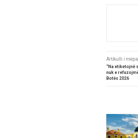
Artikulli i më
“Na etiketojnë s
nuk e refuzojmë
Botës 2026