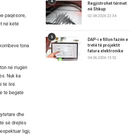
4
Regjistrohet tërmet
në Shkup
dhe paqësore,
02.08.2026 22:34
t në këtë
5
DAP-i e fillon fazën e
e kombeve tona
tretë të projektit
fatura elektronike
04.06.2026 13:52
ton në rrugën
ës. Nuk ka
të lirë.
më të begatë
qytetare dhe
të së drejtës
spektuar ligji,