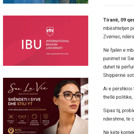
Tiranë, 09 qe
mbështetjen pë
Zvërnec, ndërs
Në fjalën e mb
punimet në Sar
duhet të përfu
Shqipërinë sot
Ai e përshkroi 
thellë politike
Sipas tij, pro
ndershme, të ci
Në këtë konteks