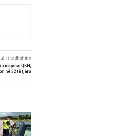
kulli i ardhshëm
mi në pesë QKN,
n në 32 të tjera