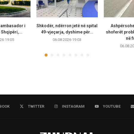
t ambasador i
Shkodër, ndërron jetë në spital
Ashpërsohe
Shqipëri,...
49-vjeçarja, dyshime për...
shoferët prob
në f
26 19:05
06.08.2026 19:03
06.08.2
BOOK
TWITTER
INSTAGRAM
YOUTUBE