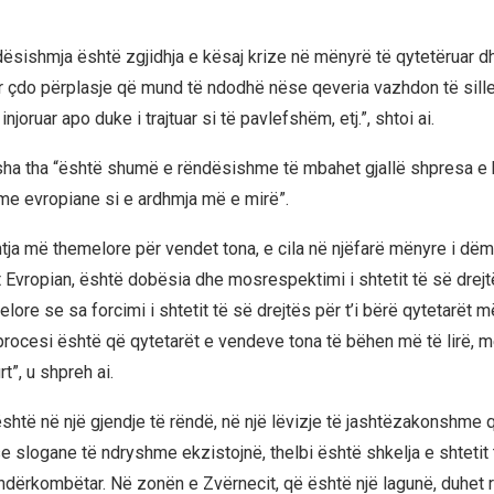
dësishmja është zgjidhja e kësaj krize në mënyrë të qytetëruar 
çdo përplasje që mund të ndodhë nëse qeveria vazhdon të sille
njoruar apo duke i trajtuar si të pavlefshëm, etj.”, shtoi ai.
sha tha “është shumë e rëndësishme të mbahet gjallë shpresa 
hme evropiane si e ardhmja më e mirë”.
tja më themelore për vendet tona, e cila në njëfarë mënyre i dëm
t Evropian, është dobësia dhe mosrespektimi i shtetit të së drejt
ore se sa forcimi i shtetit të së drejtës për t’i bërë qytetarët më 
j procesi është që qytetarët e vendeve tona të bëhen më të lirë, 
t”, u shpreh ai.
është në një gjendje të rëndë, në një lëvizje të jashtëzakonshme 
e slogane të ndryshme ekzistojnë, thelbi është shkelja e shtetit 
dërkombëtar. Në zonën e Zvërnecit, që është një lagunë, duhet re