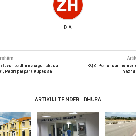
D. V.
parshëm
Arti
i favoritë dhe ne sigurisht që
KQZ: Përfundon numëri
”, Pedri përpara Kupës së
vazhdo
ARTIKUJ TË NDËRLIDHURA