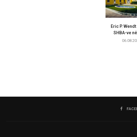
Eric P. Wend
SHBA-ve në 
06.08.20
FACE