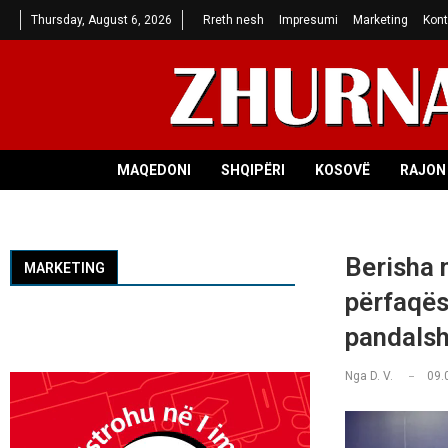
Thursday, August 6, 2026
Rreth nesh
Impresumi
Marketing
Kont
MAQEDONI
SHQIPËRI
KOSOVË
RAJON 
Berisha 
MARKETING
përfaqëso
pandals
Nga
D. V.
09.