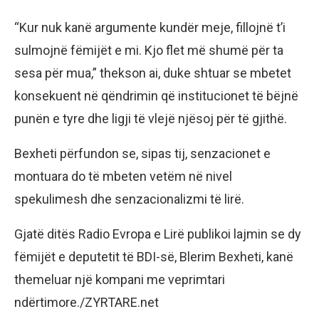
“Kur nuk kanë argumente kundër meje, fillojnë t’i
sulmojnë fëmijët e mi. Kjo flet më shumë për ta
sesa për mua,” thekson ai, duke shtuar se mbetet
konsekuent në qëndrimin që institucionet të bëjnë
punën e tyre dhe ligji të vlejë njësoj për të gjithë.
Bexheti përfundon se, sipas tij, senzacionet e
montuara do të mbeten vetëm në nivel
spekulimesh dhe senzacionalizmi të lirë.
Gjatë ditës Radio Evropa e Lirë publikoi lajmin se dy
fëmijët e deputetit të BDI-së, Blerim Bexheti, kanë
themeluar një kompani me veprimtari
ndërtimore./ZYRTARE.net