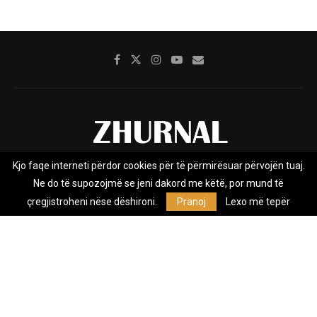
Kjo faqe interneti përdor cookies për të përmirësuar përvojën tuaj.
Rreth nesh
Impresumi
Marketing
Kontakt
Ne do të supozojmë se jeni dakord me këtë, por mund të
Privacy Policy
çregjistroheni nëse dëshironi.
Pranoj
Lexo më tepër
Zhurnal.mk është Agjenci e Lajmeve e pavarur, e themeluar në vitin
2009, që e mbulon Maqedoninë, Kosovën, Shqipërinë edhe lajmet
nga bota.
@2026 - All Right Reserved. Designed and Developed by
Anet.Com.Mk