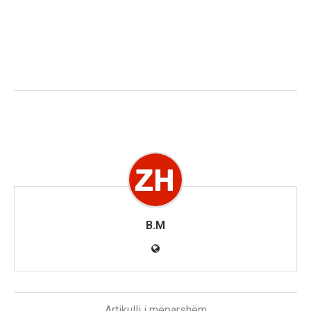
B.M
Artikulli i mëparshëm