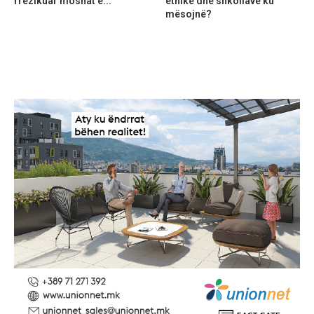
rrezikuar moshat e...
etnike dhe shkollave ku
mësojnë?