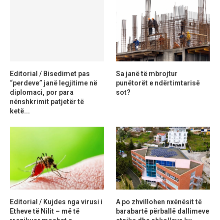
Editorial / Bisedimet pas
Sa janë të mbrojtur
“perdeve” janë legjitime në
punëtorët e ndërtimtarisë
diplomaci, por para
sot?
nënshkrimit patjetër të
ketë...
Editorial / Kujdes nga virusi i
A po zhvillohen nxënësit të
Etheve të Nilit – më të
barabartë përballë dallimeve