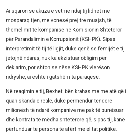
Ai sqaron se akuza e vetme ndaj tij lidhet me
mosparaqitjen, me vonesë prej tre muajsh, të
themelimit të kompanisë në Komisionin Shtetëror
për Parandalimin e Korrupsionit (KSHPK). Sipas
interpretimit të tij të ligjit, duke qenë se fëmijët e tij
jetojnë ndaras, nuk ka ekzistuar obligim për
deklarim, por shton se nëse KSHPK vlerëson
ndryshe, ai është i gatshëm ta paraqesë.
Në reagimin e tij, Bexheti bën krahasime me atë që i
quan skandale reale, duke përmendur tenderë
milionësh të ndarë kompanive me pak të punësuar
dhe kontrata të mëdha shtetërore që, sipas tij, kanë
përfunduar te persona të afërt me elitat politike.