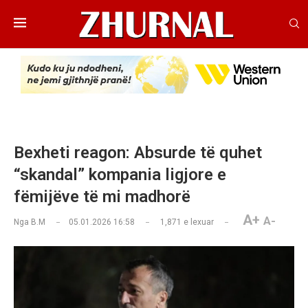
Bexheti reagon: Absurde të quhet
“skandal” kompania ligjore e
fëmijëve të mi madhorë
A+
A-
Nga
B.M
05.01.2026 16:58
1,871
e lexuar