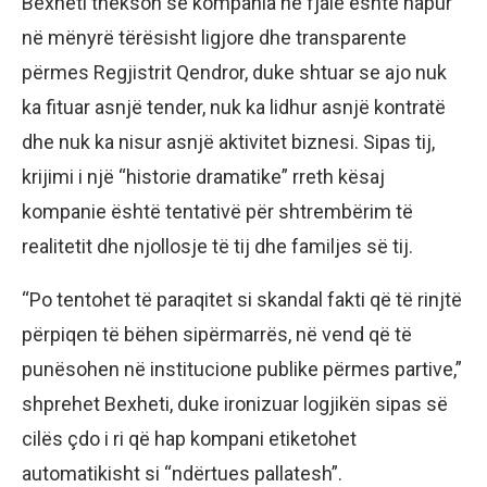
Bexheti thekson se kompania në fjalë është hapur
në mënyrë tërësisht ligjore dhe transparente
përmes Regjistrit Qendror, duke shtuar se ajo nuk
ka fituar asnjë tender, nuk ka lidhur asnjë kontratë
dhe nuk ka nisur asnjë aktivitet biznesi. Sipas tij,
krijimi i një “historie dramatike” rreth kësaj
kompanie është tentativë për shtrembërim të
realitetit dhe njollosje të tij dhe familjes së tij.
“Po tentohet të paraqitet si skandal fakti që të rinjtë
përpiqen të bëhen sipërmarrës, në vend që të
punësohen në institucione publike përmes partive,”
shprehet Bexheti, duke ironizuar logjikën sipas së
cilës çdo i ri që hap kompani etiketohet
automatikisht si “ndërtues pallatesh”.