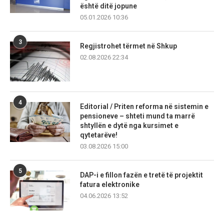
është ditë jopune
05.01.2026 10:36
3
Regjistrohet tërmet në Shkup
02.08.2026 22:34
4
Editorial / Priten reforma në sistemin e
pensioneve – shteti mund ta marrë
shtyllën e dytë nga kursimet e
qytetarëve!
03.08.2026 15:00
5
DAP-i e fillon fazën e tretë të projektit
fatura elektronike
04.06.2026 13:52