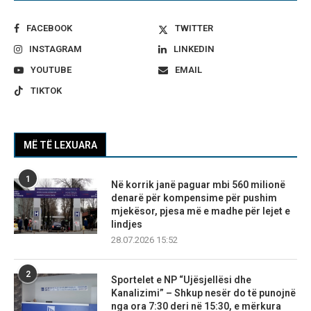
FACEBOOK
TWITTER
INSTAGRAM
LINKEDIN
YOUTUBE
EMAIL
TIKTOK
MË TË LEXUARA
1
Në korrik janë paguar mbi 560 milionë
denarë për kompensime për pushim
mjekësor, pjesa më e madhe për lejet e
lindjes
28.07.2026 15:52
2
Sportelet e NP “Ujësjellësi dhe
Kanalizimi” – Shkup nesër do të punojnë
nga ora 7:30 deri në 15:30, e mërkura