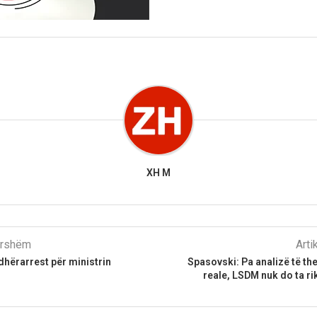
XH M
parshëm
Arti
hërarrest për ministrin
Spasovski: Pa analizë të th
reale, LSDM nuk do ta ri