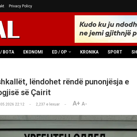
akt
Privacy Policy
/ BOTA
EKONOMI
ED / OP
KRONIKA
SPORT
S
shkallët, lëndohet rëndë punonjësja e
gjisë së Çairit
A+
A-
.05.2026 22:12
2,237
e lexuar