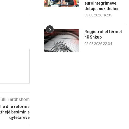
eurointegrimeve,
detajet nuk thuhen
03.08.2026 16:35
5
Regjistrohet tërmet
në Shkup
02.08.2026 22:34
kulli i ardhshëm
ellë dhe reforma
kthejë besimin e
qytetarëve