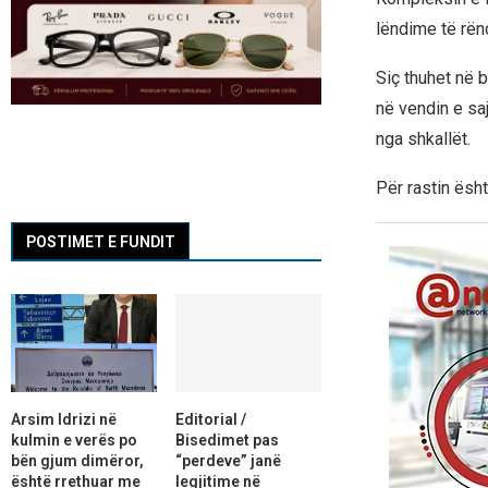
lëndime të rënd
Siç thuhet në b
në vendin e saj
nga shkallët.
Për rastin ësht
POSTIMET E FUNDIT
Arsim Idrizi në
Editorial /
kulmin e verës po
Bisedimet pas
bën gjum dimëror,
“perdeve” janë
është rrethuar me
legjitime në