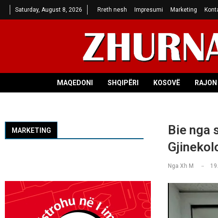
Saturday, August 8, 2026
Rreth nesh
Impresumi
Marketing
Kont
MAQEDONI
SHQIPËRI
KOSOVË
RAJON 
Bie nga 
MARKETING
Gjinekolo
Nga
Xh M
19