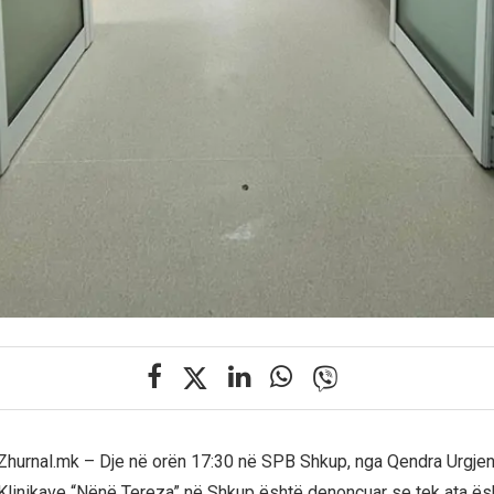
Zhurnal.mk – Dje në orën 17:30 në SPB Shkup, nga Qendra Urgjen
linikave “Nënë Tereza” në Shkup është denoncuar se tek ata ës