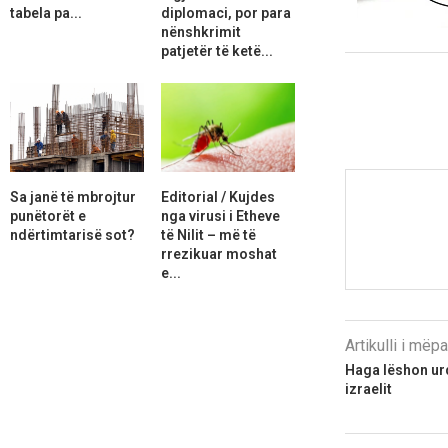
tabela pa...
diplomaci, por para
nënshkrimit
patjetër të ketë...
Sa janë të mbrojtur
Editorial / Kujdes
punëtorët e
nga virusi i Etheve
ndërtimtarisë sot?
të Nilit – më të
rrezikuar moshat
e...
Artikulli i më
Haga lëshon urd
izraelit