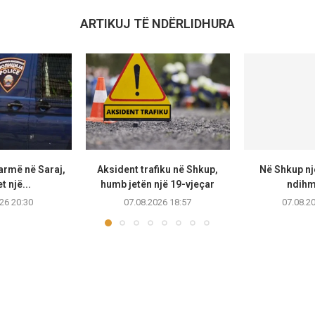
ARTIKUJ TË NDËRLIDHURA
armë në Saraj,
Aksident trafiku në Shkup,
Në Shkup një
t një...
humb jetën një 19-vjeçar
ndihmo
26 20:30
07.08.2026 18:57
07.08.2