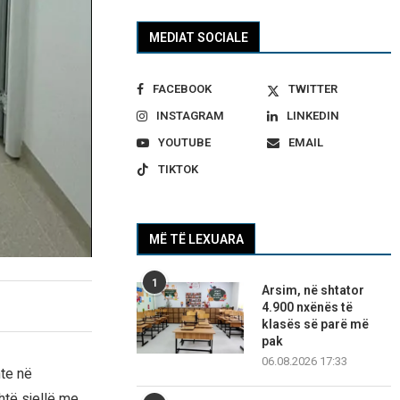
MEDIAT SOCIALE
FACEBOOK
TWITTER
INSTAGRAM
LINKEDIN
YOUTUBE
EMAIL
TIKTOK
MË TË LEXUARA
1
Arsim, në shtator
4.900 nxënës të
klasës së parë më
pak
06.08.2026 17:33
te në
htë sjellë me