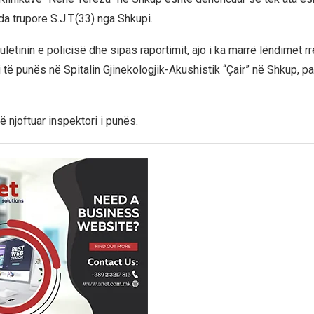
a trupore S.J.T.(33) nga Shkupi.
uletinin e policisë dhe sipas raportimit, ajo i ka marrë lëndimet r
 të punës në Spitalin Gjinekologjik-Akushistik “Çair” në Shkup, pa
ë njoftuar inspektori i punës.