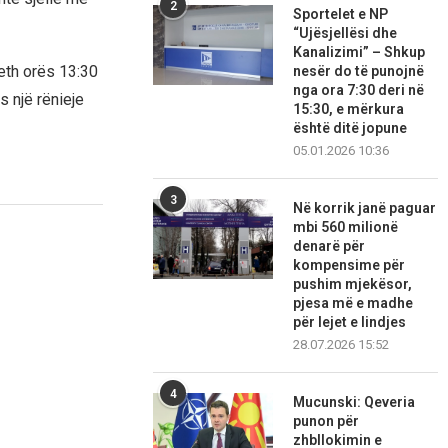
2
Sportelet e NP
“Ujësjellësi dhe
Kanalizimi” – Shkup
reth orës 13:30
nesër do të punojnë
nga ora 7:30 deri në
s një rënieje
15:30, e mërkura
është ditë jopune
05.01.2026 10:36
3
Në korrik janë paguar
mbi 560 milionë
denarë për
kompensime për
pushim mjekësor,
pjesa më e madhe
për lejet e lindjes
28.07.2026 15:52
4
Mucunski: Qeveria
punon për
zhbllokimin e