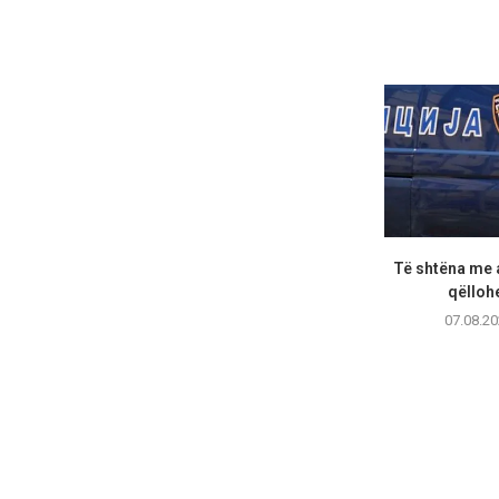
Të shtëna me 
qëllohe
07.08.20