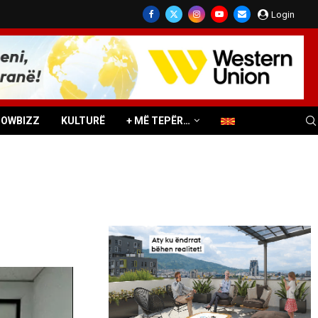
Login
HOWBIZZ
KULTURË
+ MË TEPËR…