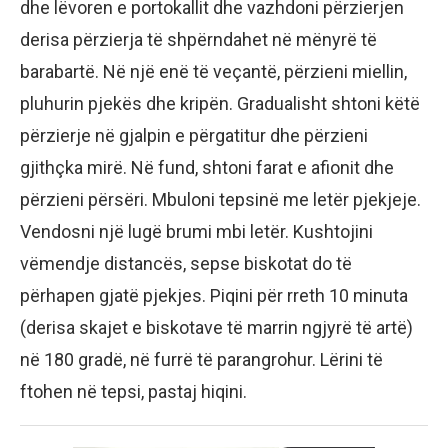
dhe lëvoren e portokallit dhe vazhdoni përzierjen
derisa përzierja të shpërndahet në mënyrë të
barabartë. Në një enë të veçantë, përzieni miellin,
pluhurin pjekës dhe kripën. Gradualisht shtoni këtë
përzierje në gjalpin e përgatitur dhe përzieni
gjithçka mirë. Në fund, shtoni farat e afionit dhe
përzieni përsëri. Mbuloni tepsinë me letër pjekjeje.
Vendosni një lugë brumi mbi letër. Kushtojini
vëmendje distancës, sepse biskotat do të
përhapen gjatë pjekjes. Piqini për rreth 10 minuta
(derisa skajet e biskotave të marrin ngjyrë të artë)
në 180 gradë, në furrë të parangrohur. Lërini të
ftohen në tepsi, pastaj hiqini.