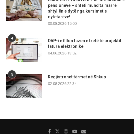
pensioneve – shteti mund ta marrë
shtyllën e dytë nga kursimet e
qytetarëve!
03.08.2026 15:00
4
DAP-i e fillon fazën e tretë të projektit
fatura elektronike
04.06.2026 13:52
5
Regjistrohet tërmet në Shkup
02.08.2026 22:34