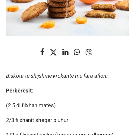
Biskota të shijshme krokante me fara afioni.
Përbërësit
:
(2.5 dl filxhan matës)
2/3 filxhanit sheqer pluhur
1/2 e filxhanit gjalpë (temperatura e dhomës)