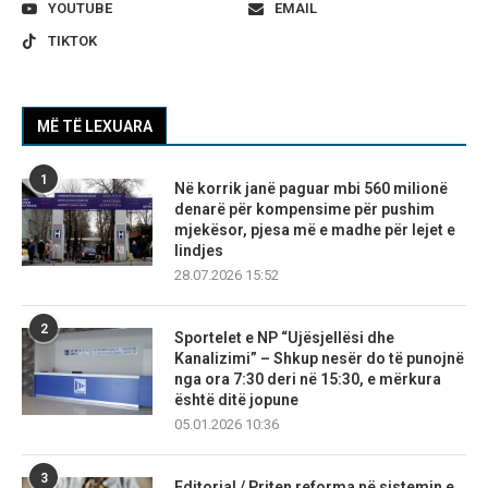
YOUTUBE
EMAIL
TIKTOK
MË TË LEXUARA
1
Në korrik janë paguar mbi 560 milionë
denarë për kompensime për pushim
mjekësor, pjesa më e madhe për lejet e
lindjes
28.07.2026 15:52
2
Sportelet e NP “Ujësjellësi dhe
Kanalizimi” – Shkup nesër do të punojnë
nga ora 7:30 deri në 15:30, e mërkura
është ditë jopune
05.01.2026 10:36
3
Editorial / Priten reforma në sistemin e