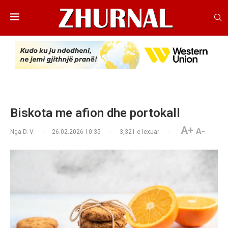
Biskota me afion dhe portokall
A+
A-
Nga
D. V.
26.02.2026 10:35
3,321
e lexuar