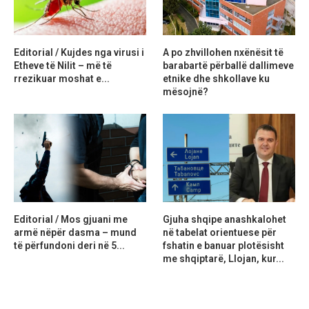
Editorial / Kujdes nga virusi i
A po zhvillohen nxënësit të
Etheve të Nilit – më të
barabartë përballë dallimeve
rrezikuar moshat e...
etnike dhe shkollave ku
mësojnë?
Editorial / Mos gjuani me
Gjuha shqipe anashkalohet
armë nëpër dasma – mund
në tabelat orientuese për
të përfundoni deri në 5...
fshatin e banuar plotësisht
me shqiptarë, Llojan, kur...