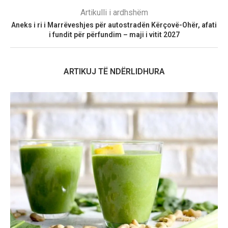
Artikulli i ardhshëm
Aneks i ri i Marrëveshjes për autostradën Kërçovë-Ohër, afati
i fundit për përfundim – maji i vitit 2027
ARTIKUJ TË NDËRLIDHURA