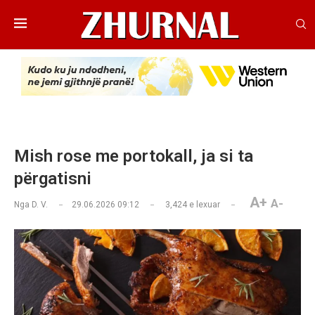
Mish rose me portokall, ja si ta
përgatisni
A+
A-
Nga
D. V.
29.06.2026 09:12
3,424
e lexuar