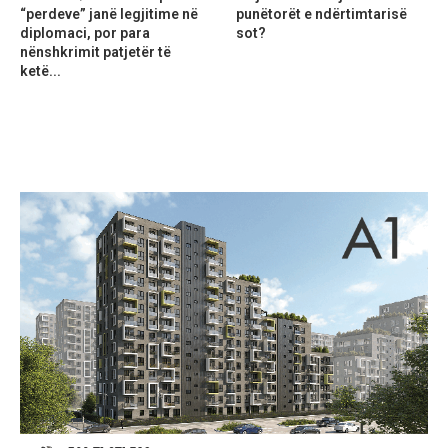
“perdeve” janë legjitime në
punëtorët e ndërtimtarisë
diplomaci, por para
sot?
nënshkrimit patjetër të
ketë...