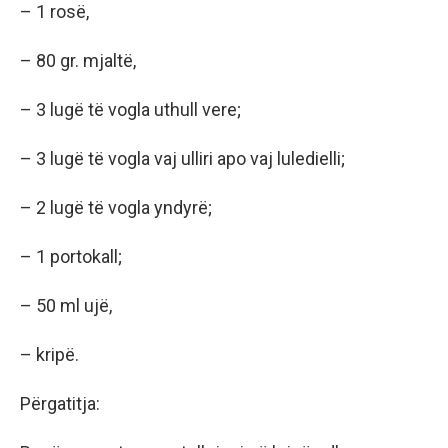
– 1 rosë,
– 80 gr. mjaltë,
– 3 lugë të vogla uthull vere;
– 3 lugë të vogla vaj ulliri apo vaj luledielli;
– 2 lugë të vogla yndyrë;
– 1 portokall;
– 50 ml ujë,
– kripë.
Përgatitja: