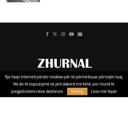
Kjo faqe interneti përdor cookies për të përmirësuar përvojën tuaj.
Rreth nesh
Impresumi
Marketing
Kontakt
Ne do të supozojmë se jeni dakord me këtë, por mund të
Privacy Policy
çregjistroheni nëse dëshironi.
Pranoj
Lexo më tepër
Zhurnal.mk është Agjenci e Lajmeve e pavarur, e themeluar në vitin
2009, që e mbulon Maqedoninë, Kosovën, Shqipërinë edhe lajmet
nga bota.
@2026 - All Right Reserved. Designed and Developed by
Anet.Com.Mk