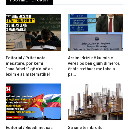
POSTIMET E FUNDIT
Editorial / Rritet nota
Arsim Idrizi në kulmin e
mesatare, por kemi
verës po bën gjum dimëror,
“analfabetë” që s’dinë as
është rrethuar me tabela
lexim e as matematikë!
pa...
Editorial / Bisedimet pas
Sa janë të mbrojtur