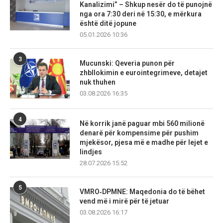
Kanalizimi” – Shkup nesër do të punojnë
nga ora 7:30 deri në 15:30, e mërkura
është ditë jopune
05.01.2026 10:36
3
Mucunski: Qeveria punon për
zhbllokimin e eurointegrimeve, detajet
nuk thuhen
03.08.2026 16:35
4
Në korrik janë paguar mbi 560 milionë
denarë për kompensime për pushim
mjekësor, pjesa më e madhe për lejet e
lindjes
28.07.2026 15:52
5
VMRO‑DPMNE: Maqedonia do të bëhet
vend më i mirë për të jetuar
03.08.2026 16:17