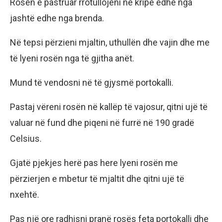
Rosën e pastruar rrotullojeni në kripë edhe nga
jashtë edhe nga brenda.
Në tepsi përzieni mjaltin, uthullën dhe vajin dhe me
të lyeni rosën nga të gjitha anët.
Mund të vendosni në të gjysmë portokalli.
Pastaj vëreni rosën në kallëp të vajosur, qitni ujë të
valuar në fund dhe piqeni në furrë në 190 gradë
Celsius.
Gjatë pjekjes herë pas here lyeni rosën me
përzierjen e mbetur të mjaltit dhe qitni ujë të
nxehtë.
Pas një ore radhisni pranë rosës feta portokalli dhe