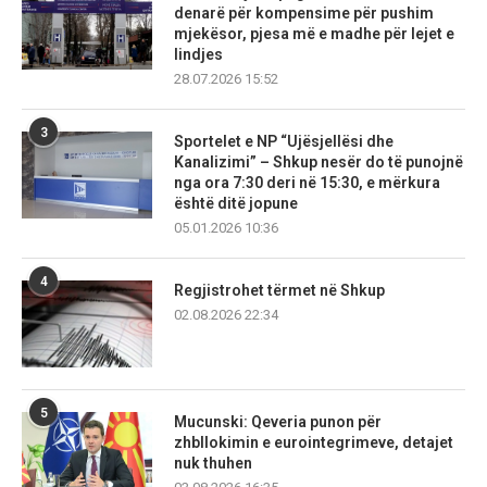
denarë për kompensime për pushim
mjekësor, pjesa më e madhe për lejet e
lindjes
28.07.2026 15:52
3
Sportelet e NP “Ujësjellësi dhe
Kanalizimi” – Shkup nesër do të punojnë
nga ora 7:30 deri në 15:30, e mërkura
është ditë jopune
05.01.2026 10:36
4
Regjistrohet tërmet në Shkup
02.08.2026 22:34
5
Mucunski: Qeveria punon për
zhbllokimin e eurointegrimeve, detajet
nuk thuhen