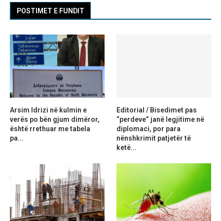
POSTIMET E FUNDIT
Arsim Idrizi në kulmin e
Editorial / Bisedimet pas
verës po bën gjum dimëror,
“perdeve” janë legjitime në
është rrethuar me tabela
diplomaci, por para
pa...
nënshkrimit patjetër të
ketë...