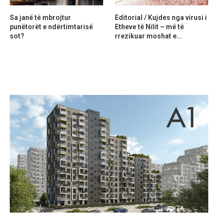
Sa janë të mbrojtur
Editorial / Kujdes nga virusi i
punëtorët e ndërtimtarisë
Etheve të Nilit – më të
sot?
rrezikuar moshat e...