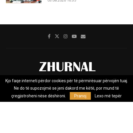
03.08.2026 16:35
Kjo faqe interneti përdor cookies për të përmirësuar përvojën tuaj.
Rreth nesh
Impresumi
Marketing
Kontakt
Ne do të supozojmë se jeni dakord me këtë, por mund të
Privacy Policy
çregjistroheni nëse dëshironi.
Pranoj
Lexo më tepër
Zhurnal.mk është Agjenci e Lajmeve e pavarur, e themeluar në vitin
2009, që e mbulon Maqedoninë, Kosovën, Shqipërinë edhe lajmet
nga bota.
@2026 - All Right Reserved. Designed and Developed by
Anet.Com.Mk