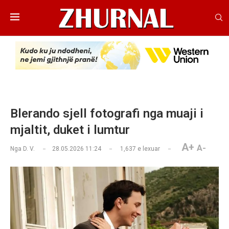
Blerando sjell fotografi nga muaji i
mjaltit, duket i lumtur
A+
A-
Nga
D. V.
28.05.2026 11:24
1,637
e lexuar