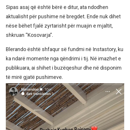
Sipas asaj që është bërë e ditur, ata ndodhen
aktualisht për pushime në bregdet. Ende nuk dihet
nëse bëhet fjalë zyrtarisht për muajin e mjaltit,
shkruan “Kosovarja”.
Blerando është shfaqur së fundmi në Instastory, ku
ka ndarë momente nga qëndrimi i tij. Në imazhet e
publikuara, ai shihet i buzëqeshur dhe në disponim
të mirë gjatë pushimeve.