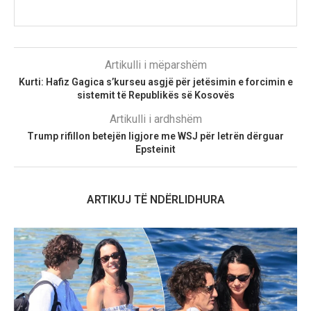
Artikulli i mëparshëm
Kurti: Hafiz Gagica s’kurseu asgjë për jetësimin e forcimin e
sistemit të Republikës së Kosovës
Artikulli i ardhshëm
Trump rifillon betejën ligjore me WSJ për letrën dërguar
Epsteinit
ARTIKUJ TË NDËRLIDHURA