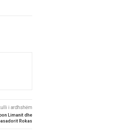
kulli i ardhshëm
bon Limanit dhe
asadorit Rokas