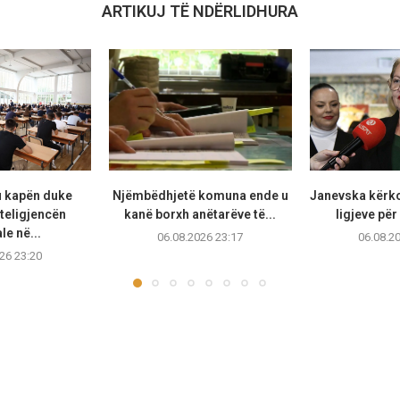
ARTIKUJ TË NDËRLIDHURA
u kapën duke
Njëmbëdhjetë komuna ende u
Janevska kërko
teligjencën
kanë borxh anëtarëve të...
ligjeve për
ale në...
06.08.2026 23:17
06.08.2
26 23:20