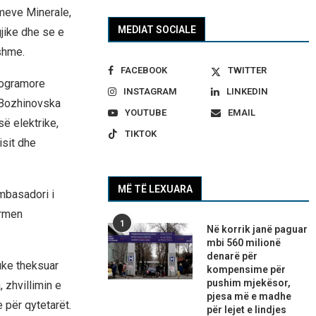
imeve Minerale,
MEDIAT SOCIALE
jike dhe se e
shme.
FACEBOOK
TWITTER
rogramore
INSTAGRAM
LINKEDIN
 Bozhinovska
YOUTUBE
EMAIL
ë elektrike,
TIKTOK
sit dhe
MË TË LEXUARA
mbasadori i
Armen
1
Në korrik janë paguar
mbi 560 milionë
denarë për
uke theksuar
kompensime për
pushim mjekësor,
, zhvillimin e
pjesa më e madhe
 për qytetarët.
për lejet e lindjes