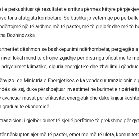
t e përkushtuar që rezultatet e arritura përmes këtyre përpjekje
kave tona afatgjata kombëtare. Së bashku jo vetëm që po përballe
ndërtojmë një të ardhme më të pastër, më të gjelbër dhe më të b
tha Bozhinovska.
partneritet dëshmon se bashkëpunimi ndërkombëtar, përgjegjësi
 nivel lokal mund të ofrojnë zgjidhje për disa nga sfidat më të m
it, ndryshimet klimatike, siguria energjetike dhe zhvillimi i qëndru
nvizoi se Ministria e Energjetikës e ka vendosur tranzicionin e 
ndës së saj, duke përshpejtuar investimet në burimet e ripërtëri
e avancuar masat për efikasitet energjetik dhe duke krijuar kusht
 gradual të ekonomisë.
tranzicioni i gjelbër duhet të sjellë përfitime të prekshme për qyt
stër nënkupton ajër më të pastër, emetime më të ulëta, komunitet