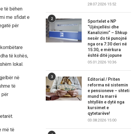
28.07.2026 15:52
ve të bëhen
mi me sfidat e
2
Sportelet e NP
egatë për
“Ujësjellësi dhe
Kanalizimi” – Shkup
nesër do të punojnë
nga ora 7:30 deri në
a kombëtare
15:30, e mërkura
ëdha të kohës,
është ditë jopune
05.01.2026 10:36
eshëm lokal.
gjelbër në
3
Editorial / Priten
reforma në sistemin
tshme të
e pensioneve – shteti
e për
mund ta marrë
shtyllën e dytë nga
kursimet e
qytetarëve!
etarët.
03.08.2026 15:00
e më të