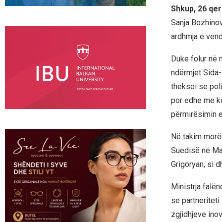
Shkup, 26 qe
Sanja Bozhinov
ardhmja e vend
Duke folur në 
ndërmjet Sida
theksoi se pol
por edhe me ko
përmirësimin e
Në takim morën
Suedisë në Ma
Grigoryan, si d
Ministrja fal
se partneriteti
zgjidhjeve inov