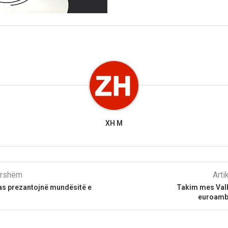
XH M
parshëm
Arti
s prezantojnë mundësitë e
Takim mes Val
euroamb