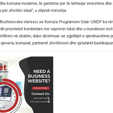
e komuna moderne, të gatshme për të tërhequr investime dhe pë
 për zhvillim lokal”, u shpreh ministrja.
 Bozhinovska vlerësoi se Korniza Programore Sida–UNDP ka rën
lidh prioritetet kombëtare me veprimin lokal dhe u mundëson inst
anifikimi në zbatim, duke dëshmuar se zgjidhjet e qëndrueshme j
everia, komunat, partnerët zhvillimorë dhe qytetarët bashkëpun