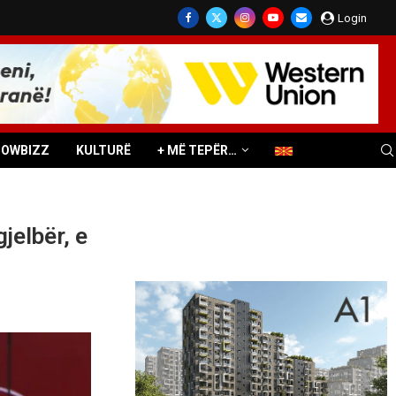
Login
HOWBIZZ
KULTURË
+ MË TEPËR…
jelbër, e