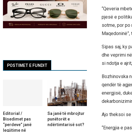
“Qeveria mbete
pjesë e politi
sotme, por po 
Maqedoninë”, 
Sipas saj, ky 
dhe veprimi në
si ndotja e ajr
POSTIMET E FUNDIT
Bozhinovska në
qendër të agje
energjisë, duk
dekarbonizimin
Editorial /
Sa janë të mbrojtur
Ajo theksoi se 
Bisedimet pas
punëtorët e
“perdeve” janë
ndërtimtarisë sot?
“Energjia e pa
legjitime në