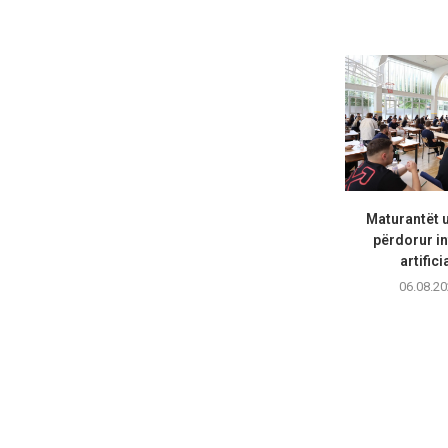
Maturantët 
përdorur in
artifici
06.08.20