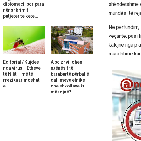
shëndetshme dh
diplomaci, por para
nënshkrimit
mundësi të reja
patjetër të ketë...
Në përfundim,
veçantë, pasi 
kalojnë nga pl
mundshme kur q
Editorial / Kujdes
A po zhvillohen
nga virusi i Etheve
nxënësit të
të Nilit – më të
barabartë përballë
rrezikuar moshat
dallimeve etnike
e...
dhe shkollave ku
mësojnë?