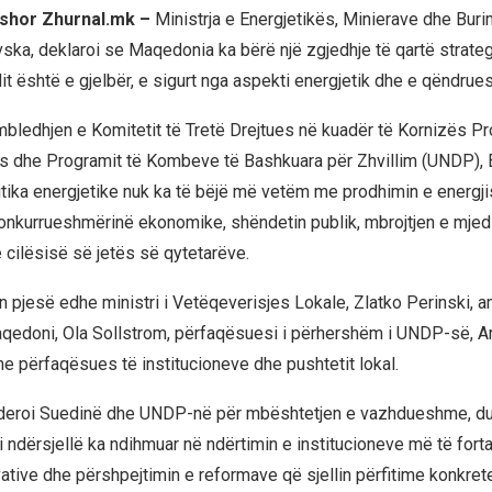
rshor Zhurnal.mk –
Ministrja e Energjetikës, Minierave dhe Bur
ska, deklaroi se Maqedonia ka bërë një zgjedhje të qartë strateg
it është e gjelbër, e sigurt nga aspekti energjetik dhe e qëndrue
mbledhjen e Komitetit të Tretë Drejtues në kuadër të Kornizës P
-s dhe Programit të Kombeve të Bashkuara për Zhvillim (UNDP),
itika energjetike nuk ka të bëjë më vetëm me prodhimin e energjis
nkurrueshmërinë ekonomike, shëndetin publik, mbrojtjen e mjedi
 cilësisë së jetës së qytetarëve.
 pjesë edhe ministri i Vetëqeverisjes Lokale, Zlatko Perinski, a
qedoni, Ola Sollstrom, përfaqësuesi i përhershëm i UNDP-së, 
he përfaqësues të institucioneve dhe pushtetit lokal.
ënderoi Suedinë dhe UNDP-në për mbështetjen e vazhdueshme, d
 i ndërsjellë ka ndihmuar në ndërtimin e institucioneve më të forta
ative dhe përshpejtimin e reformave që sjellin përfitime konkrete