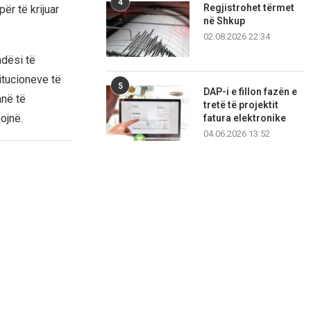
4
Regjistrohet tërmet
r të krijuar
në Shkup
02.08.2026 22:34
dësi të
itucioneve të
5
DAP-i e fillon fazën e
anë të
tretë të projektit
ojnë.
fatura elektronike
04.06.2026 13:52