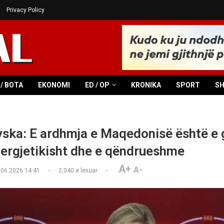
Privacy Policy
/ BOTA
EKONOMI
ED / OP
KRONIKA
SPORT
S
ska: E ardhmja e Maqedonisë është e g
nergjetikisht dhe e qëndrueshme
A+
A-
.06.2026 14:41
2,040
e lexuar