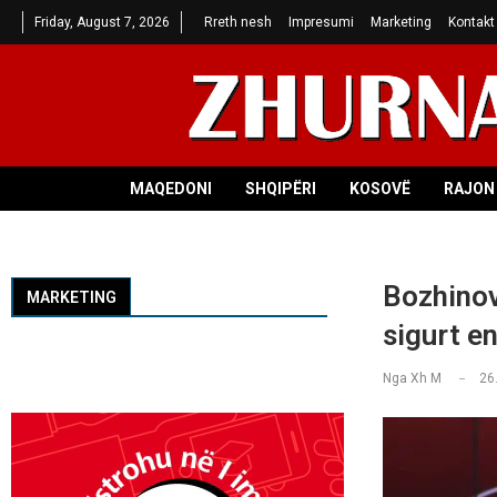
Friday, August 7, 2026
Rreth nesh
Impresumi
Marketing
Kontakt
MAQEDONI
SHQIPËRI
KOSOVË
RAJON 
Bozhinov
MARKETING
sigurt e
Nga
Xh M
26