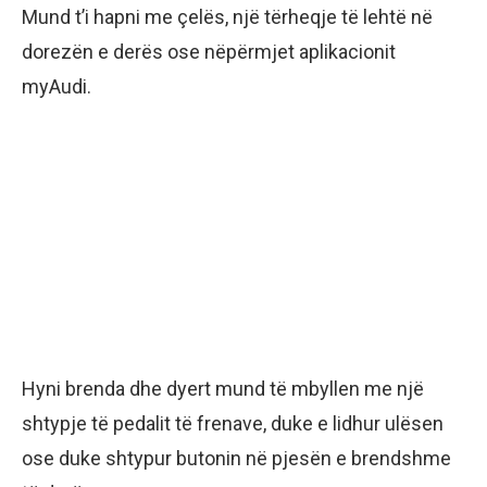
Mund t’i hapni me çelës, një tërheqje të lehtë në
dorezën e derës ose nëpërmjet aplikacionit
myAudi.
Hyni brenda dhe dyert mund të mbyllen me një
shtypje të pedalit të frenave, duke e lidhur ulësen
ose duke shtypur butonin në pjesën e brendshme