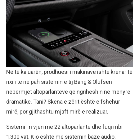
Në të kaluarën, prodhuesi i makinave ishte krenar të
nxirrte në pah sistemin e tij Bang & Olufsen
nëpërmjet altoparlantëve që ngriheshin në mënyrë
dramatike. Tani? Skena e zërit është e fshehur
mirë, por gjithashtu mjaft mirë e realizuar.
Sistemi i ri vjen me 22 altoparlantë dhe fuqi mbi
1,300 vat. Kjo është me sistemin bazë audio.