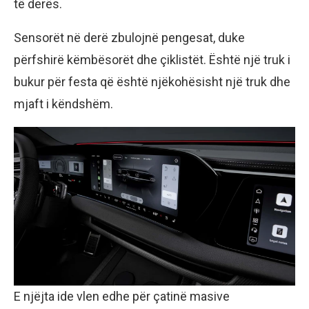
të derës.
Sensorët në derë zbulojnë pengesat, duke
përfshirë këmbësorët dhe çiklistët. Është një truk i
bukur për festa që është njëkohësisht një truk dhe
mjaft i këndshëm.
E njëjta ide vlen edhe për çatinë masive