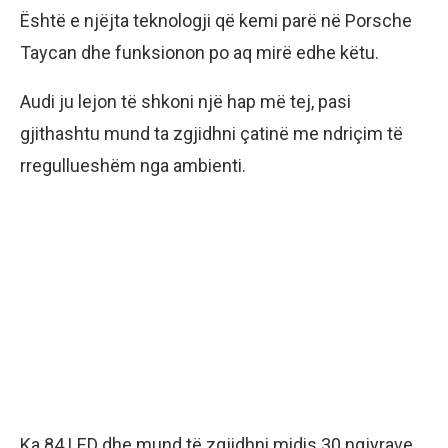
Është e njëjta teknologji që kemi parë në Porsche
Taycan dhe funksionon po aq mirë edhe këtu.
Audi ju lejon të shkoni një hap më tej, pasi
gjithashtu mund ta zgjidhni çatinë me ndriçim të
rregullueshëm nga ambienti.
Ka 84 LED dhe mund të zgjidhni midis 30 ngjyrave