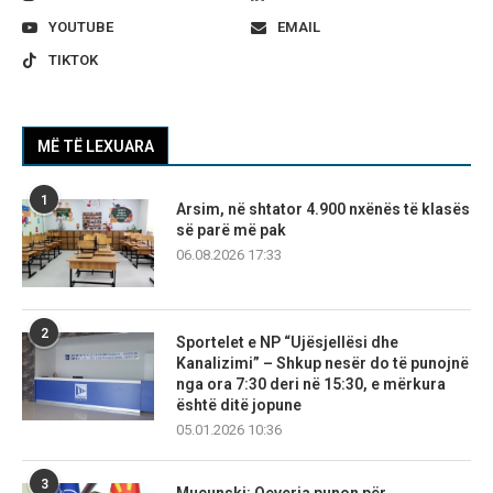
YOUTUBE
EMAIL
TIKTOK
MË TË LEXUARA
1
Arsim, në shtator 4.900 nxënës të klasës
së parë më pak
06.08.2026 17:33
2
Sportelet e NP “Ujësjellësi dhe
Kanalizimi” – Shkup nesër do të punojnë
nga ora 7:30 deri në 15:30, e mërkura
është ditë jopune
05.01.2026 10:36
3
Mucunski: Qeveria punon për