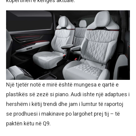
kopertinën e këngës aktuale.
Një tjetër notë e mirë është mungesa e qartë e
plastikës së zezë si piano. Audi ishte një adaptues i
hershëm i këtij trendi dhe jam i lumtur të raportoj
se prodhuesi i makinave po largohet prej tij – të
paktën këtu në Q9.