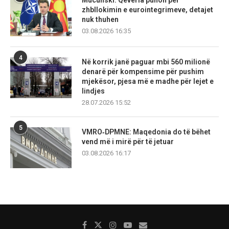
zhbllokimin e eurointegrimeve, detajet
nuk thuhen
03.08.2026 16:35
4
Në korrik janë paguar mbi 560 milionë
denarë për kompensime për pushim
mjekësor, pjesa më e madhe për lejet e
lindjes
28.07.2026 15:52
5
VMRO‑DPMNE: Maqedonia do të bëhet
vend më i mirë për të jetuar
03.08.2026 16:17