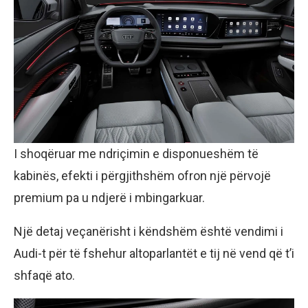
I shoqëruar me ndriçimin e disponueshëm të
kabinës, efekti i përgjithshëm ofron një përvojë
premium pa u ndjerë i mbingarkuar.
Një detaj veçanërisht i këndshëm është vendimi i
Audi-t për të fshehur altoparlantët e tij në vend që t’i
shfaqë ato.