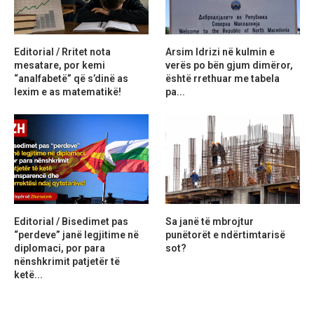
Editorial / Rritet nota
Arsim Idrizi në kulmin e
mesatare, por kemi
verës po bën gjum dimëror,
“analfabetë” që s’dinë as
është rrethuar me tabela
lexim e as matematikë!
pa...
Editorial / Bisedimet pas
Sa janë të mbrojtur
“perdeve” janë legjitime në
punëtorët e ndërtimtarisë
diplomaci, por para
sot?
nënshkrimit patjetër të
ketë...