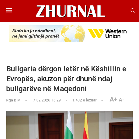
Bullgaria dërgon letër në Këshillin e
Evropës, akuzon për dhunë ndaj
bullgarëve në Maqedoni
A+
A-
Nga
B.M
17.02.2026 16:29
1,402
e lexuar