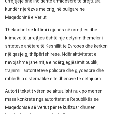
urrejtjeje dhe incidente armiqësore të drejtuara
kundër njerëzve me origjinë bullgare në
Maqedoninë e Veriut.
Theksohet se luftimi i gjuhës së urrejtjes dhe
krimeve të urrejtjes është një detyrim themelor i
shteteve anëtare të Këshillit të Evropës dhe kërkon
një qasje gjithëpërfshirëse. Ndër aktivitetet e
nevojshme janë rritja e ndërgjegjësimit publik,
trajnimi i autoriteteve policore dhe gjyqësore dhe
mbledhja sistematike e të dhënave të detajuara.
Autori i tekstit vëren se aktualisht nuk po merren
masa konkrete nga autoritetet e Republikës së
Maqedonisë së Veriut për të kufizuar dhunën