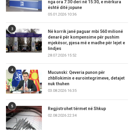
nga ora 7:30 deri në 15:30, e mërkura
është ditë jopune
05.01.2026 10:36
3
Në korrik janë paguar mbi 560 milionë
denarë për kompensime për pushim
mjekësor, pjesa më e madhe për lejet e
lindjes
28.07.2026 15:52
4
Mucunski: Qeveria punon për
zhbllokimin e eurointegrimeve, detajet
nuk thuhen
03.08.2026 16:35
5
Regjistrohet tërmet në Shkup
02.08.2026 22:34