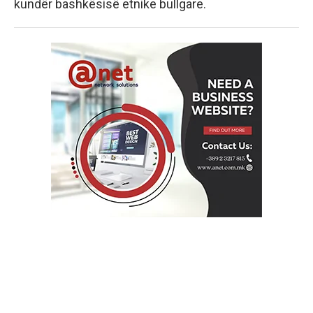
kundër bashkësisë etnike bullgare.