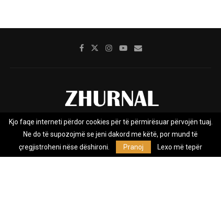
Kjo faqe interneti përdor cookies për të përmirësuar përvojën tuaj.
Rreth nesh
Impresumi
Marketing
Kontakt
Ne do të supozojmë se jeni dakord me këtë, por mund të
Privacy Policy
çregjistroheni nëse dëshironi.
Pranoj
Lexo më tepër
Zhurnal.mk është Agjenci e Lajmeve e pavarur, e themeluar në vitin
2009, që e mbulon Maqedoninë, Kosovën, Shqipërinë edhe lajmet
nga bota.
@2026 - All Right Reserved. Designed and Developed by
Anet.Com.Mk