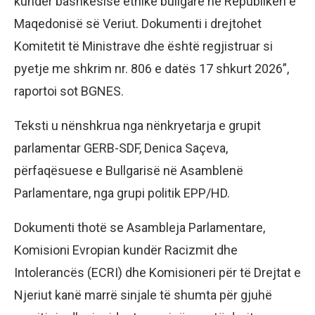
kundër bashkësisë etnike bullgare në Republikën e
Maqedonisë së Veriut. Dokumenti i drejtohet
Komitetit të Ministrave dhe është regjistruar si
pyetje me shkrim nr. 806 e datës 17 shkurt 2026”,
raportoi sot BGNES.
Teksti u nënshkrua nga nënkryetarja e grupit
parlamentar GERB-SDF, Denica Saçeva,
përfaqësuese e Bullgarisë në Asamblenë
Parlamentare, nga grupi politik EPP/HD.
Dokumenti thotë se Asambleja Parlamentare,
Komisioni Evropian kundër Racizmit dhe
Intolerancës (ECRI) dhe Komisioneri për të Drejtat e
Njeriut kanë marrë sinjale të shumta për gjuhë