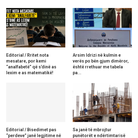
Editorial / Rritet nota
Arsim Idrizi në kulmin e
mesatare, por kemi
verës po bën gjum dimëror,
“analfabetë” që s’dinë as
është rrethuar me tabela
lexim e as matematikë!
pa...
Editorial / Bisedimet pas
Sa janë të mbrojtur
“perdeve” janë legjitime në
punëtorët e ndërtimtarisë