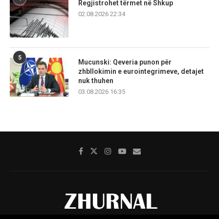
Regjistrohet tërmet në Shkup
02.08.2026 22:34
5
Mucunski: Qeveria punon për
zhbllokimin e eurointegrimeve, detajet
nuk thuhen
03.08.2026 16:35