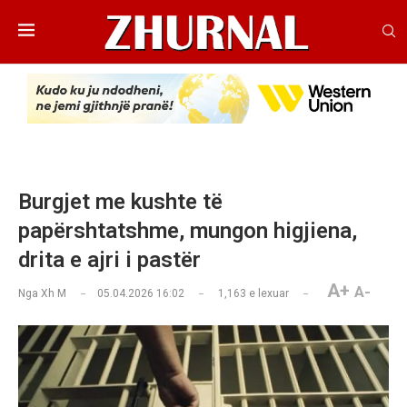
Burgjet me kushte të
papërshtatshme, mungon higjiena,
drita e ajri i pastër
A+
A-
Nga
Xh M
05.04.2026 16:02
1,163
e lexuar