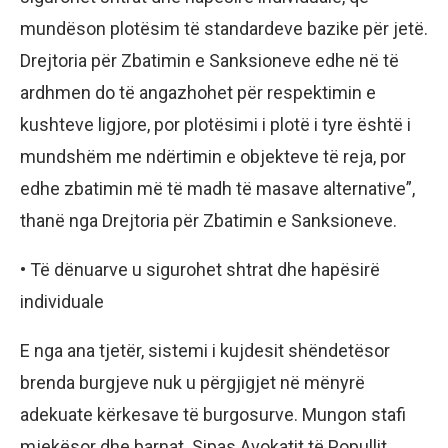
mundëson plotësim të standardeve bazike për jetë.
Drejtoria për Zbatimin e Sanksioneve edhe në të
ardhmen do të angazhohet për respektimin e
kushteve ligjore, por plotësimi i plotë i tyre është i
mundshëm me ndërtimin e objekteve të reja, por
edhe zbatimin më të madh të masave alternative”,
thanë nga Drejtoria për Zbatimin e Sanksioneve.
• Të dënuarve u sigurohet shtrat dhe hapësirë
individuale
E nga ana tjetër, sistemi i kujdesit shëndetësor
brenda burgjeve nuk u përgjigjet në mënyrë
adekuate kërkesave të burgosurve. Mungon stafi
mjekësor dhe barnat. Sipas Avokatit të Popullit,