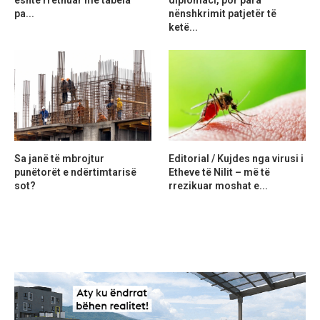
pa...
nënshkrimit patjetër të
ketë...
Sa janë të mbrojtur
Editorial / Kujdes nga virusi i
punëtorët e ndërtimtarisë
Etheve të Nilit – më të
sot?
rrezikuar moshat e...