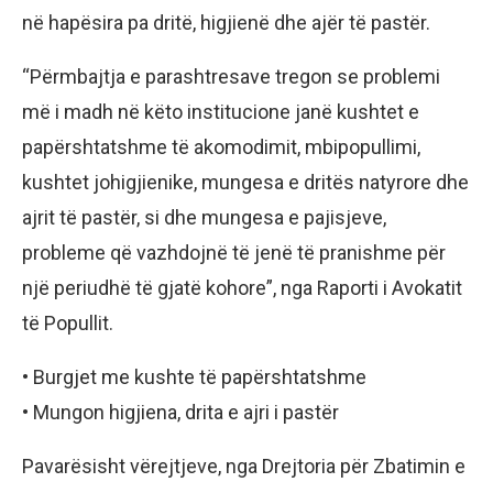
në hapësira pa dritë, higjienë dhe ajër të pastër.
“Përmbajtja e parashtresave tregon se problemi
më i madh në këto institucione janë kushtet e
papërshtatshme të akomodimit, mbipopullimi,
kushtet johigjienike, mungesa e dritës natyrore dhe
ajrit të pastër, si dhe mungesa e pajisjeve,
probleme që vazhdojnë të jenë të pranishme për
një periudhë të gjatë kohore”, nga Raporti i Avokatit
të Popullit.
• Burgjet me kushte të papërshtatshme
• Mungon higjiena, drita e ajri i pastër
Pavarësisht vërejtjeve, nga Drejtoria për Zbatimin e