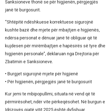
Sanksioneve thonë se për higjienën, përgjegjës
janë të burgosurit.
“Shtëpitë ndëshkuese korrektuese sigurojnë
kushte bazë dhe mjete për mbajtjen e higjienës,
ndërsa personat e dënuar janë të obliguar që të
kujdesen për mirëmbajtjen e hapësirës së tyre dhe
higjienën personale”, deklaruan nga Drejtoria për
Zbatimin e Sanksioneve.
• Burgjet sigurojnë mjete për higjienë
• Për higjienën, përgjegjës janë të burgosurit
Kur jemi te mbipopullimi, situata në vend që të
përmirësohet, ndër vite përkeqësohet. Në burgun e
Idrizovës gjatë vitit 2025 është dyfishuar