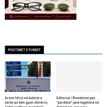
POSTIMET E FUNDIT
Arsim Idrizi në kulmin e
Editorial / Bisedimet pas
verës po bën gjum dimëror,
“perdeve” janë legjitime në
është rrethuar me tabela
diplomaci, por para