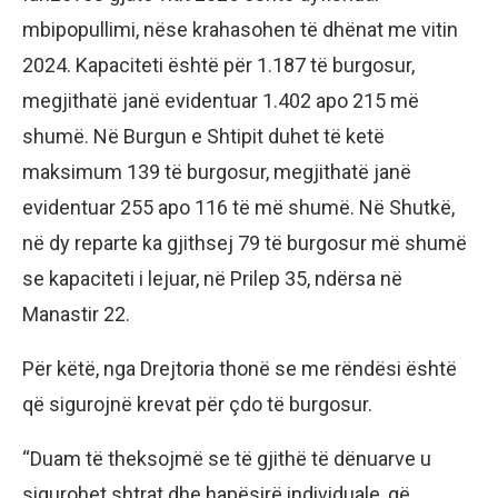
mbipopullimi, nëse krahasohen të dhënat me vitin
2024. Kapaciteti është për 1.187 të burgosur,
megjithatë janë evidentuar 1.402 apo 215 më
shumë. Në Burgun e Shtipit duhet të ketë
maksimum 139 të burgosur, megjithatë janë
evidentuar 255 apo 116 të më shumë. Në Shutkë,
në dy reparte ka gjithsej 79 të burgosur më shumë
se kapaciteti i lejuar, në Prilep 35, ndërsa në
Manastir 22.
Për këtë, nga Drejtoria thonë se me rëndësi është
që sigurojnë krevat për çdo të burgosur.
“Duam të theksojmë se të gjithë të dënuarve u
sigurohet shtrat dhe hapësirë individuale, që