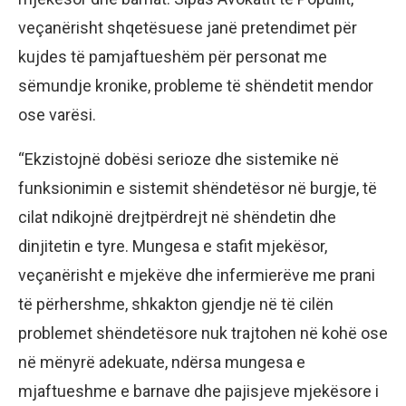
veçanërisht shqetësuese janë pretendimet për
kujdes të pamjaftueshëm për personat me
sëmundje kronike, probleme të shëndetit mendor
ose varësi.
“Ekzistojnë dobësi serioze dhe sistemike në
funksionimin e sistemit shëndetësor në burgje, të
cilat ndikojnë drejtpërdrejt në shëndetin dhe
dinjitetin e tyre. Mungesa e stafit mjekësor,
veçanërisht e mjekëve dhe infermierëve me prani
të përhershme, shkakton gjendje në të cilën
problemet shëndetësore nuk trajtohen në kohë ose
në mënyrë adekuate, ndërsa mungesa e
mjaftueshme e barnave dhe pajisjeve mjekësore i