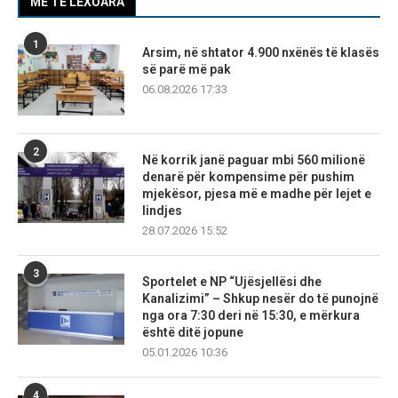
MË TË LEXUARA
1
Arsim, në shtator 4.900 nxënës të klasës
së parë më pak
06.08.2026 17:33
2
Në korrik janë paguar mbi 560 milionë
denarë për kompensime për pushim
mjekësor, pjesa më e madhe për lejet e
lindjes
28.07.2026 15:52
3
Sportelet e NP “Ujësjellësi dhe
Kanalizimi” – Shkup nesër do të punojnë
nga ora 7:30 deri në 15:30, e mërkura
është ditë jopune
05.01.2026 10:36
4