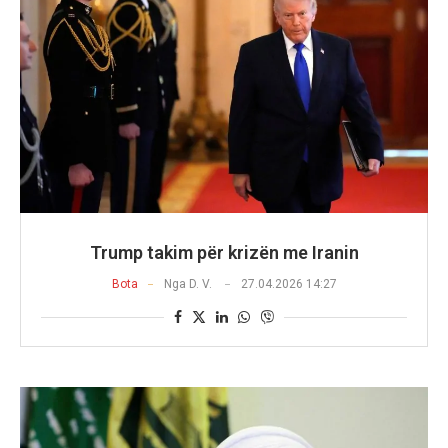
Trump takim për krizën me Iranin
Bota
Nga
D. V.
27.04.2026 14:27