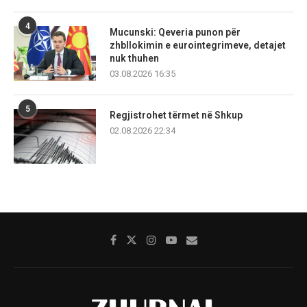
4
Mucunski: Qeveria punon për
zhbllokimin e eurointegrimeve, detajet
nuk thuhen
03.08.2026 16:35
5
Regjistrohet tërmet në Shkup
02.08.2026 22:34