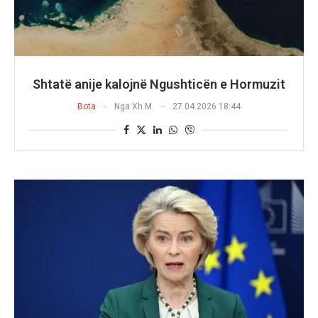
Shtatë anije kalojnë Ngushticën e Hormuzit
Bota
Nga
Xh M
27.04.2026 18:44