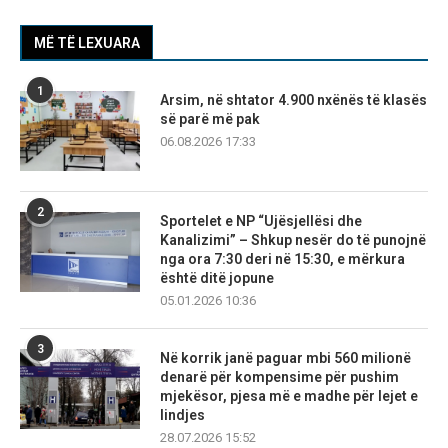
MË TË LEXUARA
1
Arsim, në shtator 4.900 nxënës të klasës
së parë më pak
06.08.2026 17:33
2
Sportelet e NP “Ujësjellësi dhe
Kanalizimi” – Shkup nesër do të punojnë
nga ora 7:30 deri në 15:30, e mërkura
është ditë jopune
05.01.2026 10:36
3
Në korrik janë paguar mbi 560 milionë
denarë për kompensime për pushim
mjekësor, pjesa më e madhe për lejet e
lindjes
28.07.2026 15:52