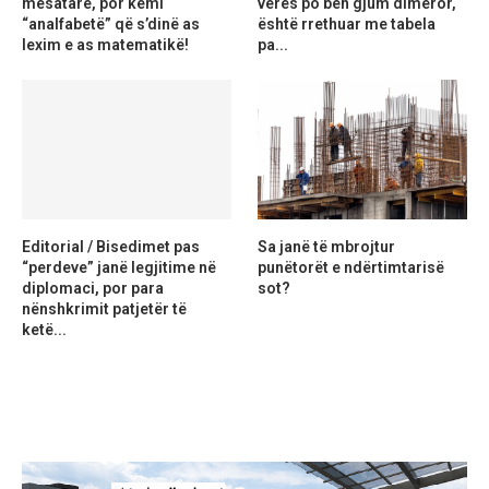
mesatare, por kemi
verës po bën gjum dimëror,
“analfabetë” që s’dinë as
është rrethuar me tabela
lexim e as matematikë!
pa...
Editorial / Bisedimet pas
Sa janë të mbrojtur
“perdeve” janë legjitime në
punëtorët e ndërtimtarisë
diplomaci, por para
sot?
nënshkrimit patjetër të
ketë...