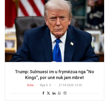
Trump: Sulmuesi im u frymëzua nga ”No
Kings”, por unë nuk jam mbret
Bota
Nga
D. V.
27.04.2026 13:20