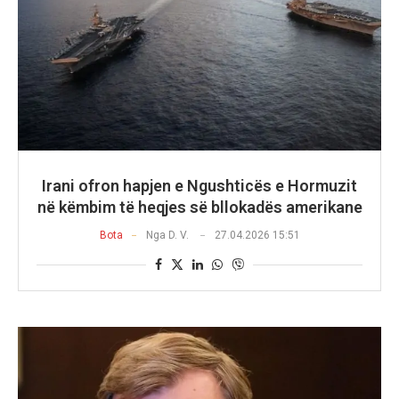
Irani ofron hapjen e Ngushticës e Hormuzit
në këmbim të heqjes së bllokadës amerikane
Bota
Nga
D. V.
27.04.2026 15:51