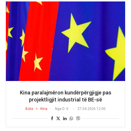
Kina paralajmëron kundërpërgjigje pas
projektligjit industrial të BE-së
Bota
Kina
Nga
D. V.
27.04.2026 12:00