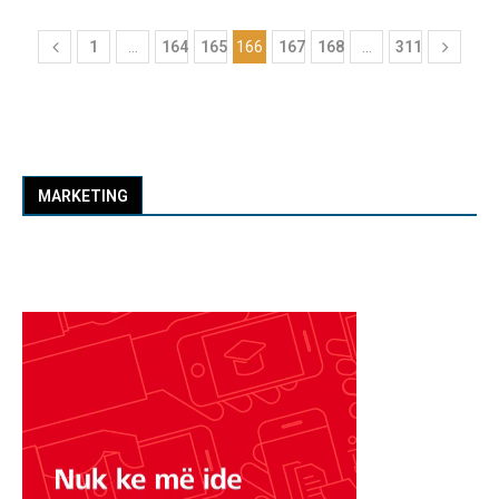
1
…
164
165
166
167
168
…
311
MARKETING