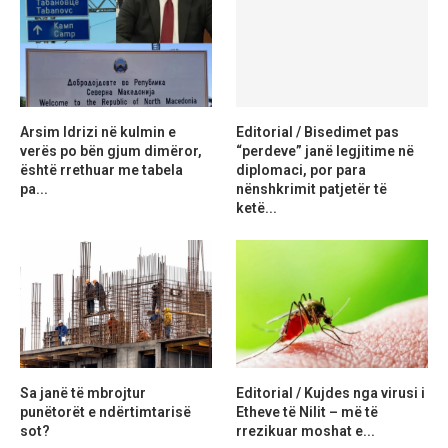
Arsim Idrizi në kulmin e
Editorial / Bisedimet pas
verës po bën gjum dimëror,
“perdeve” janë legjitime në
është rrethuar me tabela
diplomaci, por para
pa...
nënshkrimit patjetër të
ketë...
Sa janë të mbrojtur
Editorial / Kujdes nga virusi i
punëtorët e ndërtimtarisë
Etheve të Nilit – më të
sot?
rrezikuar moshat e...