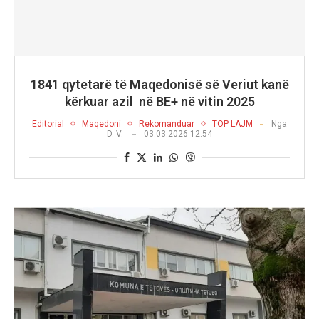
1841 qytetarë të Maqedonisë së Veriut kanë
kërkuar azil në BE+ në vitin 2025
Editorial
Maqedoni
Rekomanduar
TOP LAJM
Nga
D. V.
03.03.2026 12:54