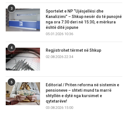
3
Sportelet e NP “Ujësjellësi dhe
Kanalizimi” – Shkup nesër do të punojnë
nga ora 7:30 deri në 15:30, e mërkura
është ditë jopune
05.01.2026 10:36
4
Regjistrohet tërmet në Shkup
02.08.2026 22:34
5
Editorial / Priten reforma në sistemin e
pensioneve – shteti mund ta marrë
shtyllën e dytë nga kursimet e
qytetarëve!
03.08.2026 15:00