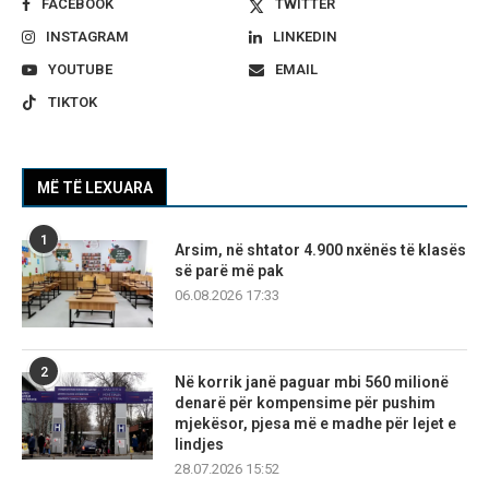
FACEBOOK
TWITTER
INSTAGRAM
LINKEDIN
YOUTUBE
EMAIL
TIKTOK
MË TË LEXUARA
1
Arsim, në shtator 4.900 nxënës të klasës
së parë më pak
06.08.2026 17:33
2
Në korrik janë paguar mbi 560 milionë
denarë për kompensime për pushim
mjekësor, pjesa më e madhe për lejet e
lindjes
28.07.2026 15:52