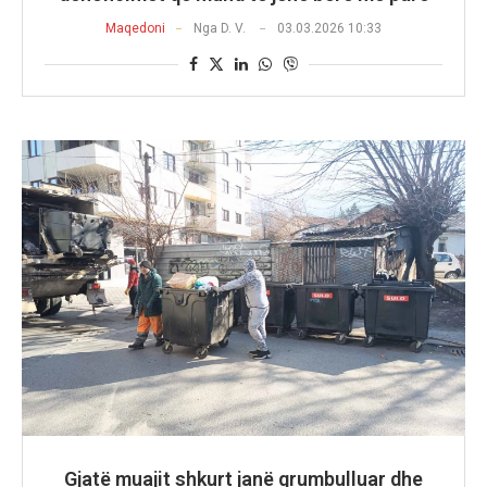
Maqedoni
Nga
D. V.
03.03.2026 10:33
Gjatë muajit shkurt janë grumbulluar dhe