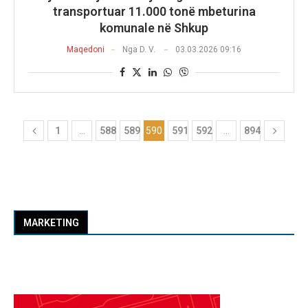
transportuar 11.000 tonë mbeturina
komunale në Shkup
Maqedoni
Nga
D. V.
03.03.2026 09:16
1
…
588
589
590
591
592
…
894
MARKETING