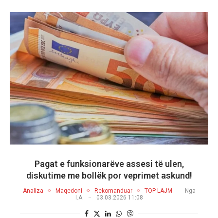
Pagat e funksionarëve assesi të ulen,
diskutime me bollëk por veprimet askund!
Analiza
Maqedoni
Rekomanduar
TOP LAJM
Nga
I.A
03.03.2026 11:08