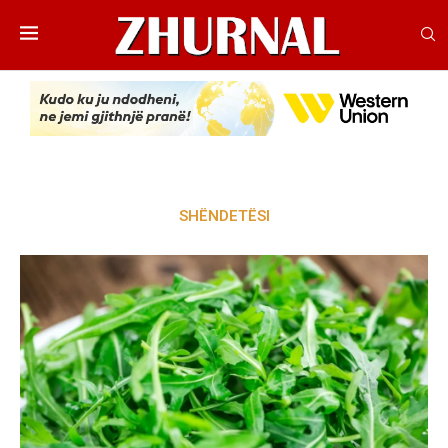
SHËNDETËSI