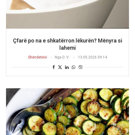
Çfarë po na e shkatërron lëkurën? Mënyra si
lahemi
Shëndetësi
Nga
D. V.
13.05.2026 09:14