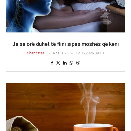
Ja sa orë duhet të flini sipas moshës që keni
Shëndetësi
Nga
D. V.
12.05.2026 09:13