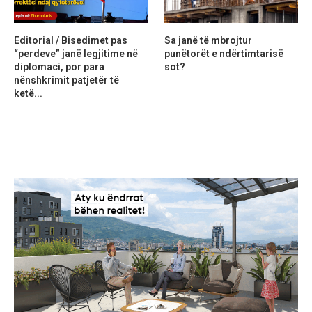
Editorial / Bisedimet pas
Sa janë të mbrojtur
“perdeve” janë legjitime në
punëtorët e ndërtimtarisë
diplomaci, por para
sot?
nënshkrimit patjetër të
ketë...