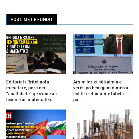
POSTIMET E FUNDIT
Editorial / Rritet nota
Arsim Idrizi në kulmin e
mesatare, por kemi
verës po bën gjum dimëror,
“analfabetë” që s’dinë as
është rrethuar me tabela
lexim e as matematikë!
pa...