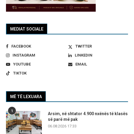
MEDIAT SOCIALE
FACEBOOK
TWITTER
INSTAGRAM
LINKEDIN
YOUTUBE
EMAIL
TIKTOK
MË TË LEXUARA
1
Arsim, në shtator 4.900 nxënës të klasës
së parë më pak
06.08.2026 17:33