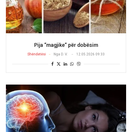
Pija “magjike” për dobësim
Shëndetësi
Nga
D. V.
12.05.2026 09:33