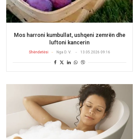
Mos harroni kumbullat, ushqeni zemrën dhe
luftoni kancerin
Shëndetësi
Nga
D. V.
13.05.2026 09:16