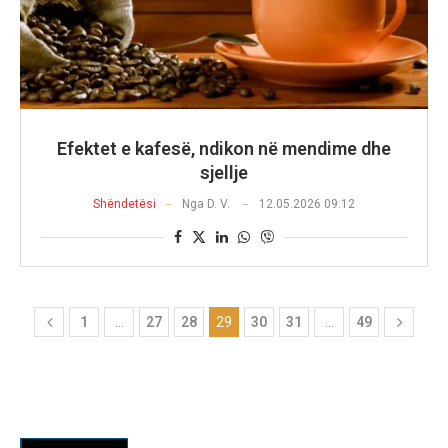
Efektet e kafesë, ndikon në mendime dhe
sjellje
Shëndetësi
Nga
D. V.
12.05.2026 09:12
1
…
27
28
29
30
31
…
49