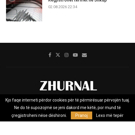
02.08.2026 22:34
Kjo faqe interneti përdor cookies për të përmirësuar përvojën tuaj.
Rreth nesh
Impresumi
Marketing
Kontakt
Ne do të supozojmë se jeni dakord me këtë, por mund të
Privacy Policy
çregjistroheni nëse dëshironi.
Pranoj
Lexo më tepër
Zhurnal.mk është Agjenci e Lajmeve e pavarur, e themeluar në vitin
2009, që e mbulon Maqedoninë, Kosovën, Shqipërinë edhe lajmet
nga bota.