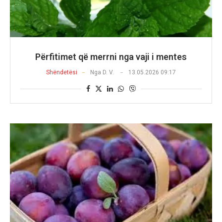
Përfitimet që merrni nga vaji i mentes
Shëndetësi
Nga
D. V.
13.05.2026 09:17