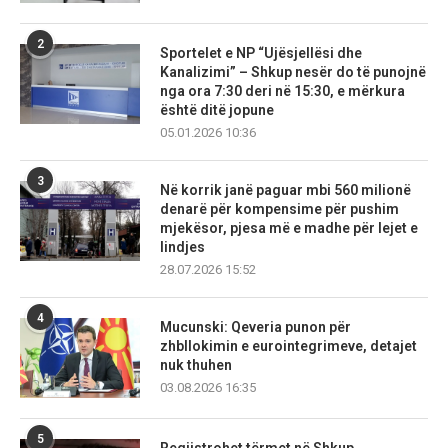
2
Sportelet e NP “Ujësjellësi dhe
Kanalizimi” – Shkup nesër do të punojnë
nga ora 7:30 deri në 15:30, e mërkura
është ditë jopune
05.01.2026 10:36
3
Në korrik janë paguar mbi 560 milionë
denarë për kompensime për pushim
mjekësor, pjesa më e madhe për lejet e
lindjes
28.07.2026 15:52
4
Mucunski: Qeveria punon për
zhbllokimin e eurointegrimeve, detajet
nuk thuhen
03.08.2026 16:35
5
Regjistrohet tërmet në Shkup