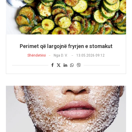
Perimet që largojnë fryrjen e stomakut
Shëndetësi
Nga
D. V.
13.05.2026 09:12