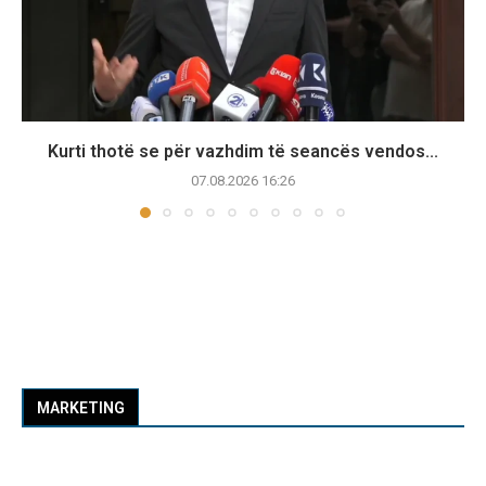
Kurti thotë se për vazhdim të seancës vendos...
07.08.2026 16:26
MARKETING