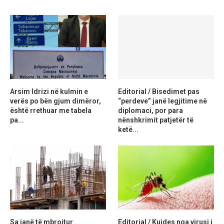
Arsim Idrizi në kulmin e
Editorial / Bisedimet pas
verës po bën gjum dimëror,
“perdeve” janë legjitime në
është rrethuar me tabela
diplomaci, por para
pa...
nënshkrimit patjetër të
ketë...
Sa janë të mbrojtur
Editorial / Kujdes nga virusi i