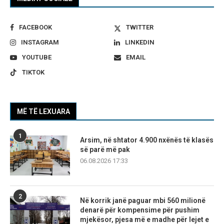
FACEBOOK
TWITTER
INSTAGRAM
LINKEDIN
YOUTUBE
EMAIL
TIKTOK
MË TË LEXUARA
1
Arsim, në shtator 4.900 nxënës të klasës
së parë më pak
06.08.2026 17:33
2
Në korrik janë paguar mbi 560 milionë
denarë për kompensime për pushim
mjekësor, pjesa më e madhe për lejet e