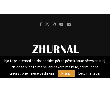
Kjo faqe interneti përdor cookies për të përmirësuar përvojën tuaj.
Rreth nesh
Impresumi
Marketing
Kontakt
Ne do të supozojmë se jeni dakord me këtë, por mund të
Privacy Policy
çregjistroheni nëse dëshironi.
Pranoj
Lexo më tepër
Zhurnal.mk është Agjenci e Lajmeve e pavarur, e themeluar në vitin
2009, që e mbulon Maqedoninë, Kosovën, Shqipërinë edhe lajmet
nga bota.
@2026 - All Right Reserved. Designed and Developed by
Anet.Com.Mk