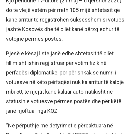
Kjo periudhë 17-ditore (21 maj – 6 qershor 2026)
do të vlejë vetëm për rreth 105 mijë shtetasit që
kanë arritur të regjistrohen suksesshëm si votues
jashtë Kosovës dhe të cilët kanë përzgjedhur të
votojnë përmes postës.
Pjesë e kësaj liste janë edhe shtetasit të cilët
fillimisht ishin regjistruar për votim fizik në
përfaqësi diplomatike, por për shkak se numri i
votuesve në këto përfaqësi nuk ka arritur të kalojë
mbi 50, të njëjtit kanë kaluar automatikisht në
statusin e votuesve përmes postës dhe për këtë
janë njoftuar nga KQZ.
“Në përputhje me detyrimet e përcaktuara në