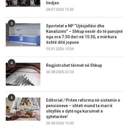
lindjes
28.07.2026 15:52
3
Sportelet e NP “Ujësjellësi dhe
Kanalizimi” – Shkup nesër do të punojnë
nga ora 7:30 deri në 15:30, e mërkura
është ditë jopune
05.01.2026 10:36
4
Regjistrohet tërmet në Shkup
02.08.2026 22:34
5
Editorial / Priten reforma në sistemin e
pensioneve – shteti mund ta marrë
shtyllën e dytë nga kursimet e
qytetarëve!
03.08.2026 15:00