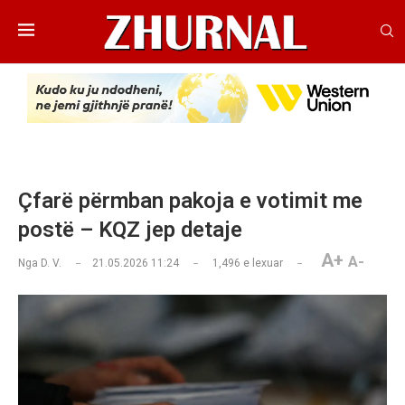
Çfarë përmban pakoja e votimit me
postë – KQZ jep detaje
A+
A-
Nga
D. V.
21.05.2026 11:24
1,496
e lexuar