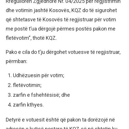
Rregulloren Zgjedhore Nr. 04/2025 për regjistrimin
dhe votimin jashtë Kosovës, KQZ do të sigurohet
që shtetasve të Kosovës të regjistruar për votim
me postë t’ua dërgojë përmes postës pakon me
fletëvotim”, thotë KQZ.
Pako e cila do t’ju dërgohet votuesve të regjistruar,
përmban:
Udhëzuesin për votim;
fletëvotimin;
zarfin e fshehtësisë; dhe
zarfin kthyes.
Detyrë e votuesit është që pakon ta dorëzojë në
adresën e kutisë postare të KQZ-së në shtetin ku