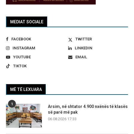
MEDIAT SOCIALE
FACEBOOK
TWITTER
INSTAGRAM
LINKEDIN
YOUTUBE
EMAIL
TIKTOK
MË TË LEXUARA
1
Arsim, në shtator 4.900 nxënës të klasës
së parë më pak
06.08.2026 17:33