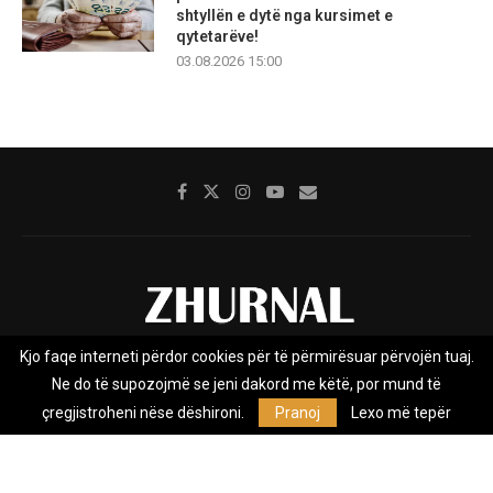
shtyllën e dytë nga kursimet e
qytetarëve!
03.08.2026 15:00
Kjo faqe interneti përdor cookies për të përmirësuar përvojën tuaj.
Rreth nesh
Impresumi
Marketing
Kontakt
Ne do të supozojmë se jeni dakord me këtë, por mund të
Privacy Policy
çregjistroheni nëse dëshironi.
Pranoj
Lexo më tepër
Zhurnal.mk është Agjenci e Lajmeve e pavarur, e themeluar në vitin
2009, që e mbulon Maqedoninë, Kosovën, Shqipërinë edhe lajmet
nga bota.