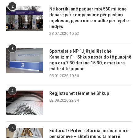
2
Në korrik janë paguar mbi 560 milionë
denarë për kompensime për pushim
mjekësor, pjesa më e madhe për lejet e
lindjes
28.07.2026 15:52
3
Sportelet e NP “Ujësjellësi dhe
Kanalizimi” – Shkup nesër do të punojnë
nga ora 7:30 deri në 15:30, e mërkura
është ditë jopune
05.01.2026 10:36
4
Regjistrohet tërmet në Shkup
02.08.2026 22:34
5
Editorial / Priten reforma në sistemin e
pensioneve – shteti mund ta marrë