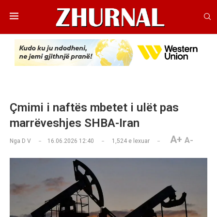
Çmimi i naftës mbetet i ulët pas
marrëveshjes SHBA-Iran
A+
A-
Nga
D V
16.06.2026 12:40
1,524
e lexuar