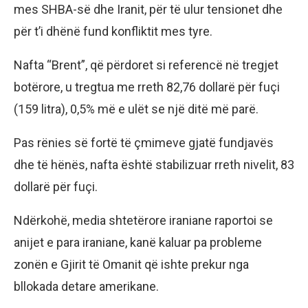
mes SHBA-së dhe Iranit, për të ulur tensionet dhe
për t’i dhënë fund konfliktit mes tyre.
Nafta “Brent”, që përdoret si referencë në tregjet
botërore, u tregtua me rreth 82,76 dollarë për fuçi
(159 litra), 0,5% më e ulët se një ditë më parë.
Pas rënies së fortë të çmimeve gjatë fundjavës
dhe të hënës, nafta është stabilizuar rreth nivelit, 83
dollarë për fuçi.
Ndërkohë, media shtetërore iraniane raportoi se
anijet e para iraniane, kanë kaluar pa probleme
zonën e Gjirit të Omanit që ishte prekur nga
bllokada detare amerikane.