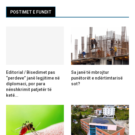
POSTIMET E FUNDIT
Editorial / Bisedimet pas
Sa janë të mbrojtur
“perdeve” janë legjitime në
punëtorët e ndërtimtarisë
diplomaci, por para
sot?
nënshkrimit patjetër të
ketë...