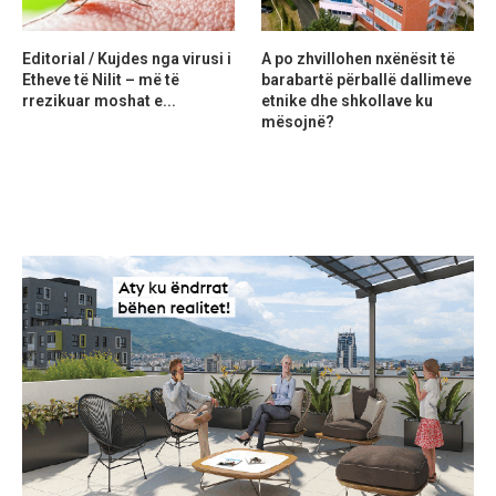
Editorial / Kujdes nga virusi i
A po zhvillohen nxënësit të
Etheve të Nilit – më të
barabartë përballë dallimeve
rrezikuar moshat e...
etnike dhe shkollave ku
mësojnë?