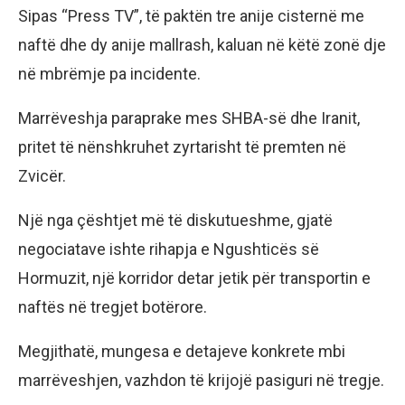
Sipas “Press TV”, të paktën tre anije cisternë me
naftë dhe dy anije mallrash, kaluan në këtë zonë dje
në mbrëmje pa incidente.
Marrëveshja paraprake mes SHBA-së dhe Iranit,
pritet të nënshkruhet zyrtarisht të premten në
Zvicër.
Një nga çështjet më të diskutueshme, gjatë
negociatave ishte rihapja e Ngushticës së
Hormuzit, një korridor detar jetik për transportin e
naftës në tregjet botërore.
Megjithatë, mungesa e detajeve konkrete mbi
marrëveshjen, vazhdon të krijojë pasiguri në tregje.