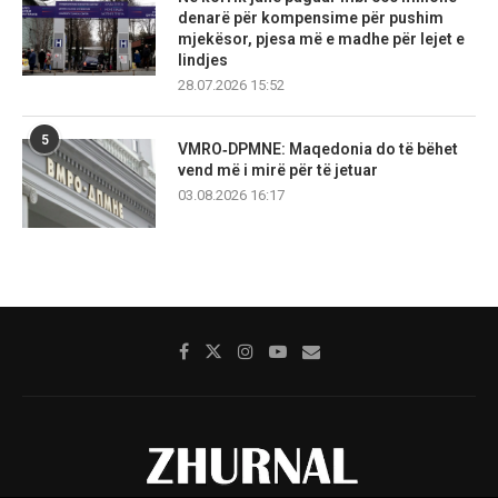
denarë për kompensime për pushim
mjekësor, pjesa më e madhe për lejet e
lindjes
28.07.2026 15:52
5
VMRO‑DPMNE: Maqedonia do të bëhet
vend më i mirë për të jetuar
03.08.2026 16:17