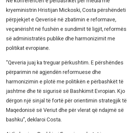
Në konferencën e përbashkët për media me
kryeministrin Hristijan Mickoski, Costa përshëndeti
përpjekjet e Qeverisë në zbatimin e reformave,
veçanërisht në fushën e sundimit të ligjit, reformës
së administratës publike dhe harmonizimit me
politikat evropiane.
“Qeveria juaj ka treguar përkushtim. E përshëndes
përparimin në agjendën reformuese dhe
harmonizimin e plotë me politikën e përbashkët të
jashtme dhe të sigurisë së Bashkimit Evropian. Kjo
dërgon një sinjal të fortë për orientimin strategjik të
Maqedonisë së Veriut dhe për vlerat që ndajmë së
bashku”, deklaroi Costa.