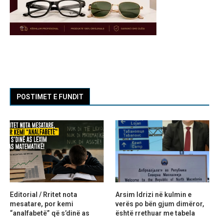
POSTIMET E FUNDIT
Editorial / Rritet nota
Arsim Idrizi në kulmin e
mesatare, por kemi
verës po bën gjum dimëror,
“analfabetë” që s’dinë as
është rrethuar me tabela