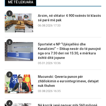
MË TË LEXUARA
1
Arsim, në shtator 4.900 nxënës të klasës
së parë më pak
06.08.2026 17:33
2
Sportelet e NP “Ujësjellësi dhe
Kanalizimi” – Shkup nesër do të punojnë
nga ora 7:30 deri në 15:30, e mërkura
është ditë jopune
05.01.2026 10:36
3
Mucunski: Qeveria punon për
zhbllokimin e eurointegrimeve, detajet
nuk thuhen
03.08.2026 16:35
4
Në korrik janë paguar mbi 560 milionë