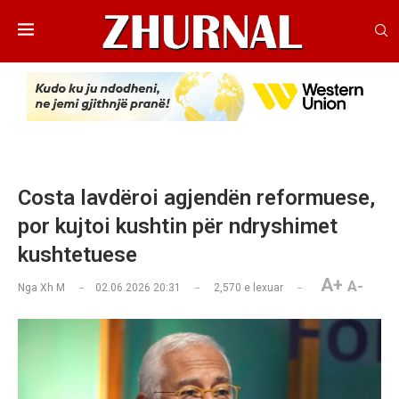
Costa lavdëroi agjendën reformuese,
por kujtoi kushtin për ndryshimet
kushtetuese
A+
A-
Nga
Xh M
02.06.2026 20:31
2,570
e lexuar