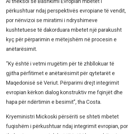
Ai theksoi se Bashkimi Evropian mbetet i
përkushtuar ndaj perspektivës evropiane të vendit,
por nënvizoi se miratimi i ndryshimeve
kushtetuese të dakorduara mbetet një parakusht
kyç për përparimin e mëtejshëm në procesin e
anëtarësimit.
“Ky është i vetmi rrugëtim për të zhbllokuar të
gjitha përfitimet e anëtarësimit për qytetarët e
Maqedonisë së Veriut. Përparimi drejt integrimit
evropian kërkon dialog konstruktiv me fqinjët dhe
hapa për ndërtimin e besimit”, tha Costa.
Kryeministri Mickoski përsëriti se shteti mbetet
fuqishëm i përkushtuar ndaj integrimit evropian, por