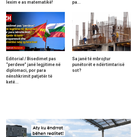
lexim e as matematikë!
pa...
Editorial / Bisedimet pas
Sa janë të mbrojtur
“perdeve” janë legjitime në
punëtorët e ndërtimtarisë
diplomaci, por para
sot?
nënshkrimit patjetër të
ketë...