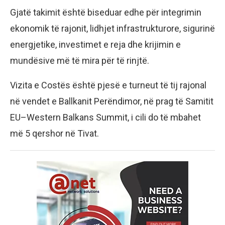
Gjatë takimit është biseduar edhe për integrimin
ekonomik të rajonit, lidhjet infrastrukturore, sigurinë
energjetike, investimet e reja dhe krijimin e
mundësive më të mira për të rinjtë.
Vizita e Costës është pjesë e turneut të tij rajonal
në vendet e Ballkanit Perëndimor, në prag të Samitit
EU–Western Balkans Summit, i cili do të mbahet
më 5 qershor në Tivat.