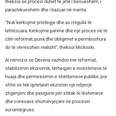
theksoi se procesi duhet të jetë i besueshëm, i
parashikueshëm dhe i bazuar në merita.
“Nuk kërkojmë privilegje dhe as rregulla të
lehtësuara. Kërkojmë parime dhe një proces në të
cilin reformat, puna dhe obligimet e përmbushura
do të vlerësohen realisht”, theksoi Mickoski.
Ai nënvizoi se Qeveria vazhdon me reformat,
stabilizimin ekonomik, tërheqjen e investimeve të
huaja dhe përmirësimin e shërbimeve publike, por
shtoi se tek qytetarët ekziston një ndjenjë
zhgënjimi dhe pasigurie për shkak të lëshimeve
dhe vonesave shumëvjeçare në procesin
eurointegrues.