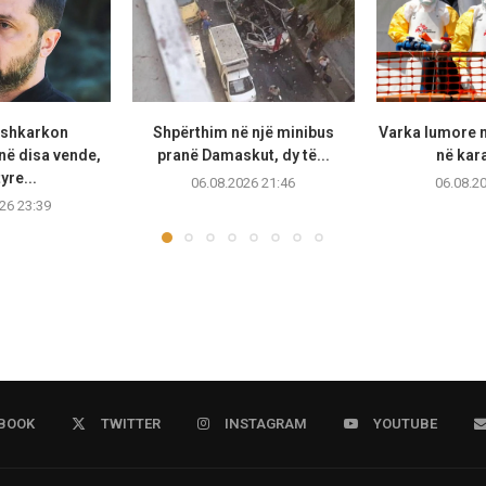
 shkarkon
Shpërthim në një minibus
Varka lumore 
ë disa vende,
pranë Damaskut, dy të...
në kara
yre...
06.08.2026 21:46
06.08.2
26 23:39
BOOK
TWITTER
INSTAGRAM
YOUTUBE