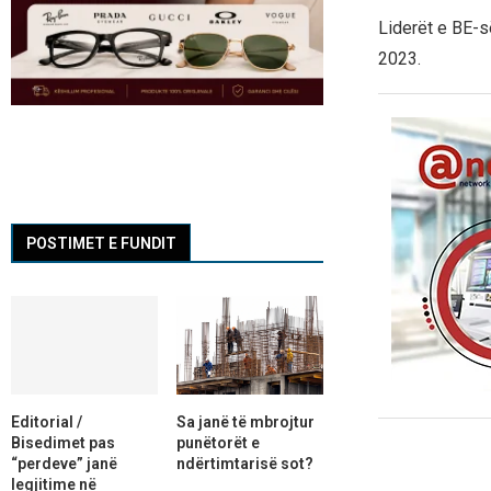
Liderët e BE-s
2023.
POSTIMET E FUNDIT
Editorial /
Sa janë të mbrojtur
Bisedimet pas
punëtorët e
“perdeve” janë
ndërtimtarisë sot?
legjitime në