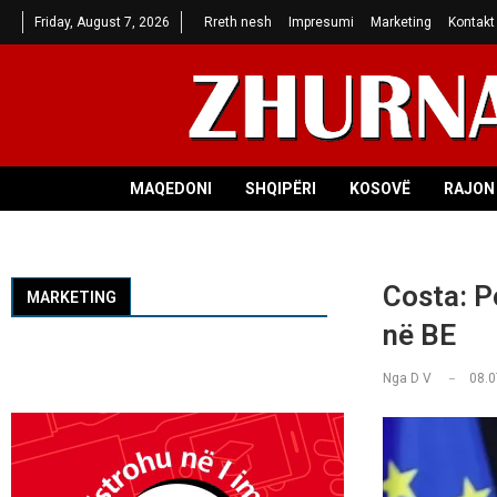
Friday, August 7, 2026
Rreth nesh
Impresumi
Marketing
Kontakt
MAQEDONI
SHQIPËRI
KOSOVË
RAJON 
Costa: P
MARKETING
në BE
Nga
D V
08.0