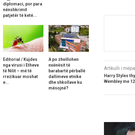
diplomaci, por para
nënshkrimit
patjetër të ketë...
Editorial / Kujdes
A po zhvillohen
nga virusi i Etheve
nxënësit të
Artikulli i më
të Nilit – më të
barabartë përballë
Harry Styles th
rrezikuar moshat
dallimeve etnike
Wembley me 12
e...
dhe shkollave ku
mësojnë?