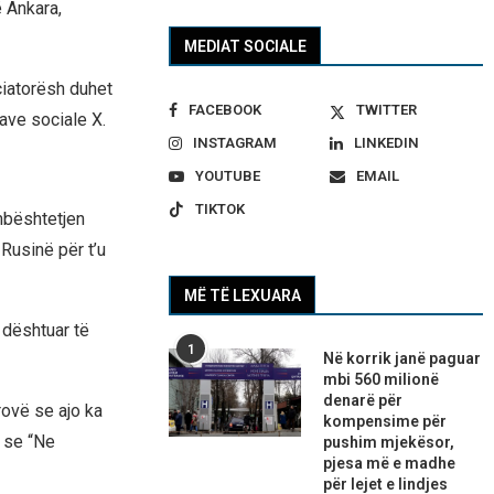
 Ankara,
MEDIAT SOCIALE
ciatorësh duhet
FACEBOOK
TWITTER
ave sociale X.
INSTAGRAM
LINKEDIN
YOUTUBE
EMAIL
TIKTOK
 mbështetjen
Rusinë për t’u
MË TË LEXUARA
 dështuar të
1
Në korrik janë paguar
mbi 560 milionë
denarë për
rovë se ajo ka
kompensime për
n se “Ne
pushim mjekësor,
pjesa më e madhe
për lejet e lindjes