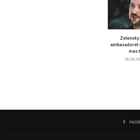
Zelensky
ambasadorët n
mes t
06.08.20
FACE