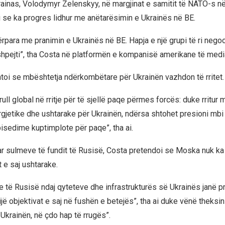
rainas, Volodymyr Zelenskyy, në margjinat e samitit të NATO-s në
 se ka progres lidhur me anëtarësimin e Ukrainës në BE.
rpara me pranimin e Ukrainës në BE. Hapja e një grupi të ri nego
hpejti”, tha Costa në platformën e kompanisë amerikane të medi
oi se mbështetja ndërkombëtare për Ukrainën vazhdon të rritet.
rull global në rritje për të sjellë paqe përmes forcës: duke rritur
rgjetike dhe ushtarake për Ukrainën, ndërsa shtohet presioni mbi 
isedime kuptimplote për paqe”, tha ai.
ar sulmeve të fundit të Rusisë, Costa pretendoi se Moska nuk ka
t e saj ushtarake.
je të Rusisë ndaj qyteteve dhe infrastrukturës së Ukrainës janë p
ijë objektivat e saj në fushën e betejës”, tha ai duke vënë theksi
krainën, në çdo hap të rrugës”.