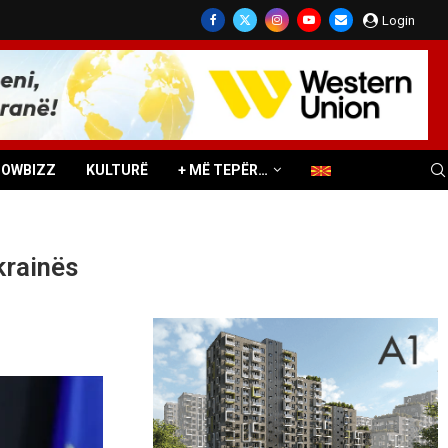
Login
HOWBIZZ
KULTURË
+ MË TEPËR…
krainës