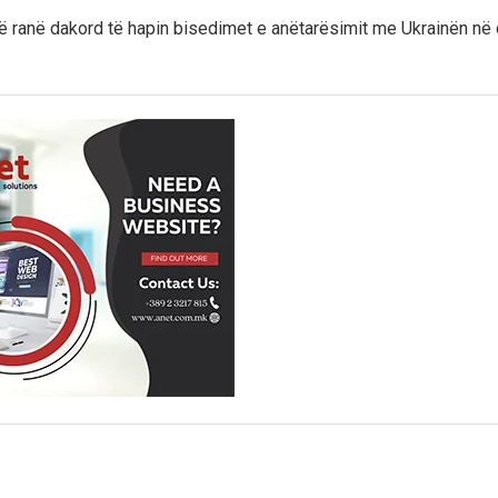
ë ranë dakord të hapin bisedimet e anëtarësimit me Ukrainën në dh