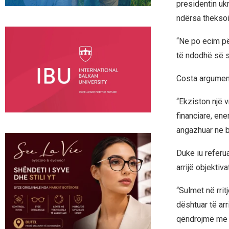
presidentin uk
ndërsa theksoi
“Ne po ecim pë
të ndodhë së s
Costa argument
“Ekziston një v
financiare, ene
angazhuar në b
Duke iu referu
arrijë objektiva
“Sulmet në rrit
dështuar të arr
qëndrojmë me U