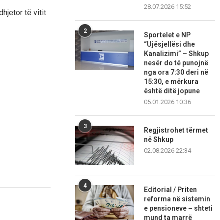
28.07.2026 15:52
jetor të vitit
2
Sportelet e NP
“Ujësjellësi dhe
Kanalizimi” – Shkup
nesër do të punojnë
nga ora 7:30 deri në
15:30, e mërkura
është ditë jopune
05.01.2026 10:36
3
Regjistrohet tërmet
në Shkup
02.08.2026 22:34
4
Editorial / Priten
reforma në sistemin
e pensioneve – shteti
mund ta marrë