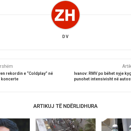
D V
parshëm
Arti
yen rekordin e “Coldplay” në
Ivanov: RMV po bëhet nyje kyç
 koncerte
punohet intensivisht në auto
ARTIKUJ TË NDËRLIDHURA