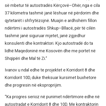
së mbetur të autostradës Kërçovë–Ohër, nga e cila
37 kilometra tashmë janë lëshuar në përdorim dhe
qytetarët i shfrytëzojnë. Muajin e ardhshëm fillon
ndërtimi i autostradës Shkup–Bllacë, për të cilën
tashmë janë siguruar mjetet, janë zgjedhur
konsulenti dhe kontraktori. Kjo autostradë do ta
lidhë Maqedoninë me Kosovën dhe me portet në
Shqipëri dhe Mal të Zi.”
Ivanov u ndal edhe te projektet e Korridorit 8 dhe
Korridorit 10D, duke theksuar kursimet buxhetore
dhe progresin në eksproprijim.
“Ka progres serioz në punimet ndërtimore edhe në
autostradat e Korridorit 8 dhe 10D. Me kontraktorin