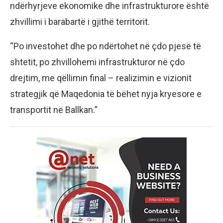
ndërhyrjeve ekonomike dhe infrastrukturore është
zhvillimi i barabartë i gjithë territorit.
“Po investohet dhe po ndërtohet në çdo pjesë të
shtetit, po zhvillohemi infrastrukturor në çdo
drejtim, me qëllimin final – realizimin e vizionit
strategjik që Maqedonia të bëhet nyja kryesore e
transportit në Ballkan.”