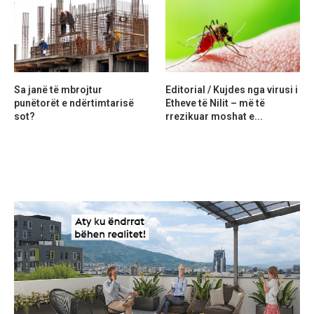
Sa janë të mbrojtur
Editorial / Kujdes nga virusi i
punëtorët e ndërtimtarisë
Etheve të Nilit – më të
sot?
rrezikuar moshat e...