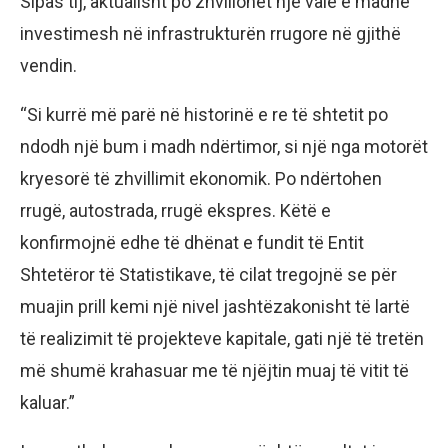
Sipas tij, aktualisht po zhvillohet një valë e madhe
investimesh në infrastrukturën rrugore në gjithë
vendin.
“Si kurrë më parë në historinë e re të shtetit po
ndodh një bum i madh ndërtimor, si një nga motorët
kryesorë të zhvillimit ekonomik. Po ndërtohen
rrugë, autostrada, rrugë ekspres. Këtë e
konfirmojnë edhe të dhënat e fundit të Entit
Shtetëror të Statistikave, të cilat tregojnë se për
muajin prill kemi një nivel jashtëzakonisht të lartë
të realizimit të projekteve kapitale, gati një të tretën
më shumë krahasuar me të njëjtin muaj të vitit të
kaluar.”