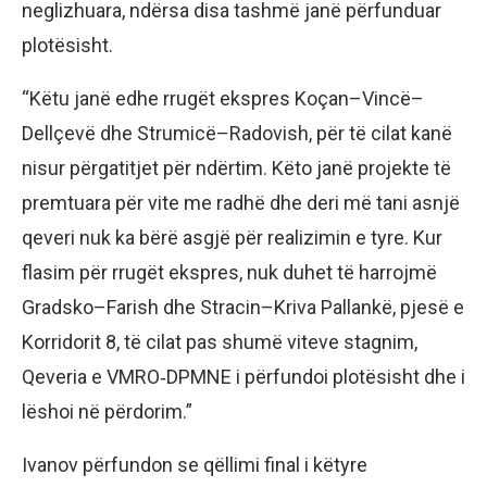
neglizhuara, ndërsa disa tashmë janë përfunduar
plotësisht.
“Këtu janë edhe rrugët ekspres Koçan–Vincë–
Dellçevë dhe Strumicë–Radovish, për të cilat kanë
nisur përgatitjet për ndërtim. Këto janë projekte të
premtuara për vite me radhë dhe deri më tani asnjë
qeveri nuk ka bërë asgjë për realizimin e tyre. Kur
flasim për rrugët ekspres, nuk duhet të harrojmë
Gradsko–Farish dhe Stracin–Kriva Pallankë, pjesë e
Korridorit 8, të cilat pas shumë viteve stagnim,
Qeveria e VMRO‑DPMNE i përfundoi plotësisht dhe i
lëshoi në përdorim.”
Ivanov përfundon se qëllimi final i këtyre