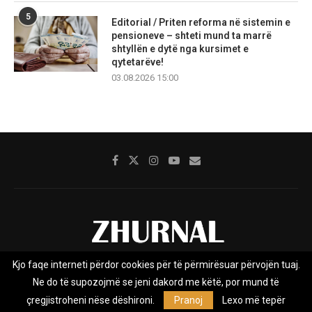
5
Editorial / Priten reforma në sistemin e
pensioneve – shteti mund ta marrë
shtyllën e dytë nga kursimet e
qytetarëve!
03.08.2026 15:00
Kjo faqe interneti përdor cookies për të përmirësuar përvojën tuaj.
Rreth nesh
Impresumi
Marketing
Kontakt
Ne do të supozojmë se jeni dakord me këtë, por mund të
Privacy Policy
çregjistroheni nëse dëshironi.
Pranoj
Lexo më tepër