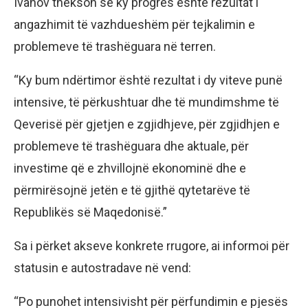
Ivanov thekson se ky progres është rezultat i
angazhimit të vazhdueshëm për tejkalimin e
problemeve të trashëguara në terren.
“Ky bum ndërtimor është rezultat i dy viteve punë
intensive, të përkushtuar dhe të mundimshme të
Qeverisë për gjetjen e zgjidhjeve, për zgjidhjen e
problemeve të trashëguara dhe aktuale, për
investime që e zhvillojnë ekonominë dhe e
përmirësojnë jetën e të gjithë qytetarëve të
Republikës së Maqedonisë.”
Sa i përket akseve konkrete rrugore, ai informoi për
statusin e autostradave në vend:
“Po punohet intensivisht për përfundimin e pjesës