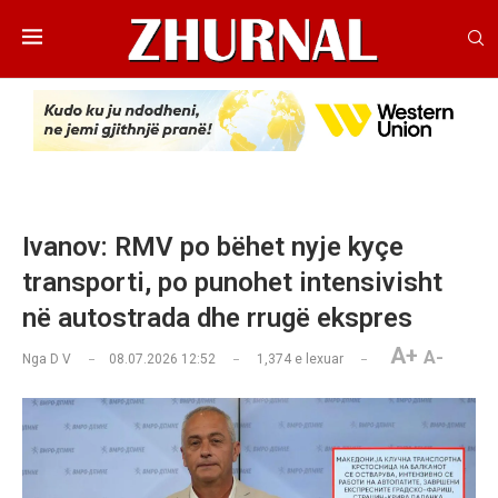
Ivanov: RMV po bëhet nyje kyçe
transporti, po punohet intensivisht
në autostrada dhe rrugë ekspres
A+
A-
Nga
D V
08.07.2026 12:52
1,374
e lexuar