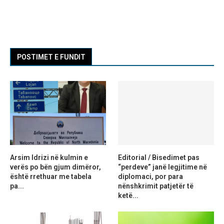
POSTIMET E FUNDIT
Arsim Idrizi në kulmin e
Editorial / Bisedimet pas
verës po bën gjum dimëror,
“perdeve” janë legjitime në
është rrethuar me tabela
diplomaci, por para
pa...
nënshkrimit patjetër të
ketë...