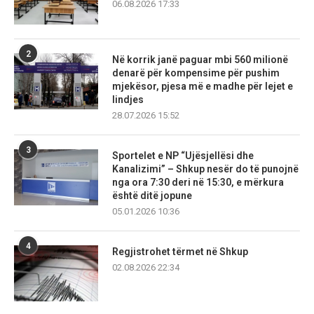
06.08.2026 17:33
2
Në korrik janë paguar mbi 560 milionë
denarë për kompensime për pushim
mjekësor, pjesa më e madhe për lejet e
lindjes
28.07.2026 15:52
3
Sportelet e NP “Ujësjellësi dhe
Kanalizimi” – Shkup nesër do të punojnë
nga ora 7:30 deri në 15:30, e mërkura
është ditë jopune
05.01.2026 10:36
4
Regjistrohet tërmet në Shkup
02.08.2026 22:34