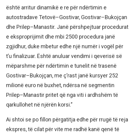
është arritur dinamikë e re për ndërtimin e
autostradave Tetovë–Gostivar, Gostivar–Bukojçan
dhe Prilep–Manastir. Janë përshpejtuar procedurat
e eksproprijimit dhe mbi 2500 procedura janë
zgjidhur, duke mbetur edhe një numër i vogël për
t’u finalizuar. Është anuluar vendimi i qeverisë së
mëparshme për ndërtimin e tunelit në trasenë
Gostivar–Bukojçan, me ç’rast janë kursyer 252
milionë euro në buxhet, ndërsa në segmentin
Prilep–Manastir pritet që nga viti i ardhshëm të
qarkullohet në njërën korsi.”
Ai shtoi se po fillon përgatitja edhe për rrugë të reja
ekspres, të cilat për vite me radhë kanë qenë të