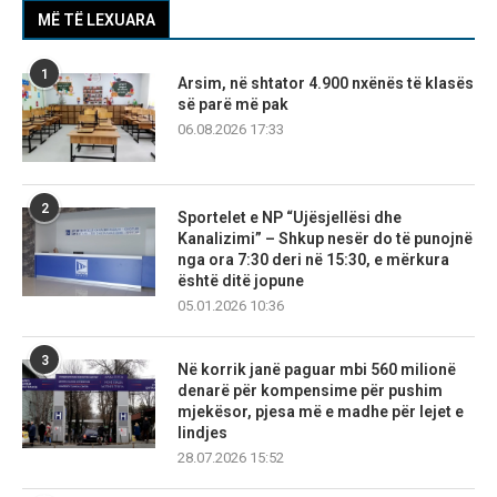
MË TË LEXUARA
1
Arsim, në shtator 4.900 nxënës të klasës
së parë më pak
06.08.2026 17:33
2
Sportelet e NP “Ujësjellësi dhe
Kanalizimi” – Shkup nesër do të punojnë
nga ora 7:30 deri në 15:30, e mërkura
është ditë jopune
05.01.2026 10:36
3
Në korrik janë paguar mbi 560 milionë
denarë për kompensime për pushim
mjekësor, pjesa më e madhe për lejet e
lindjes
28.07.2026 15:52