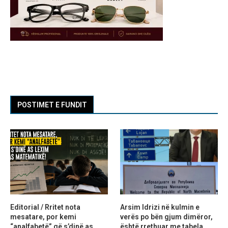
POSTIMET E FUNDIT
Editorial / Rritet nota
Arsim Idrizi në kulmin e
mesatare, por kemi
verës po bën gjum dimëror,
“analfabetë” që s’dinë as
është rrethuar me tabela