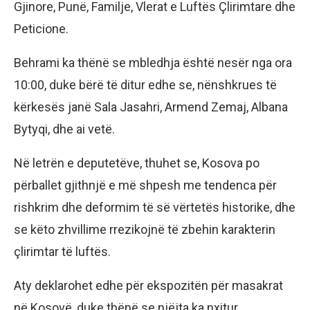
Gjinore, Punë, Familje, Vlerat e Luftës Çlirimtare dhe
Peticione.
Behrami ka thënë se mbledhja është nesër nga ora
10:00, duke bërë të ditur edhe se, nënshkrues të
kërkesës janë Sala Jasahri, Armend Zemaj, Albana
Bytyqi, dhe ai vetë.
Në letrën e deputetëve, thuhet se, Kosova po
përballet gjithnjë e më shpesh me tendenca për
rishkrim dhe deformim të së vërtetës historike, dhe
se këto zhvillime rrezikojnë të zbehin karakterin
çlirimtar të luftës.
Aty deklarohet edhe për ekspozitën për masakrat
në Kosovë, duke thënë se njëjta ka nxitur