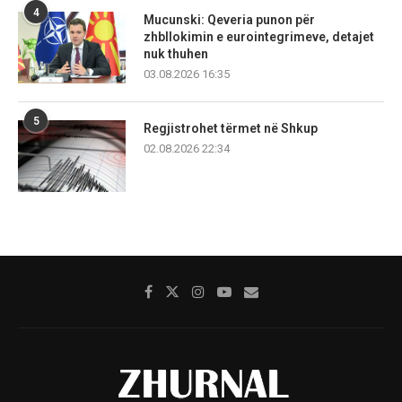
4
Mucunski: Qeveria punon për
zhbllokimin e eurointegrimeve, detajet
nuk thuhen
03.08.2026 16:35
5
Regjistrohet tërmet në Shkup
02.08.2026 22:34