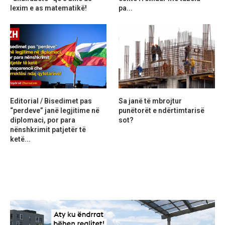
lexim e as matematikë!
pa...
Editorial / Bisedimet pas
Sa janë të mbrojtur
“perdeve” janë legjitime në
punëtorët e ndërtimtarisë
diplomaci, por para
sot?
nënshkrimit patjetër të
ketë...