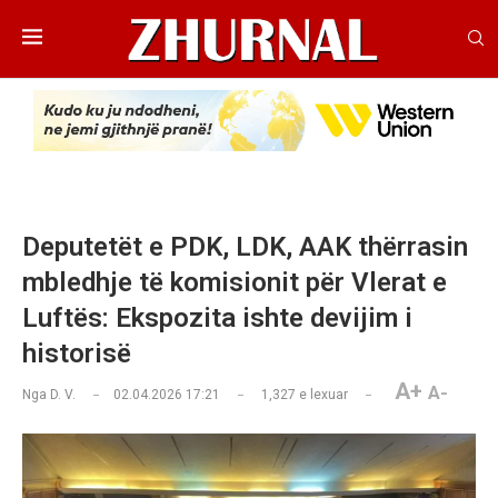
Deputetët e PDK, LDK, AAK thërrasin
mbledhje të komisionit për Vlerat e
Luftës: Ekspozita ishte devijim i
historisë
A+
A-
Nga
D. V.
02.04.2026 17:21
1,327
e lexuar