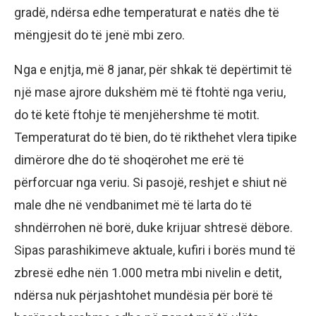
gradë, ndërsa edhe temperaturat e natës dhe të
mëngjesit do të jenë mbi zero.
Nga e enjtja, më 8 janar, për shkak të depërtimit të
një mase ajrore dukshëm më të ftohtë nga veriu,
do të ketë ftohje të menjëhershme të motit.
Temperaturat do të bien, do të rikthehet vlera tipike
dimërore dhe do të shoqërohet me erë të
përforcuar nga veriu. Si pasojë, reshjet e shiut në
male dhe në vendbanimet më të larta do të
shndërrohen në borë, duke krijuar shtresë dëbore.
Sipas parashikimeve aktuale, kufiri i borës mund të
zbresë edhe nën 1.000 metra mbi nivelin e detit,
ndërsa nuk përjashtohet mundësia për borë të