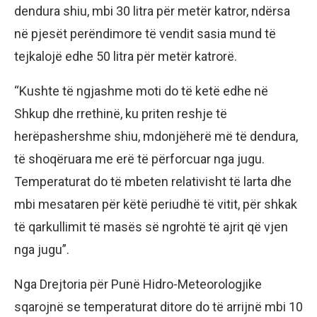
dendura shiu, mbi 30 litra për metër katror, ndërsa
në pjesët perëndimore të vendit sasia mund të
tejkalojë edhe 50 litra për metër katrorë.
“Kushte të ngjashme moti do të ketë edhe në
Shkup dhe rrethinë, ku priten reshje të
herëpashershme shiu, mdonjëherë më të dendura,
të shoqëruara me erë të përforcuar nga jugu.
Temperaturat do të mbeten relativisht të larta dhe
mbi mesataren për këtë periudhë të vitit, për shkak
të qarkullimit të masës së ngrohtë të ajrit që vjen
nga jugu”.
Nga Drejtoria për Punë Hidro-Meteorologjike
sqarojnë se temperaturat ditore do të arrijnë mbi 10