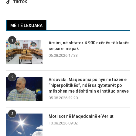
TIKTOK
MË TË LEXUARA
1
Arsim, në shtator 4.900 nxënës të klasës
së parë më pak
06.08.2026 17:33
2
Arsovski: Maqedonia po hyn në fazën e
“hiperpolitikës”, ndërsa qytetarët po
mësohen me dështimin e institucioneve
05.08.2026 22:20
3
Moti sot në Maqedoninë e Veriut
10.08.2026 09:02