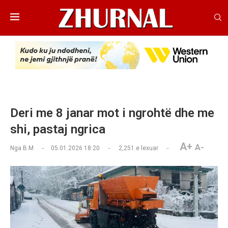
Deri me 8 janar mot i ngrohtë dhe me
shi, pastaj ngrica
A+
A-
Nga
B.M
05.01.2026 18:20
2,251
e lexuar