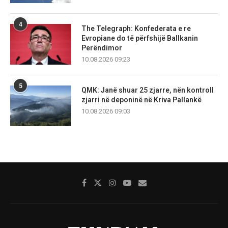
4
The Telegraph: Konfederata e re
Evropiane do të përfshijë Ballkanin
Perëndimor
10.08.2026 09:23
5
QMK: Janë shuar 25 zjarre, nën kontroll
zjarri në deponinë në Kriva Pallankë
10.08.2026 09:03