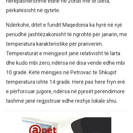
herëpashershme edhe në zonat më të ulëta,
përkatësisht në qytete.
Ndërkohë, ditët e fundit Maqedonia ka hyrë në një
periudhë jashtëzakonisht të ngrohtë për janarin, me
temperatura karakteristike për pranverën.
Temperaturat e mëngjesit janë relativisht të larta
dhe kudo mbi zero, ndërsa në disa vende edhe mbi
10 gradë. Këtë mëngjes në Petrovac të Shkupit
temperatura ishte 14 gradë. Herë pas here fryn erë
e përforcuar jugore, ndërsa në pjesët perëndimore
tashmë janë regjistruar edhe reshje lokale shiu.