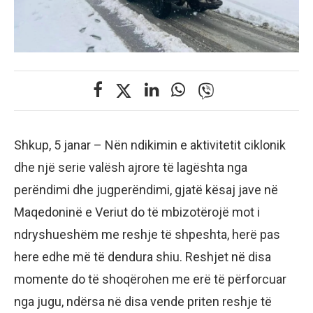
Shkup, 5 janar – Nën ndikimin e aktivitetit ciklonik
dhe një serie valësh ajrore të lagështa nga
perëndimi dhe jugperëndimi, gjatë kësaj jave në
Maqedoninë e Veriut do të mbizotërojë mot i
ndryshueshëm me reshje të shpeshta, herë pas
here edhe më të dendura shiu. Reshjet në disa
momente do të shoqërohen me erë të përforcuar
nga jugu, ndërsa në disa vende priten reshje të