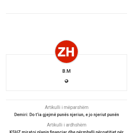
B.M
Artikulli i mëparshëm
Demiri: Do t’ia gjejmë punës njeriun, e jo njeriut punën
Artikulli i ardhshëm
KSHZ miratoi planin financiar dhe përmbylli përgatitjet për