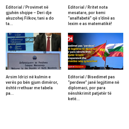
Editorial / Provimet në
Editorial / Rritet nota
gjuhën shqipe – Deri dje
mesatare, por kemi
akuzohej Filkov, tani a do
“analfabetë” që s’dinë as
ta...
lexim e as matematikë!
Arsim Idrizi në kulmin e
Editorial / Bisedimet pas
verës po bën gjum dimëror,
“perdeve” janë legjitime në
është rrethuar me tabela
diplomaci, por para
pa...
nënshkrimit patjetër të
ketë...