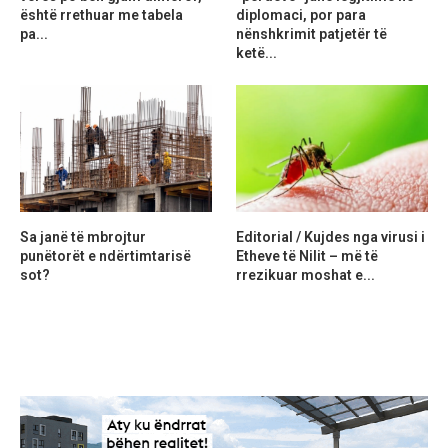
është rrethuar me tabela
diplomaci, por para
pa...
nënshkrimit patjetër të
ketë...
Sa janë të mbrojtur
Editorial / Kujdes nga virusi i
punëtorët e ndërtimtarisë
Etheve të Nilit – më të
sot?
rrezikuar moshat e...