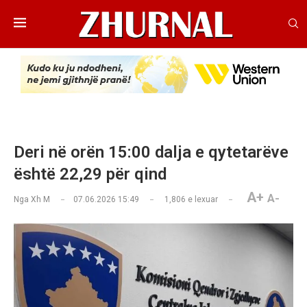
Deri në orën 15:00 dalja e qytetarëve
është 22,29 për qind
A+
A-
Nga
Xh M
07.06.2026 15:49
1,806
e lexuar