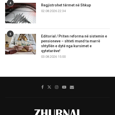
4
Regjistrohet tërmet në Shkup
02.08.2026 22:34
5
Editorial / Priten reforma në sistemin e
pensioneve – shteti mund ta marrë
shtyllën e dytë nga kursimet e
qytetarëve!
03.08.2026 15:00