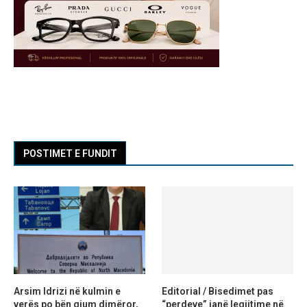
POSTIMET E FUNDIT
Arsim Idrizi në kulmin e
Editorial / Bisedimet pas
verës po bën gjum dimëror,
“perdeve” janë legjitime në