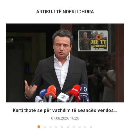
ARTIKUJ TË NDËRLIDHURA
Kurti thotë se për vazhdim të seancës vendos...
07.08.2026 16:26