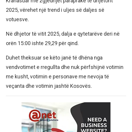
Krahasuar me zgjedhjet paraprake të dhjetorit
2025, vërehet një trend i uljes së daljes së
votuesve.
Në dhjetor të vitit 2025, dalja e qytetarëve deri në
orën 15:00 ishte 29,29 për qind.
Duhet theksuar se këto janë të dhëna nga
vendvotimet e rregullta dhe nuk përfshijnë votimin
me kusht, votimin e personave me nevoja të
veçanta dhe votimin jashtë Kosovës.