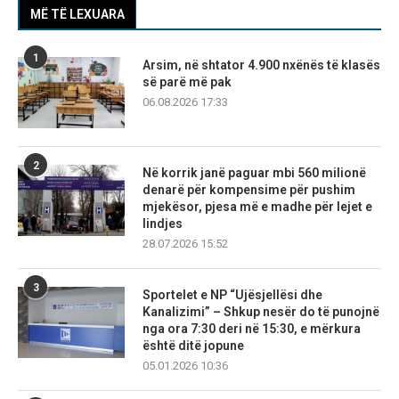
MË TË LEXUARA
1
Arsim, në shtator 4.900 nxënës të klasës
së parë më pak
06.08.2026 17:33
2
Në korrik janë paguar mbi 560 milionë
denarë për kompensime për pushim
mjekësor, pjesa më e madhe për lejet e
lindjes
28.07.2026 15:52
3
Sportelet e NP “Ujësjellësi dhe
Kanalizimi” – Shkup nesër do të punojnë
nga ora 7:30 deri në 15:30, e mërkura
është ditë jopune
05.01.2026 10:36