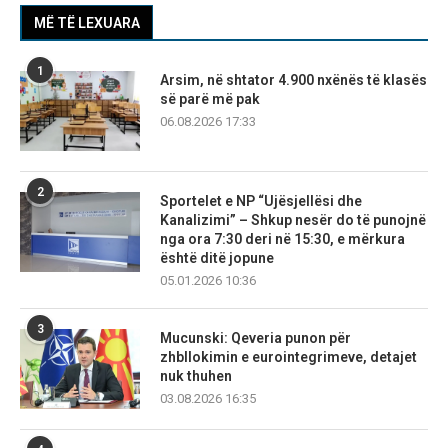
MË TË LEXUARA
1
Arsim, në shtator 4.900 nxënës të klasës
së parë më pak
06.08.2026 17:33
2
Sportelet e NP “Ujësjellësi dhe
Kanalizimi” – Shkup nesër do të punojnë
nga ora 7:30 deri në 15:30, e mërkura
është ditë jopune
05.01.2026 10:36
3
Mucunski: Qeveria punon për
zhbllokimin e eurointegrimeve, detajet
nuk thuhen
03.08.2026 16:35