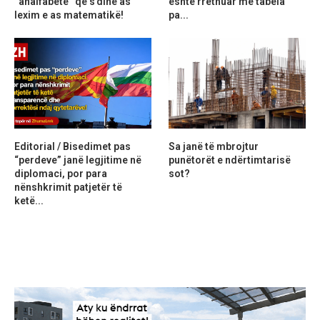
“analfabetë” që s’dinë as
është rrethuar me tabela
lexim e as matematikë!
pa...
Editorial / Bisedimet pas
Sa janë të mbrojtur
“perdeve” janë legjitime në
punëtorët e ndërtimtarisë
diplomaci, por para
sot?
nënshkrimit patjetër të
ketë...