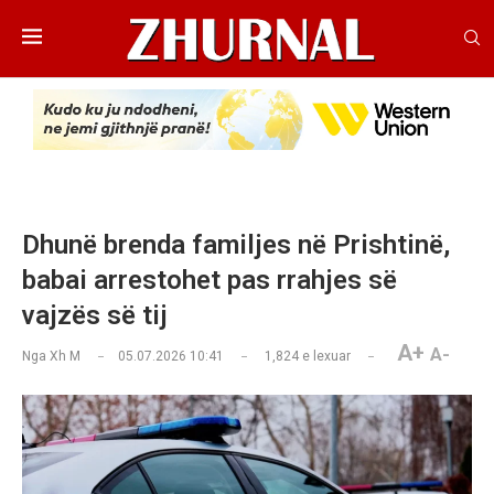
Dhunë brenda familjes në Prishtinë,
babai arrestohet pas rrahjes së
vajzës së tij
A+
A-
Nga
Xh M
05.07.2026 10:41
1,824
e lexuar