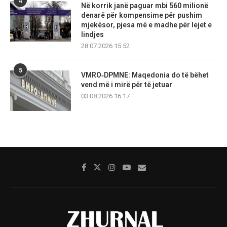
4
Në korrik janë paguar mbi 560 milionë
denarë për kompensime për pushim
mjekësor, pjesa më e madhe për lejet e
lindjes
28.07.2026 15:52
5
VMRO‑DPMNE: Maqedonia do të bëhet
vend më i mirë për të jetuar
03.08.2026 16:17