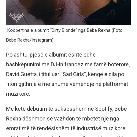
Koopertina e albumit “Dirty Blonde” nga Bebe Rexha (Foto:
Bebe Rexha/Instagram)
Po ashtu, pjesë e albumit është edhe
bashkëpunimi me DJ-in francez me famë botërore,
David Guetta, i titulluar “Sad Girls”, këngë e cila po
fiton gjithnjë e më shumë vëmendje në platformat
muzikore.
Me këtë debutim të suksesshëm në Spotify, Bebe
Rexha dëshmon se vazhdon të mbetet një nga
emrat më të rëndësishëm të industrisë muzikore