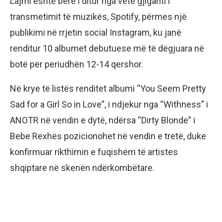
Lajmi është bërë i ditur nga vetë gjiganti i
transmetimit të muzikës, Spotify, përmes një
publikimi në rrjetin social Instagram, ku janë
renditur 10 albumet debutuese më të dëgjuara në
botë për periudhën 12-14 qershor.
Në krye të listës renditet albumi “You Seem Pretty
Sad for a Girl So in Love”, i ndjekur nga “Withness” i
ANOTR në vendin e dytë, ndërsa “Dirty Blonde” i
Bebe Rexhës pozicionohet në vendin e tretë, duke
konfirmuar rikthimin e fuqishëm të artistes
shqiptare në skenën ndërkombëtare.