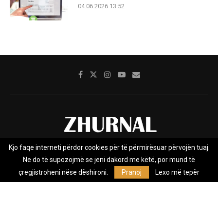
04.06.2026 13:52
Kjo faqe interneti përdor cookies për të përmirësuar përvojën tuaj.
Rreth nesh
Impresumi
Marketing
Kontakt
Ne do të supozojmë se jeni dakord me këtë, por mund të
Privacy Policy
çregjistroheni nëse dëshironi.
Pranoj
Lexo më tepër
Zhurnal.mk është Agjenci e Lajmeve e pavarur, e themeluar në vitin
2009, që e mbulon Maqedoninë, Kosovën, Shqipërinë edhe lajmet
nga bota.