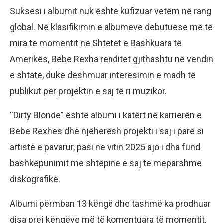
Suksesi i albumit nuk është kufizuar vetëm në rang
global. Në klasifikimin e albumeve debutuese më të
mira të momentit në Shtetet e Bashkuara të
Amerikës, Bebe Rexha renditet gjithashtu në vendin
e shtatë, duke dëshmuar interesimin e madh të
publikut për projektin e saj të ri muzikor.
“Dirty Blonde” është albumi i katërt në karrierën e
Bebe Rexhës dhe njëherësh projekti i saj i parë si
artiste e pavarur, pasi në vitin 2025 ajo i dha fund
bashkëpunimit me shtëpinë e saj të mëparshme
diskografike.
Albumi përmban 13 këngë dhe tashmë ka prodhuar
disa prej këngëve më të komentuara të momentit.