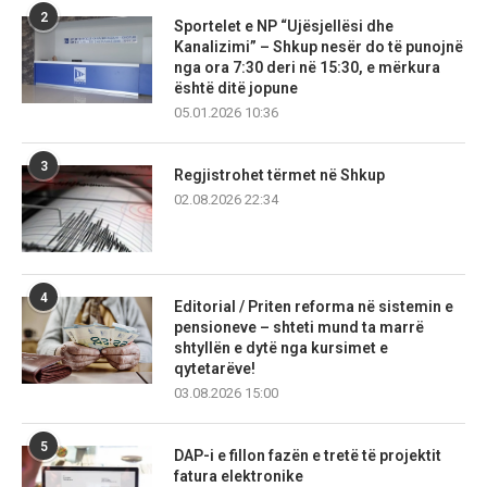
2
Sportelet e NP “Ujësjellësi dhe
Kanalizimi” – Shkup nesër do të punojnë
nga ora 7:30 deri në 15:30, e mërkura
është ditë jopune
05.01.2026 10:36
3
Regjistrohet tërmet në Shkup
02.08.2026 22:34
4
Editorial / Priten reforma në sistemin e
pensioneve – shteti mund ta marrë
shtyllën e dytë nga kursimet e
qytetarëve!
03.08.2026 15:00
5
DAP-i e fillon fazën e tretë të projektit
fatura elektronike