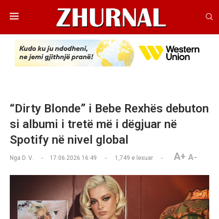
“Dirty Blonde” i Bebe Rexhës debuton
si albumi i tretë më i dëgjuar në
Spotify në nivel global
A+
A-
Nga
D. V.
17.06.2026 16:49
1,749
e lexuar