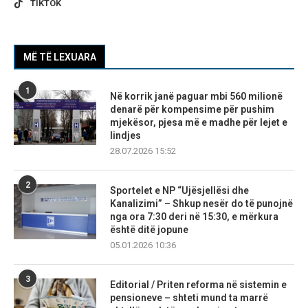
TIKTOK
MË TË LEXUARA
1
Në korrik janë paguar mbi 560 milionë
denarë për kompensime për pushim
mjekësor, pjesa më e madhe për lejet e
lindjes
28.07.2026 15:52
2
Sportelet e NP “Ujësjellësi dhe
Kanalizimi” – Shkup nesër do të punojnë
nga ora 7:30 deri në 15:30, e mërkura
është ditë jopune
05.01.2026 10:36
3
Editorial / Priten reforma në sistemin e
pensioneve – shteti mund ta marrë