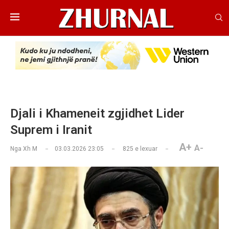
Djali i Khameneit zgjidhet Lider
Suprem i Iranit
A+
A-
Nga
Xh M
03.03.2026 23:05
825
e lexuar