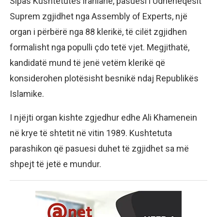
Sipas Kushtetutës iraniane, pasuesi i Udhëheqësit
Suprem zgjidhet nga Assembly of Experts, një
organ i përbërë nga 88 klerikë, të cilët zgjidhen
formalisht nga populli çdo tetë vjet. Megjithatë,
kandidatë mund të jenë vetëm klerikë që
konsiderohen plotësisht besnikë ndaj Republikës
Islamike.
I njëjti organ kishte zgjedhur edhe Ali Khamenein
në krye të shtetit në vitin 1989. Kushtetuta
parashikon që pasuesi duhet të zgjidhet sa më
shpejt të jetë e mundur.