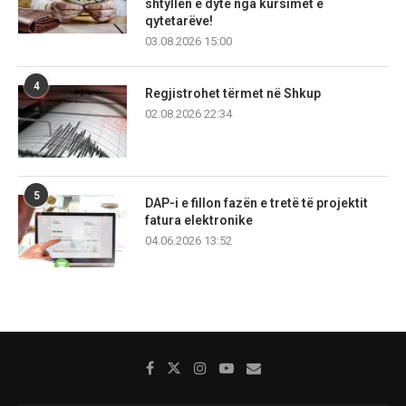
shtyllën e dytë nga kursimet e
qytetarëve!
03.08.2026 15:00
4
Regjistrohet tërmet në Shkup
02.08.2026 22:34
5
DAP-i e fillon fazën e tretë të projektit
fatura elektronike
04.06.2026 13:52