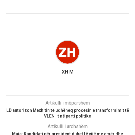
XH M
Artikulli i mëparshëm
LD autorizon Mexhitin të udhëheq procesin e transformimit të
VLEN-it në parti politike
Artikulli i ardhshëm
Muja: Kandidati për president duhet të vijë me emër dhe