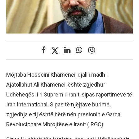
Mojtaba Hosseini Khamenei, djali i madh i
Ajatollahut Ali Khamenei, është zgjedhur
Udhëheqësi i ri Suprem i Iranit, sipas raportimeve të
Iran International. Sipas të njëjtave burime,
zgjedhja e tij është bërë nën presionin e Garda
Revolucionare Mbrojtëse e Iranit (IRGC).