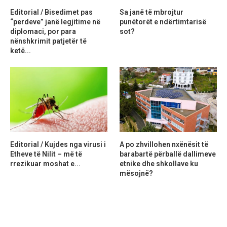
Editorial / Bisedimet pas
Sa janë të mbrojtur
“perdeve” janë legjitime në
punëtorët e ndërtimtarisë
diplomaci, por para
sot?
nënshkrimit patjetër të
ketë...
Editorial / Kujdes nga virusi i
A po zhvillohen nxënësit të
Etheve të Nilit – më të
barabartë përballë dallimeve
rrezikuar moshat e...
etnike dhe shkollave ku
mësojnë?