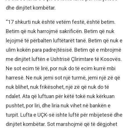
dhe dinjitet kombëtar.
“17 shkurti nuk është vetëm festë, është betim.
Betim që nuk harrojmë sakrificën. Betim që nuk
lejojmë të përbalten luftëtarët tanë. Betim që nuk e
ulim kokën para padrejtësisë. Betim që e mbrojmë
me dinjitet luftën e Ushtrisë Çlirimtare të Kosovës.
Ne sot ecim të lirë, por nuk do të ecim kurrë mbi
harresë. Ne nuk jemi sot një turmë, jemi një zë që
nuk blihet, nuk frikësohet, një zë që nuk do të
ndalet. Ata që luftuan për këtë tokë nuk kërkuan
pushtet, por liri, dhe liria nuk vihet në bankën e
turpit. Lufta e UÇK-së ishte luftë për mbijetesë dhe
dinjitet kombëtar. Sot marshojmë që të dëgjohet