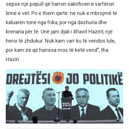
sepse një popull që harron sakrificën e varfëron
lirinë e vet. Po e them qartë: ne nuk e mbrojmë të
kaluarën tonë nga frika, por nga dashuria dhe
krenaria për të. Unë jam djali i Xhavit Hazirit, një
heroi të zhdukur. Nuk kam varr ku të vendos lule,
por kam zë që harresa mos të ketë vend”, tha
Haziri.