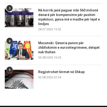
3
Në korrik janë paguar mbi 560 milionë
denarë për kompensime për pushim
mjekësor, pjesa më e madhe për lejet e
lindjes
28.07.2026 15:52
4
Mucunski: Qeveria punon për
zhbllokimin e eurointegrimeve, detajet
nuk thuhen
03.08.2026 16:35
5
Regjistrohet tërmet në Shkup
02.08.2026 22:34