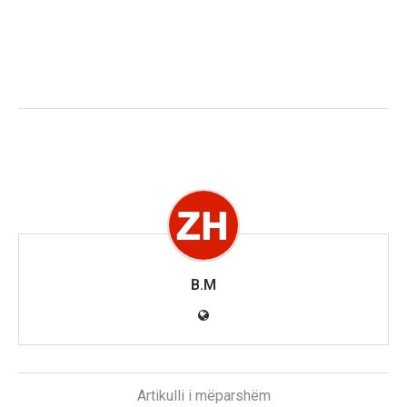
B.M
Artikulli i mëparshëm