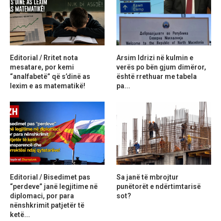
Editorial / Rritet nota
Arsim Idrizi në kulmin e
mesatare, por kemi
verës po bën gjum dimëror,
“analfabetë” që s’dinë as
është rrethuar me tabela
lexim e as matematikë!
pa...
Editorial / Bisedimet pas
Sa janë të mbrojtur
“perdeve” janë legjitime në
punëtorët e ndërtimtarisë
diplomaci, por para
sot?
nënshkrimit patjetër të
ketë...