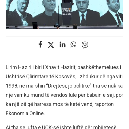
Lirim Haziri i biri i Xhavit Hazirit, bashkëthemelues i
Ushtrisë Çlirimtare të Kosovës, i zhdukur që nga viti
1998, në marshin “Drejtësi, jo politikë” tha se nuk ka
një varr ku mund të vendos lule për babain e saj, por
ka një zë që harresa mos të ketë vend, raporton
Ekonomia Online.
Ai tha se lufta e UÇK-së ishte luftë për mbijetesë