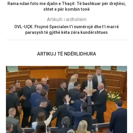
Rama ndan foto me djalin e Thaçit: Të bashkuar për drejtësi,
shtet e për kombin tonë
Artikulli i ardhshëm
OVL-UÇK: Ftojmë Specialen t’i numërojë dhe t’i marrë
parasysh të gjithë këta zëra kundërshtues
ARTIKUJ TË NDËRLIDHURA