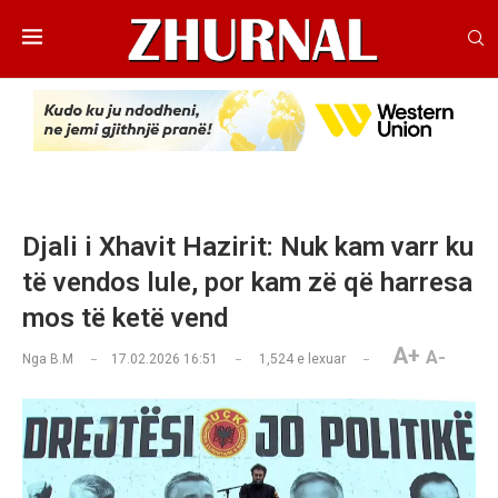
Djali i Xhavit Hazirit: Nuk kam varr ku
të vendos lule, por kam zë që harresa
mos të ketë vend
A+
A-
Nga
B.M
17.02.2026 16:51
1,524
e lexuar