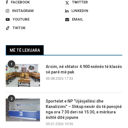
FACEBOOK
TWITTER
INSTAGRAM
LINKEDIN
YOUTUBE
EMAIL
TIKTOK
MË TË LEXUARA
1
Arsim, në shtator 4.900 nxënës të klasës
së parë më pak
06.08.2026 17:33
2
Sportelet e NP “Ujësjellësi dhe
Kanalizimi” – Shkup nesër do të punojnë
nga ora 7:30 deri në 15:30, e mërkura
është ditë jopune
05.01.2026 10:36