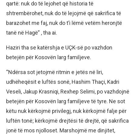
qartë: nuk do të lejohet që historia të
shtrembërohet, nuk do të lejojmë që sakrifica të
barazohet me faj, nuk do t’i lëmë vetëm heronjtë
tanë në Hagë” , tha ai.
Haziri tha se katërshja e UÇK-së po vazhdon
betejën për Kosovën larg familjeve.
“Ndërsa sot jetojmë ritmin e jetës në liri,
udhëheqësit e luftës sonë, Hashim Thaçi, Kadri
Veseli, Jakup Krasniqi, Rexhep Selimi, po vazhdojnë
betejën për Kosovën larg familjeve të tyre. Ne sot
këtu nuk kërkojmë privilegj, nuk kërkojmë falje për
luftën tonë; kërkojmë drejtësi të drejtë, që sakrifica
jonë të mos njolloset. Marshojmë me dinjitet,