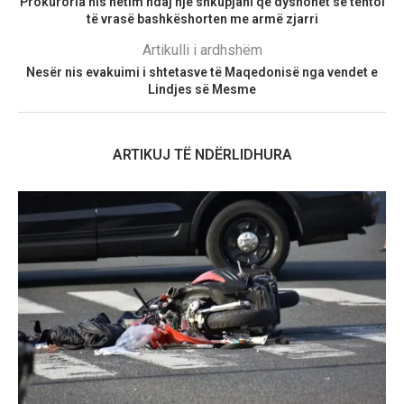
Prokuroria nis hetim ndaj një shkupjani që dyshohet se tentoi
të vrasë bashkëshorten me armë zjarri
Artikulli i ardhshëm
Nesër nis evakuimi i shtetasve të Maqedonisë nga vendet e
Lindjes së Mesme
ARTIKUJ TË NDËRLIDHURA