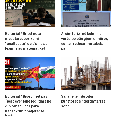
Editorial / Rritet nota
Arsim Idrizi në kulmin e
mesatare, por kemi
verës po bën gjum dimëror,
“analfabetë” që s’dinë as
është rrethuar me tabela
lexim e as matematikë!
pa...
Editorial / Bisedimet pas
Sa janë të mbrojtur
“perdeve” janë legjitime në
punëtorët e ndërtimtarisë
diplomaci, por para
sot?
nënshkrimit patjetër të
ketë...