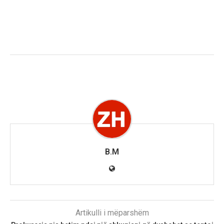
B.M
Artikulli i mëparshëm