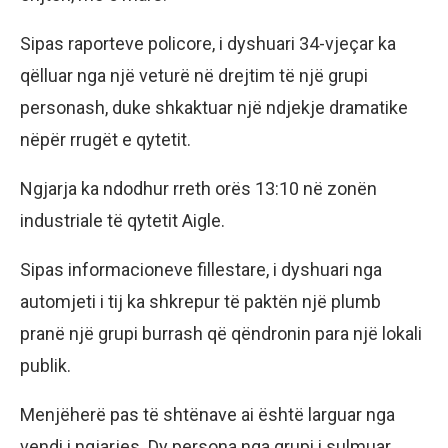
Sipas raporteve policore, i dyshuari 34-vjeçar ka
qëlluar nga një veturë në drejtim të një grupi
personash, duke shkaktuar një ndjekje dramatike
nëpër rrugët e qytetit.
Ngjarja ka ndodhur rreth orës 13:10 në zonën
industriale të qytetit Aigle.
Sipas informacioneve fillestare, i dyshuari nga
automjeti i tij ka shkrepur të paktën një plumb
pranë një grupi burrash që qëndronin para një lokali
publik.
Menjëherë pas të shtënave ai është larguar nga
vendi i ngjarjes. Dy persona nga grupi i sulmuar