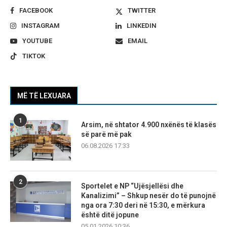
FACEBOOK
TWITTER
INSTAGRAM
LINKEDIN
YOUTUBE
EMAIL
TIKTOK
MË TË LEXUARA
1
Arsim, në shtator 4.900 nxënës të klasës
së parë më pak
06.08.2026 17:33
2
Sportelet e NP “Ujësjellësi dhe
Kanalizimi” – Shkup nesër do të punojnë
nga ora 7:30 deri në 15:30, e mërkura
është ditë jopune
05.01.2026 10:36