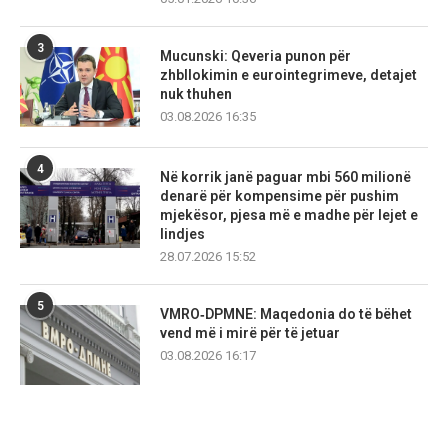
3
Mucunski: Qeveria punon për
zhbllokimin e eurointegrimeve, detajet
nuk thuhen
03.08.2026 16:35
4
Në korrik janë paguar mbi 560 milionë
denarë për kompensime për pushim
mjekësor, pjesa më e madhe për lejet e
lindjes
28.07.2026 15:52
5
VMRO‑DPMNE: Maqedonia do të bëhet
vend më i mirë për të jetuar
03.08.2026 16:17