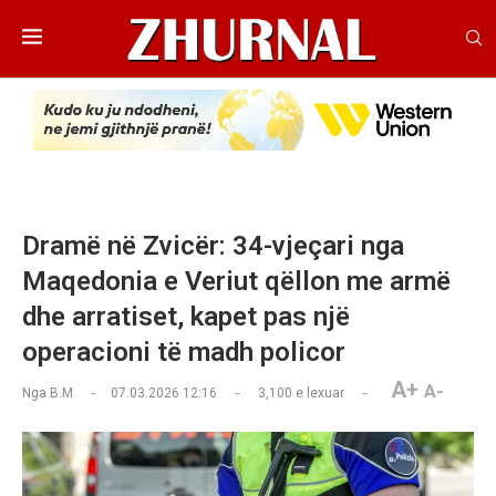
Dramë në Zvicër: 34-vjeçari nga
Maqedonia e Veriut qëllon me armë
dhe arratiset, kapet pas një
operacioni të madh policor
A+
A-
Nga
B.M
07.03.2026 12:16
3,100
e lexuar