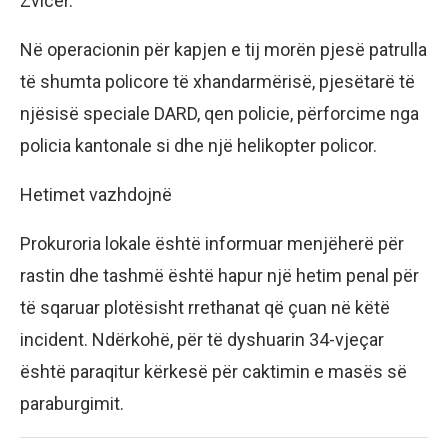
Zvicër.
Në operacionin për kapjen e tij morën pjesë patrulla
të shumta policore të xhandarmërisë, pjesëtarë të
njësisë speciale DARD, qen policie, përforcime nga
policia kantonale si dhe një helikopter policor.
Hetimet vazhdojnë
Prokuroria lokale është informuar menjëherë për
rastin dhe tashmë është hapur një hetim penal për
të sqaruar plotësisht rrethanat që çuan në këtë
incident. Ndërkohë, për të dyshuarin 34-vjeçar
është paraqitur kërkesë për caktimin e masës së
paraburgimit.