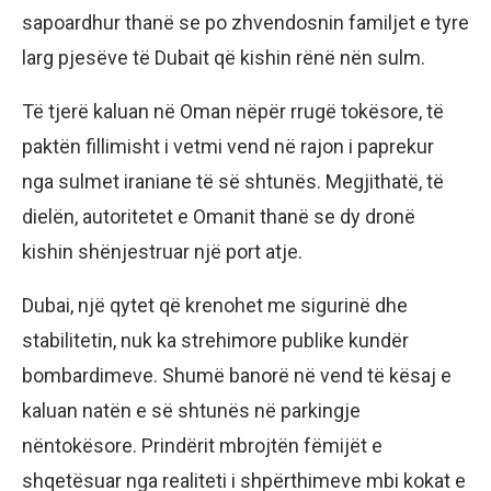
sapoardhur thanë se po zhvendosnin familjet e tyre
larg pjesëve të Dubait që kishin rënë nën sulm.
Të tjerë kaluan në Oman nëpër rrugë tokësore, të
paktën fillimisht i vetmi vend në rajon i paprekur
nga sulmet iraniane të së shtunës. Megjithatë, të
dielën, autoritetet e Omanit thanë se dy dronë
kishin shënjestruar një port atje.
Dubai, një qytet që krenohet me sigurinë dhe
stabilitetin, nuk ka strehimore publike kundër
bombardimeve. Shumë banorë në vend të kësaj e
kaluan natën e së shtunës në parkingje
nëntokësore. Prindërit mbrojtën fëmijët e
shqetësuar nga realiteti i shpërthimeve mbi kokat e