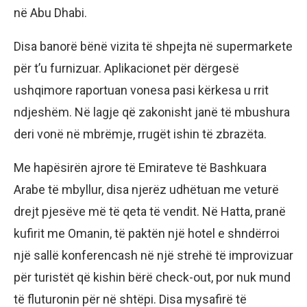
në Abu Dhabi.
Disa banorë bënë vizita të shpejta në supermarkete
për t’u furnizuar. Aplikacionet për dërgesë
ushqimore raportuan vonesa pasi kërkesa u rrit
ndjeshëm. Në lagje që zakonisht janë të mbushura
deri vonë në mbrëmje, rrugët ishin të zbrazëta.
Me hapësirën ajrore të Emirateve të Bashkuara
Arabe të mbyllur, disa njerëz udhëtuan me veturë
drejt pjesëve më të qeta të vendit. Në Hatta, pranë
kufirit me Omanin, të paktën një hotel e shndërroi
një sallë konferencash në një strehë të improvizuar
për turistët që kishin bërë check-out, por nuk mund
të fluturonin për në shtëpi. Disa mysafirë të