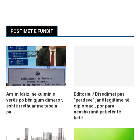
POSTIMET E FUNDIT
Arsim Idrizi në kulmin e
Editorial / Bisedimet pas
verës po bën gjum dimëror,
“perdeve” janë legjitime në
është rrethuar me tabela
diplomaci, por para
pa...
nënshkrimit patjetër të
ketë...