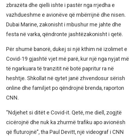
zbrazëta dhe qielli ishte i pastër nga rrjedha e
vazhdueshme e avionëve që mbërrijnë dhe nisen.
Dubai Marine, zakonisht i mbushur me jahte dhe
festa në varka, qëndronte jashtëzakonisht i qetë.
Për shumë banorë, dukej si një kthim në izolimet e
Covid-19 gjashtë vjet më parë, kur një nga nyjat më
të ngarkuara të tranzitit në botë papritur ra në
heshtje. Shkollat në qytet janë zhvendosur sërish
online dhe familjet po qëndrojnë brenda, raporton
CNN.
“Ndjehet si ditët e Covid-it. Qetë, me diell, zogjtë
cicërojnë dhe nuk ka zhurmë trafiku apo avionësh
që fluturojnë”, tha Paul Devitt, një videograf i CNN