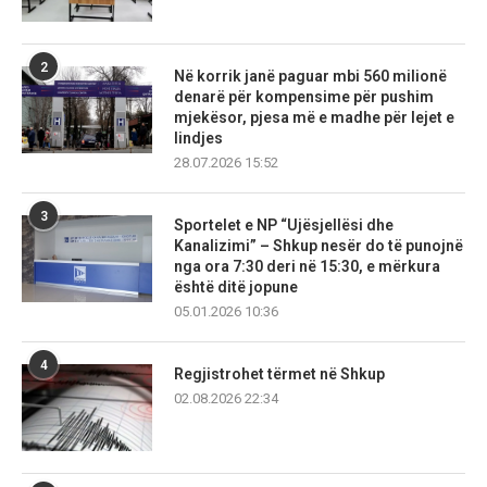
2
Në korrik janë paguar mbi 560 milionë
denarë për kompensime për pushim
mjekësor, pjesa më e madhe për lejet e
lindjes
28.07.2026 15:52
3
Sportelet e NP “Ujësjellësi dhe
Kanalizimi” – Shkup nesër do të punojnë
nga ora 7:30 deri në 15:30, e mërkura
është ditë jopune
05.01.2026 10:36
4
Regjistrohet tërmet në Shkup
02.08.2026 22:34