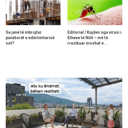
Sa janë të mbrojtur
Editorial / Kujdes nga virusi i
punëtorët e ndërtimtarisë
Etheve të Nilit – më të
sot?
rrezikuar moshat e...