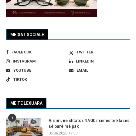
MEDIAT SOCIALE
FACEBOOK
TWITTER
INSTAGRAM
LINKEDIN
YOUTUBE
EMAIL
TIKTOK
MË TË LEXUARA
1
Arsim, në shtator 4.900 nxënës të klasës
së parë më pak
06.08.2026 17:33