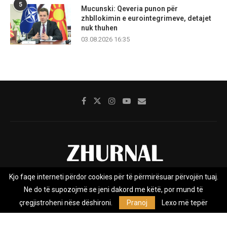
5
Mucunski: Qeveria punon për
zhbllokimin e eurointegrimeve, detajet
nuk thuhen
03.08.2026 16:35
Kjo faqe interneti përdor cookies për të përmirësuar përvojën tuaj.
Rreth nesh
Impresumi
Marketing
Kontakt
Ne do të supozojmë se jeni dakord me këtë, por mund të
Privacy Policy
çregjistroheni nëse dëshironi.
Pranoj
Lexo më tepër
Zhurnal.mk është Agjenci e Lajmeve e pavarur, e themeluar në vitin
2009, që e mbulon Maqedoninë, Kosovën, Shqipërinë edhe lajmet