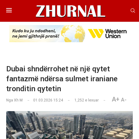
Dubai shndërrohet në një qytet
fantazmë ndërsa sulmet iraniane
tronditin qytetin
A+
A-
Nga
Xh M
01.03.2026 15:24
1,252
e lexuar