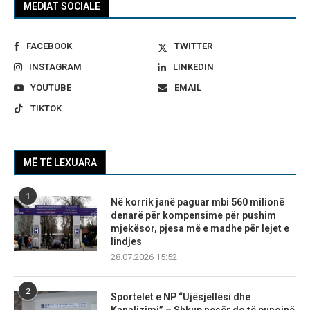
MEDIAT SOCIALE
FACEBOOK
TWITTER
INSTAGRAM
LINKEDIN
YOUTUBE
EMAIL
TIKTOK
MË TË LEXUARA
1
Në korrik janë paguar mbi 560 milionë
denarë për kompensime për pushim
mjekësor, pjesa më e madhe për lejet e
lindjes
28.07.2026 15:52
2
Sportelet e NP “Ujësjellësi dhe