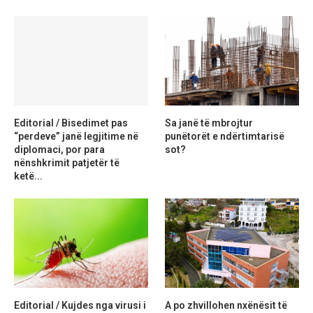
Editorial / Bisedimet pas
Sa janë të mbrojtur
“perdeve” janë legjitime në
punëtorët e ndërtimtarisë
diplomaci, por para
sot?
nënshkrimit patjetër të
ketë...
Editorial / Kujdes nga virusi i
A po zhvillohen nxënësit të