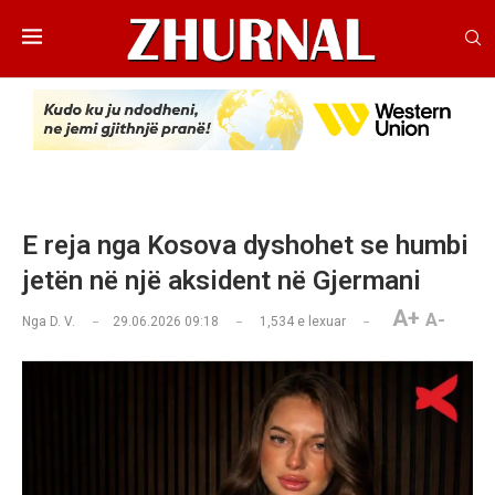
E reja nga Kosova dyshohet se humbi
jetën në një aksident në Gjermani
A+
A-
Nga
D. V.
29.06.2026 09:18
1,534
e lexuar