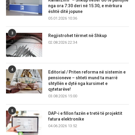
Kanalizimi” – Shkup nesër do të punojnë
nga ora 7:30 deri në 15:30, e mërkura
është ditë jopune
05.01.2026 10:36
3
Regjistrohet tërmet në Shkup
02.08.2026 22:34
4
Editorial / Priten reforma në sistemin e
pensioneve – shteti mund ta marrë
shtyllën e dytë nga kursimet e
qytetarëve!
03.08.2026 15:00
5
DAP-i e fillon fazën e tretë të projektit
fatura elektronike
04.06.2026 13:52