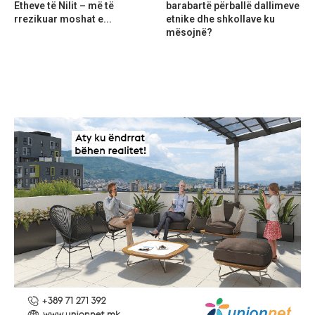
Etheve të Nilit – më të
barabartë përballë dallimeve
rrezikuar moshat e...
etnike dhe shkollave ku
mësojnë?