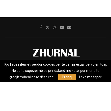
Kjo faqe interneti përdor cookies për të përmirësuar përvojën tuaj.
Rreth nesh
Impresumi
Marketing
Kontakt
Ne do të supozojmë se jeni dakord me këtë, por mund të
Privacy Policy
çregjistroheni nëse dëshironi.
Pranoj
Lexo më tepër
Zhurnal.mk është Agjenci e Lajmeve e pavarur, e themeluar në vitin
2009, që e mbulon Maqedoninë, Kosovën, Shqipërinë edhe lajmet
nga bota.
@2026 - All Right Reserved. Designed and Developed by
Anet.Com.Mk