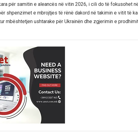
ra për samitin e aleancës në vitin 2026, i cili do të fokusohet n
r shpenzimet e mbrojtjes të rënë dakord në takimin e vitit të ka
r mbështetjen ushtarake për Ukrainën dhe zgjerimin e prodhimit 