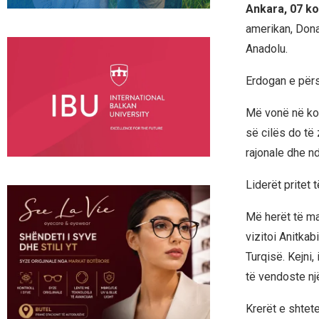
Ankara, 07 ko
amerikan, Dona
Anadolu.
Erdogan e përs
Më vonë në kom
së cilës do të
rajonale dhe n
Liderët pritet 
Më herët të ma
vizitoi Anitka
Turqisë. Kejni
të vendoste nj
Krerët e shtet