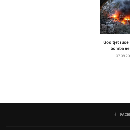
Goditjet ruse
bomba në 
07.08.20
FACE