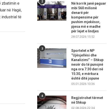
2
ë zbatimin e
Në korrik janë paguar
mbi 560 milionë
luar në Hagë,
denarë për
industrial të
kompensime për
pushim mjekësor,
pjesa më e madhe
për lejet e lindjes
28.07.2026 15:52
3
Sportelet e NP
“Ujësjellësi dhe
Kanalizimi” – Shkup
nesër do të punojnë
nga ora 7:30 deri në
15:30, e mërkura
është ditë jopune
05.01.2026 10:36
4
Regjistrohet tërmet
në Shkup
02.08.2026 22:34