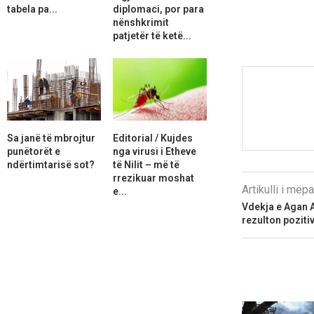
tabela pa...
diplomaci, por para
nënshkrimit
patjetër të ketë...
Sa janë të mbrojtur
Editorial / Kujdes
punëtorët e
nga virusi i Etheve
ndërtimtarisë sot?
të Nilit – më të
rrezikuar moshat
Artikulli i më
e...
Vdekja e Agan A
rezulton poziti