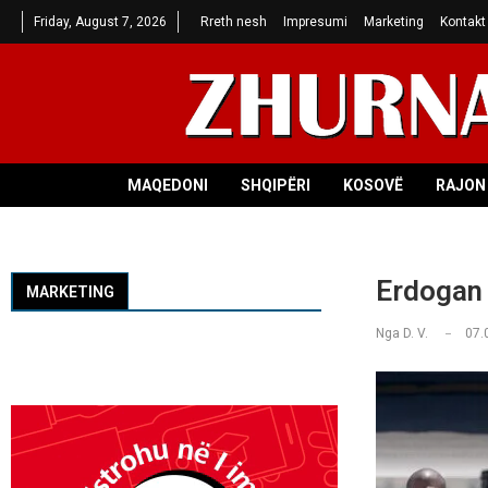
Friday, August 7, 2026
Rreth nesh
Impresumi
Marketing
Kontakt
MAQEDONI
SHQIPËRI
KOSOVË
RAJON 
Erdogan 
MARKETING
Nga
D. V.
07.