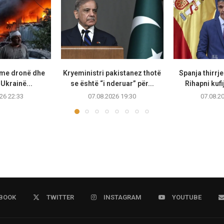
 me dronë dhe
Kryeministri pakistanez thotë
Spanja thirrje
Ukrainë...
se është “i nderuar” për...
Rihapni kufi
26 22:33
07.08.2026 19:30
07.08.2
BOOK
TWITTER
INSTAGRAM
YOUTUBE