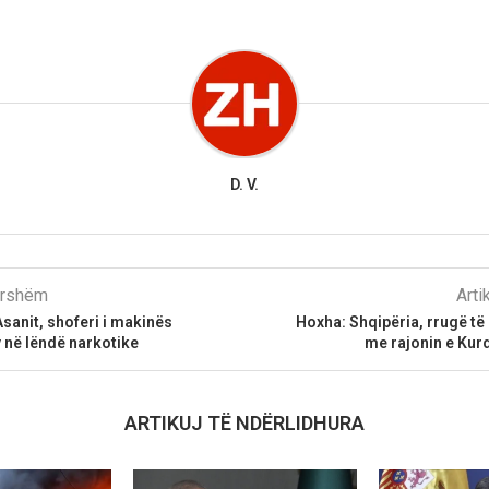
D. V.
parshëm
Arti
sanit, shoferi i makinës
Hoxha: Shqipëria, rrugë të 
v në lëndë narkotike
me rajonin e Kurd
ARTIKUJ TË NDËRLIDHURA