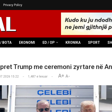
Privacy Policy
/ BOTA
EKONOMI
ED / OP
KRONIKA
SPORT
S
pret Trump me ceremoni zyrtare në A
A+
A-
07.2026 15:22
1,487
e lexuar