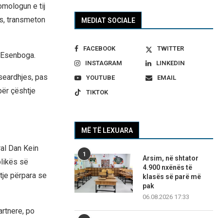
omologun e tij
-s, transmeton
MEDIAT SOCIALE
FACEBOOK
TWITTER
n Esenboga.
INSTAGRAM
LINKEDIN
seardhjes, pas
YOUTUBE
EMAIL
për çështje
TIKTOK
MË TË LEXUARA
ral Dan Kein
1
Arsim, në shtator
blikës së
4.900 nxënës të
tje përpara se
klasës së parë më
pak
06.08.2026 17:33
rtnere, po