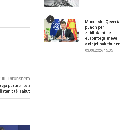
5
Mucunski: Qeveria
punon për
zhbllokimin e
eurointegrimeve,
detajet nuk thuhen
03.08.2026 16:35
kulli i ardhshëm
reja partneriteti
istanit të Irakut