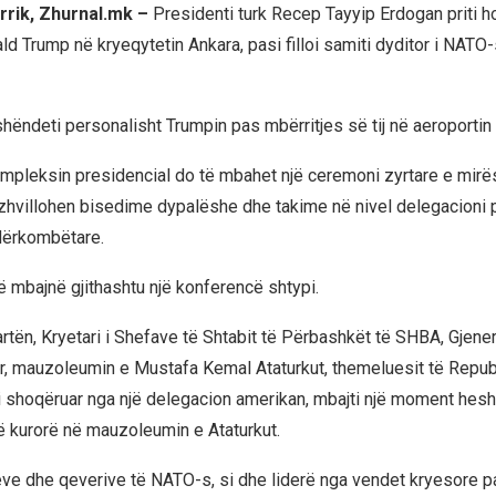
rrik, Zhurnal.mk –
Presidenti turk Recep Tayyip Erdogan priti h
ld Trump në kryeqytetin Ankara, pasi filloi samiti dyditor i NATO
hëndeti personalisht Trumpin pas mbërritjes së tij në aeroporti
pleksin presidencial do të mbahet një ceremoni zyrtare e mirë
 zhvillohen bisedime dypalëshe dhe takime në nivel delegacioni 
dërkombëtare.
të mbajnë gjithashtu një konferencë shtypi.
rtën, Kryetari i Shefave të Shtabit të Përbashkët të SHBA, Gjene
bir, mauzoleumin e Mustafa Kemal Ataturkut, themeluesit të Repu
, i shoqëruar nga një delegacion amerikan, mbajti një moment hesh
ë kurorë në mauzoleumin e Ataturkut.
eve dhe qeverive të NATO-s, si dhe liderë nga vendet kryesore pa