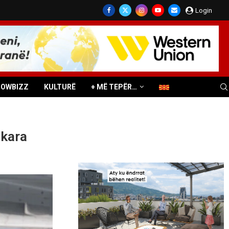
Login
HOWBIZZ
KULTURË
+ MË TEPËR…
nkara