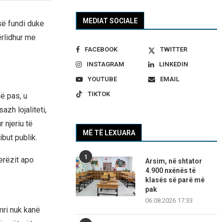
MEDIAT SOCIALE
së fundi duke
ërlidhur me
FACEBOOK
TWITTER
INSTAGRAM
LINKEDIN
YOUTUBE
EMAIL
TIKTOK
në pas, u
zh lojaliteti,
r njeriu të
MË TË LEXUARA
ibut publik.
1
erëzit apo
Arsim, në shtator
4.900 nxënës të
klasës së parë më
pak
06.08.2026 17:33
emri nuk kanë