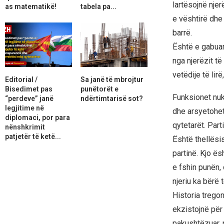
lartësojnë njer
as matematikë!
tabela pa...
e vështirë dhe
barrë.
Është e gabuar
nga njerëzit t
vetëdije të lirë
Editorial /
Sa janë të mbrojtur
Bisedimet pas
punëtorët e
Funksionet nuk
“perdeve” janë
ndërtimtarisë sot?
legjitime në
dhe arsyetohet
diplomaci, por para
qytetarët. Part
nënshkrimit
patjetër të ketë...
Është thellësi
partinë. Kjo ës
e fshin punën, 
njeriu ka bërë
Historia tregon
ekzistojnë për 
pakushtëzuar, 