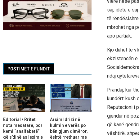
vlerë nëse pas 
saj, idetë e sa
të rëndësishme:
mbrohet nga po
apo partiak.
Kjo duhet të v
ekzistencën e s
Socialdemokrac
POSTIMET E FUNDIT
ndaj qytetarëve
Prandaj, kur th
kundërt: kush e
Reputacioni i 
gjendur në pozi
Editorial / Rritet
Arsim Idrizi në
që kanë qëndrua
nota mesatare, por
kulmin e verës po
kemi “analfabetë”
bën gjum dimëror,
vështirë, shpes
që s’dinë as lexim e
është rrethuar me