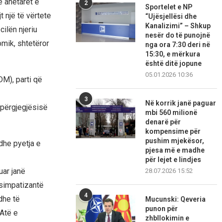
ë anëtarët e
2
Sportelet e NP
t një të vërtete
“Ujësjellësi dhe
Kanalizimi” – Shkup
cilën njeriu
nesër do të punojnë
mik, shtetëror
nga ora 7:30 deri në
15:30, e mërkura
është ditë jopune
05.01.2026 10:36
M), parti që
3
Në korrik janë paguar
 përgjegjësisë
mbi 560 milionë
denarë për
kompensime për
pushim mjekësor,
edhe pyetja e
pjesa më e madhe
për lejet e lindjes
uar janë
28.07.2026 15:52
 simpatizantë
4
dhe të
Mucunski: Qeveria
punon për
 Atë e
zhbllokimin e