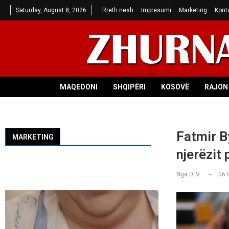
Saturday, August 8, 2026
Rreth nesh
Impresumi
Marketing
Kont
MAQEDONI
SHQIPËRI
KOSOVË
RAJON 
Fatmir By
MARKETING
njerëzit 
Nga
D. V.
06.