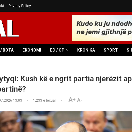
akt
Privacy Policy
/ BOTA
EKONOMI
ED / OP
KRONIKA
SPORT
S
tyqi: Kush kë e ngrit partia njerëzit a
partinë?
A+
A-
07.2026 13:03
1,233
e lexuar