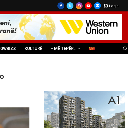
Login
HOWBIZZ
KULTURË
+ MË TEPËR…
po