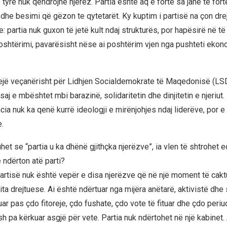
tyre nuk qëndrojnë njerëz. Partia është aq e fortë sa janë të fort
j dhe besimi që gëzon te qytetarët. Ky kuptim i partisë na çon drej
 partia nuk guxon të jetë kult ndaj strukturës, por hapësirë në të 
shtërimi, pavarësisht nëse ai poshtërim vjen nga pushteti ekono
lejë veçanërisht për Lidhjen Socialdemokrate të Maqedonisë (LSD
aj e mbështet mbi barazinë, solidaritetin dhe dinjitetin e njeriut.
ia nuk ka qenë kurrë ideologji e mirënjohjes ndaj liderëve, por e
.
uhet se “partia u ka dhënë gjithçka njerëzve”, ia vlen të shtrohet 
 ndërton atë parti?
partisë nuk është vepër e disa njerëzve që në një moment të cakt
ta drejtuese. Ai është ndërtuar nga mijëra anëtarë, aktivistë dhe
r pas çdo fitoreje, çdo fushate, çdo vote të fituar dhe çdo periu
h pa kërkuar asgjë për vete. Partia nuk ndërtohet në një kabinet.