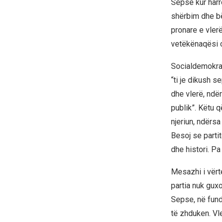
Sepse kur harr
shërbim dhe bëh
pronare e vler
vetëkënaqësi o
Socialdemokrac
“ti je dikush s
dhe vlerë, ndër
publik”. Këtu q
njeriun, ndërsa
Besoj se partit
dhe histori. Pa
Mesazhi i vërte
partia nuk guxo
Sepse, në fund
të zhduken. Vle