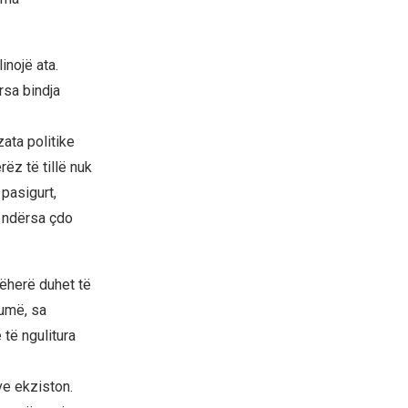
inojë ata.
rsa bindja
zata politike
rëz të tillë nuk
 pasigurt,
, ndërsa çdo
tëherë duhet të
jumë, sa
të ngulitura
ve ekziston.