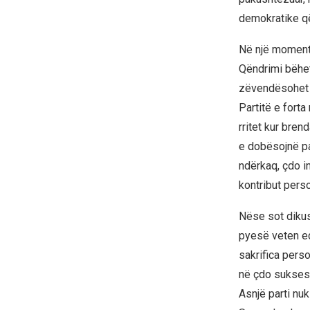
demokratike që 
Në një moment t
Qëndrimi bëhet
zëvendësohet 
Partitë e forta
rritet kur brend
e dobësojnë par
ndërkaq, çdo i
kontribut perso
Nëse sot dikush
pyesë veten ed
sakrifica pers
në çdo sukses 
Asnjë parti nu