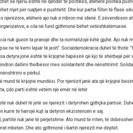
ohet se njeriu është në qendër të politikës, atëherë politika pus
et mjet për ruajtjen e pushtetit. Dhe kur partia fillon të flasë siku
ës njerëzore, atëherë ajo nuk e mbron më idenë. E zëvendëson a
rganizative, e cila në fund gjithmonë bëhet vetëshkatërruese.
ia nuk guxon ta pranojë dhe ta normalizojë këtë gjuhë. Ajo nuk m
epse ne të kemi lejuar të jesh”. Socialdemokracia duhet të thotë: “ti
sa detyra jonë është të krijojmë hapësirë që kjo të shërbejë për 
ëndron dallimi thelbësor mes solidaritetit dhe nënshtrimit. Solidar
 nënshtrimi e përkul.
ë mund të krijojnë mundësi. Por njerëzit janë ata që krijojnë besim
 ta, çdo parti është vetëm një emër në letër.
të nuk duhet të jetë se njerëzit i detyrohen gjithçka partisë. Duhe
n kurrë të harrojë kujt ia detyron ekzistencën e saj.
, partitë nuk janë të përjetshme. Ato mund të rriten, të dobësohe
rat mbeten. Dhe ato gjithmonë i bartin njerëzit me dinjitet.