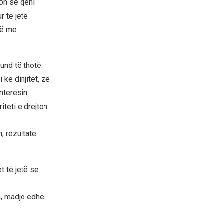
hon së qeni
r të jetë
të me
und të thotë:
 ke dinjitet, zë
interesin
iteti e drejton
, rezultate
t të jetë se
n, madje edhe