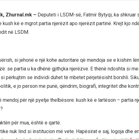
ik, Zhurnal.mk –
Deputeti i LSDM-së, Fatmir Bytyqi, ka shkruar 
e kush kë e mgrot partia njerëzit apo njerëzit partinë. Krejt kjo nd
undit në LSDM.
 sërish, si jehonë e një kohe autoritare që mendoja se e kishim lë
ë: se partia u ka dhënë gjithçka njerëzve. E thënë ndoshta si mesa
 si përkujtim se individi duhet të mbetet përjetësisht borxhli. Siku
olitik, e jo person me punë, qëndrim, biografi, integritet dhe kontr
 mendoj për një pyetje thelbësore: kush kë e lartëson – partia nj
ë?
paktën për mua, është e qartë.
itike nuk lind si institucion më vete. Hapësirat e saj, logoja dhe 