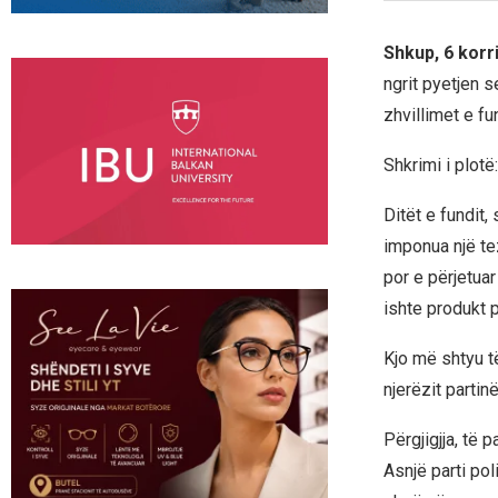
Shkup, 6 korr
ngrit pyetjen s
zhvillimet e f
Shkrimi i plotë:
Ditët e fundit,
imponua një tez
por e përjetuar
ishte produkt p
Kjo më shtyu të
njerëzit partin
Përgjigjja, të 
Asnjë parti pol