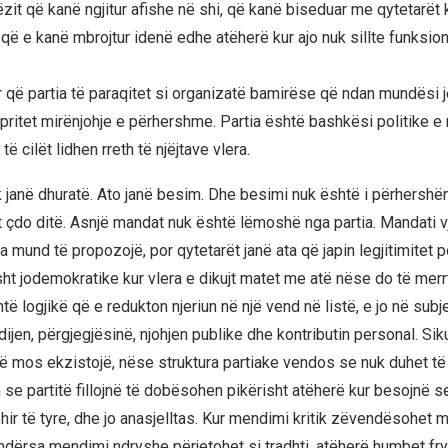
ëzit që kanë ngjitur afishe në shi, që kanë biseduar me qytetarët
 që e kanë mbrojtur idenë edhe atëherë kur ajo nuk sillte funksio
 që partia të paraqitet si organizatë bamirëse që ndan mundësi 
ë pritet mirënjohje e përhershme. Partia është bashkësi politike 
, të cilët lidhen rreth të njëjtave vlera.
 janë dhuratë. Ato janë besim. Dhe besimi nuk është i përhershëm
 çdo ditë. Asnjë mandat nuk është lëmoshë nga partia. Mandati v
ia mund të propozojë, por qytetarët janë ata që japin legjitimitet po
sht jodemokratike kur vlera e dikujt matet me atë nëse do të mer
htë logjikë që e redukton njeriun në një vend në listë, e jo në subje
dijen, përgjegjësinë, njohjen publike dhe kontributin personal. Sik
 të mos ekzistojë, nëse struktura partiake vendos se nuk duhet të
 se partitë fillojnë të dobësohen pikërisht atëherë kur besojnë s
hir të tyre, dhe jo anasjelltas. Kur mendimi kritik zëvendësohet me
ndërsa mendimi ndryshe përjetohet si tradhti, atëherë humbet fr