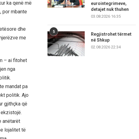
 kur ka qenë më
eurointegrimeve,
detajet nuk thuhen
n, por mbante
03.08.2026 16:35
jetësore dhe
5
Regjistrohet tërmet
e njerëzve me
në Shkup
02.08.2026 22:34
 – ai fitohet
jen nga
litik.
rte mandat pa
kt politik. Ajo
ur gjithçka që
 ekzistojë.
e anëtarët
 lojalitet të
yma