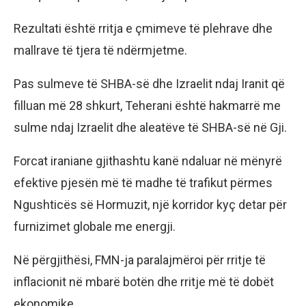
Rezultati është rritja e çmimeve të plehrave dhe
mallrave të tjera të ndërmjetme.
Pas sulmeve të SHBA-së dhe Izraelit ndaj Iranit që
filluan më 28 shkurt, Teherani është hakmarrë me
sulme ndaj Izraelit dhe aleatëve të SHBA-së në Gji.
Forcat iraniane gjithashtu kanë ndaluar në mënyrë
efektive pjesën më të madhe të trafikut përmes
Ngushticës së Hormuzit, një korridor kyç detar për
furnizimet globale me energji.
Në përgjithësi, FMN-ja paralajmëroi për rritje të
inflacionit në mbarë botën dhe rritje më të dobët
ekonomike.