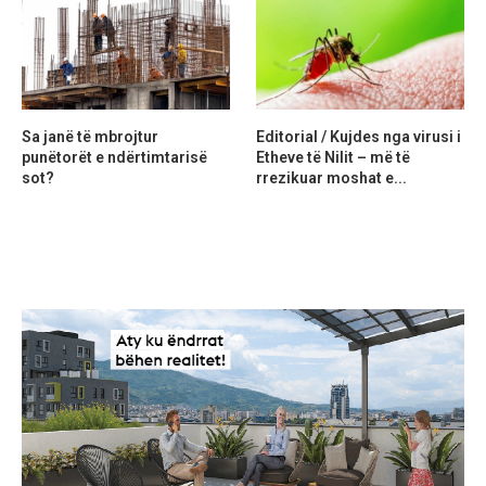
Sa janë të mbrojtur
Editorial / Kujdes nga virusi i
punëtorët e ndërtimtarisë
Etheve të Nilit – më të
sot?
rrezikuar moshat e...