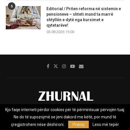
5
Editorial / Priten reforma në sistemin e
pensioneve – shteti mund ta marrë
shtyllën e dytë nga kursimet e
qytetarëve!
03.08.2026 15:00
Kjo faqe interneti përdor cookies për të përmirësuar përvojën tuaj.
Rreth nesh
Impresumi
Marketing
Kontakt
Ne do të supozojmë se jeni dakord me këtë, por mund të
Privacy Policy
çregjistroheni nëse dëshironi.
Pranoj
Lexo më tepër