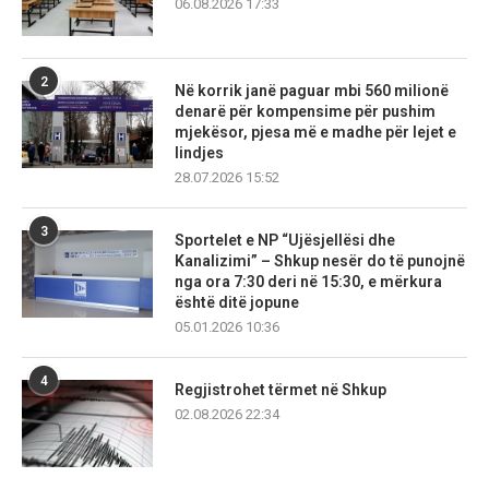
06.08.2026 17:33
2
Në korrik janë paguar mbi 560 milionë
denarë për kompensime për pushim
mjekësor, pjesa më e madhe për lejet e
lindjes
28.07.2026 15:52
3
Sportelet e NP “Ujësjellësi dhe
Kanalizimi” – Shkup nesër do të punojnë
nga ora 7:30 deri në 15:30, e mërkura
është ditë jopune
05.01.2026 10:36
4
Regjistrohet tërmet në Shkup
02.08.2026 22:34