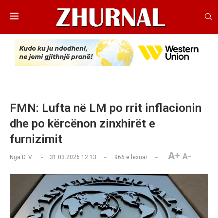
FMN: Lufta në LM po rrit inflacionin
dhe po kërcënon zinxhirët e
furnizimit
A+
A-
Nga
D. V.
31.03.2026 12:13
966
e lexuar