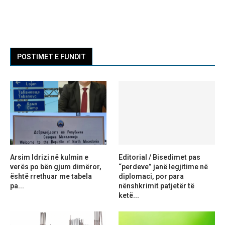
POSTIMET E FUNDIT
Arsim Idrizi në kulmin e
Editorial / Bisedimet pas
verës po bën gjum dimëror,
“perdeve” janë legjitime në
është rrethuar me tabela
diplomaci, por para
pa...
nënshkrimit patjetër të
ketë...