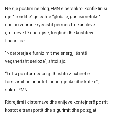
Në një postim në blog, FMN e përshkroi konfliktin si
një “tronditje” që është “globale, por asimetrike”
dhe po vepron kryesisht përmes tre kanaleve:
çmimeve të energjisë, tregtisë dhe kushteve
financiare.
”Ndërprerja e furnizimit me energji është
veçanërisht serioze”, shtoi ajo.
“Lufta po riformëson gjithashtu zinxhirët e
furnizimit për inputet joenergjetike dhe kritike”,
shkroi FMN.
Ridrejtimi i cisternave dhe anijeve kontejnerë po rrit
kostot e transportit dhe sigurimit dhe po zgjat