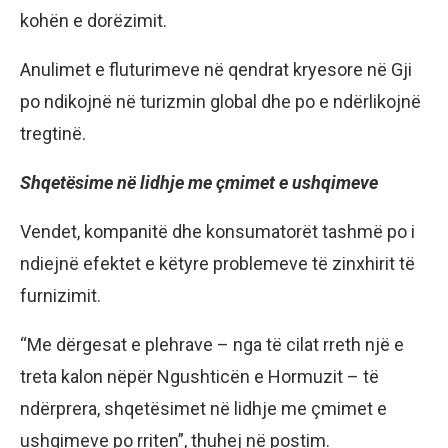
kohën e dorëzimit.
Anulimet e fluturimeve në qendrat kryesore në Gji
po ndikojnë në turizmin global dhe po e ndërlikojnë
tregtinë.
Shqetësime në lidhje me çmimet e ushqimeve
Vendet, kompanitë dhe konsumatorët tashmë po i
ndiejnë efektet e këtyre problemeve të zinxhirit të
furnizimit.
“Me dërgesat e plehrave – nga të cilat rreth një e
treta kalon nëpër Ngushticën e Hormuzit – të
ndërprera, shqetësimet në lidhje me çmimet e
ushqimeve po rriten”, thuhej në postim.