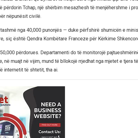
të përdorin Tchap, një shërbim mesazhesh të menjëhershme i pro
ër nëpunësit civilë.
 tashmë nga 40,000 punonjës — duke përfshirë shumicën e minis
re, siç është Qendra Kombëtare Franceze për Kërkime Shkencor
50,000 përdorues. Departamenti do të monitorojë pajtueshmëri
e, në muajt në vijim, mund të bllokojë rrjedhat nga mjetet e tjera t
ë internetit të shtetit, tha ai.