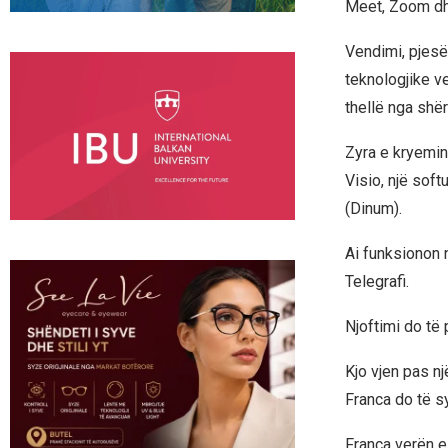
Meet, Zoom dh
Vendimi, pjesë 
teknologjike v
thellë nga shë
Zyra e kryemini
Visio, një soft
(Dinum).
Ai funksionon 
Telegrafi.
Njoftimi do të
Kjo vjen pas nj
Franca do të s
Franca verën e