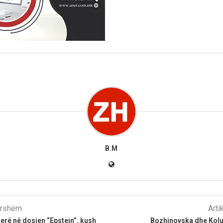
B.M
parshëm
Arti
rë në dosjen “Epstein”, kush
Bozhinovska dhe Kolum