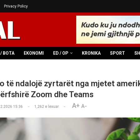
Privacy Policy
/ BOTA
EKONOMI
ED / OP
KRONIKA
SPORT
S
o të ndalojë zyrtarët nga mjetet ameri
përfshirë Zoom dhe Teams
A+
A-
02.2026 15:36
1,262
e lexuar