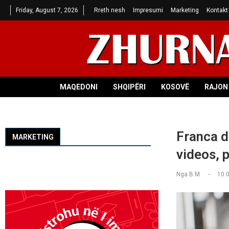
Friday, August 7, 2026
Rreth nesh
Impresumi
Marketing
Kontakt
MAQEDONI
SHQIPËRI
KOSOVË
RAJON 
Franca d
MARKETING
videos, 
Nga
B.M
10.