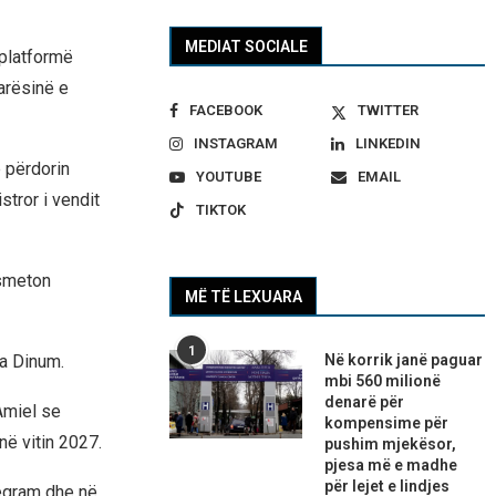
MEDIAT SOCIALE
 platformë
arësinë e
FACEBOOK
TWITTER
INSTAGRAM
LINKEDIN
ë përdorin
YOUTUBE
EMAIL
stror i vendit
TIKTOK
nsmeton
MË TË LEXUARA
1
Në korrik janë paguar
ga Dinum.
mbi 560 milionë
denarë për
Amiel se
kompensime për
ë vitin 2027.
pushim mjekësor,
pjesa më e madhe
për lejet e lindjes
legram dhe në