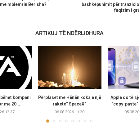
i me mbiemrin Berisha?
bashkëpunimit për tranzicio
fuqizim i gr
ARTIKUJ TË NDËRLIDHURA
s bëhet kompani
Përplaset me Hënën koka e një
Apple do të sj
or me 20...
rakete” SpaceX”
“copy-paste”
26 12:37
06.08.2026 11:20
05.08.2