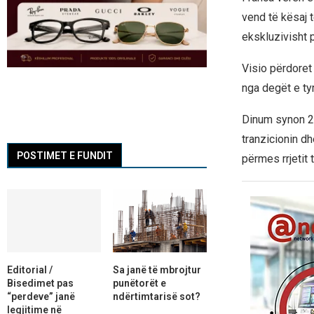
vend të kësaj 
ekskluzivisht p
Visio përdoret
nga degët e ty
Dinum synon 2
tranzicionin dh
POSTIMET E FUNDIT
përmes rrjetit t
Editorial /
Sa janë të mbrojtur
Bisedimet pas
punëtorët e
“perdeve” janë
ndërtimtarisë sot?
legjitime në