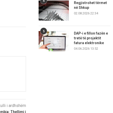
4
Regjistrohet tërmet
në Shkup
02.08.2026 22:34
5
DAP-i e fillon fazën e
tretë të projektit
fatura elektronike
04.06.2026 13:52
kulli i ardhshëm
bia: Thellimi i