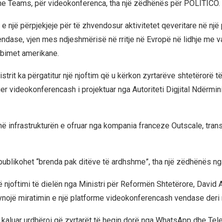
e Teams, për videokonferenca, tha një zëdhënës për POLITICO.
e një përpjekjeje për të zhvendosur aktivitetet qeveritare në një
endase, vjen mes ndjeshmërisë në rritje në Evropë në lidhje me v
rbimet amerikane.
strit ka përgatitur një njoftim që u kërkon zyrtarëve shtetërorë t
uer videokonferencash i projektuar nga Autoriteti Digjital Ndërmini
në infrastrukturën e ofruar nga kompania franceze Outscale, tra
 publikohet “brenda pak ditëve të ardhshme”, tha një zëdhënës n
ë njoftimi të dielën nga Ministri për Reformën Shtetërore, David 
ynojë miratimin e një platforme videokonferencash vendase deri n
 kaluar urdhëroi që zyrtarët të heqin dorë nga WhatsApp dhe Te