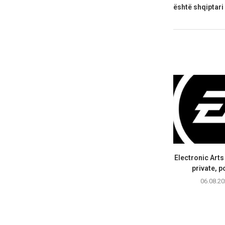
është shqiptar
Electronic Art
private, p
06.08.20