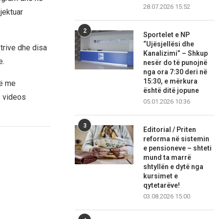
28.07.2026 15:52
jektuar
2
Sportelet e NP
“Ujësjellësi dhe
trive dhe disa
Kanalizimi” – Shkup
e.
nesër do të punojnë
nga ora 7:30 deri në
15:30, e mërkura
në me
është ditë jopune
ë videos
05.01.2026 10:36
3
Editorial / Priten
reforma në sistemin
e pensioneve – shteti
mund ta marrë
shtyllën e dytë nga
kursimet e
qytetarëve!
03.08.2026 15:00