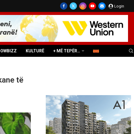
Login
HOWBIZZ
KULTURË
+ MË TEPËR…
kane të