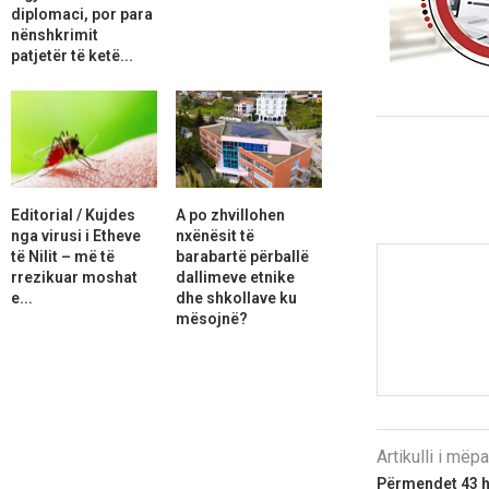
diplomaci, por para
nënshkrimit
patjetër të ketë...
Editorial / Kujdes
A po zhvillohen
nga virusi i Etheve
nxënësit të
të Nilit – më të
barabartë përballë
rrezikuar moshat
dallimeve etnike
e...
dhe shkollave ku
mësojnë?
Artikulli i më
Përmendet 43 he