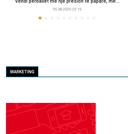
Vendi përballet me një presion të paparë, më...
05.08.2026 23:19
MARKETING