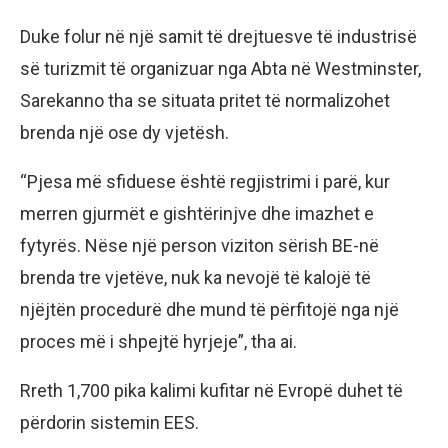
Duke folur në një samit të drejtuesve të industrisë
së turizmit të organizuar nga Abta në Westminster,
Sarekanno tha se situata pritet të normalizohet
brenda një ose dy vjetësh.
“Pjesa më sfiduese është regjistrimi i parë, kur
merren gjurmët e gishtërinjve dhe imazhet e
fytyrës. Nëse një person viziton sërish BE-në
brenda tre vjetëve, nuk ka nevojë të kalojë të
njëjtën procedurë dhe mund të përfitojë nga një
proces më i shpejtë hyrjeje”, tha ai.
Rreth 1,700 pika kalimi kufitar në Evropë duhet të
përdorin sistemin EES.