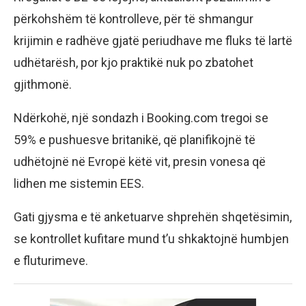
përkohshëm të kontrolleve, për të shmangur
krijimin e radhëve gjatë periudhave me fluks të lartë
udhëtarësh, por kjo praktikë nuk po zbatohet
gjithmonë.
Ndërkohë, një sondazh i Booking.com tregoi se
59% e pushuesve britanikë, që planifikojnë të
udhëtojnë në Evropë këtë vit, presin vonesa që
lidhen me sistemin EES.
Gati gjysma e të anketuarve shprehën shqetësimin,
se kontrollet kufitare mund t’u shkaktojnë humbjen
e fluturimeve.