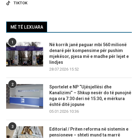
TIKTOK
MË TË LEXUARA
1
Në korrik janë paguar mbi 560 milionë
denarë për kompensime për pushim
mjekësor, pjesa më e madhe për lejet e
lindjes
28.07.2026 15:52
2
Sportelet e NP “Ujësjellësi dhe
Kanalizimi” – Shkup nesër do të punojnë
nga ora 7:30 deri në 15:30, e mërkura
është ditë jopune
05.01.2026 10:36
3
Editorial / Priten reforma në sistemin e
pensioneve – shteti mund ta marrë