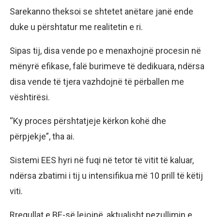
Sarekanno theksoi se shtetet anëtare janë ende
duke u përshtatur me realitetin e ri.
Sipas tij, disa vende po e menaxhojnë procesin në
mënyrë efikase, falë burimeve të dedikuara, ndërsa
disa vende të tjera vazhdojnë të përballen me
vështirësi.
“Ky proces përshtatjeje kërkon kohë dhe
përpjekje”, tha ai.
Sistemi EES hyri në fuqi në tetor të vitit të kaluar,
ndërsa zbatimi i tij u intensifikua më 10 prill të këtij
viti.
Rregullat e BE-së lejojnë, aktualisht pezullimin e