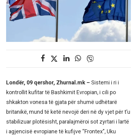
Londër, 09 qershor, Zhurnal.mk –
Sistemi i ri i
kontrollit kufitar të Bashkimit Evropian, i cili po
shkakton vonesa të gjata për shumë udhëtarë
britanikë, mund të ketë nevojë deri në dy vjet për t’u
stabilizuar plotësisht, paralajmëroi sot zyrtari i lartë
i agjencisë evropiane të kufijve “Frontex”, Uku