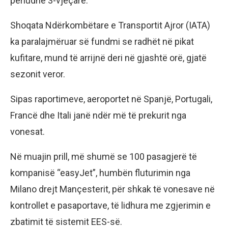
periudhë 3-vjeçare.
Shoqata Ndërkombëtare e Transportit Ajror (IATA)
ka paralajmëruar së fundmi se radhët në pikat
kufitare, mund të arrijnë deri në gjashtë orë, gjatë
sezonit veror.
Sipas raportimeve, aeroportet në Spanjë, Portugali,
Francë dhe Itali janë ndër më të prekurit nga
vonesat.
Në muajin prill, më shumë se 100 pasagjerë të
kompanisë “easyJet”, humbën fluturimin nga
Milano drejt Mançesterit, për shkak të vonesave në
kontrollet e pasaportave, të lidhura me zgjerimin e
zbatimit të sistemit EES-së.