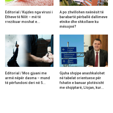
Editorial / Kujdes nga virusi i
A po zhvillohen nxënësit të
Etheve të Nilit – më të
barabartë përballë dallimeve
rrezikuar moshat e...
etnike dhe shkollave ku
mësojnë?
Editorial / Mos gjuani me
Gjuha shqipe anashkalohet
armë nëpër dasma – mund
në tabelat orientuese për
të përfundoni deri në 5...
fshatin e banuar plotësisht
me shqiptarë, Llojan, kur...