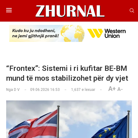
“Frontex”: Sistemi i ri kufitar BE-BM
mund të mos stabilizohet për dy vjet
A+
A-
Nga
D V
09.06.2026 16:53
1,637
e lexuar