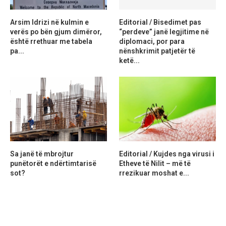
Arsim Idrizi në kulmin e
Editorial / Bisedimet pas
verës po bën gjum dimëror,
“perdeve” janë legjitime në
është rrethuar me tabela
diplomaci, por para
pa...
nënshkrimit patjetër të
ketë...
Sa janë të mbrojtur
Editorial / Kujdes nga virusi i
punëtorët e ndërtimtarisë
Etheve të Nilit – më të
sot?
rrezikuar moshat e...