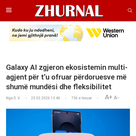
Galaxy AI zgjeron ekosistemin multi-
agjent për t’u ofruar përdoruesve më
shumë mundësi dhe fleksibilitet
A+
A-
Nga
D. V.
23.02.2026 13:46
736
e lexuar