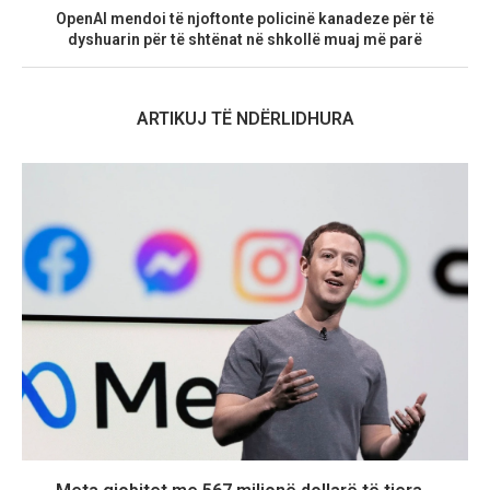
OpenAI mendoi të njoftonte policinë kanadeze për të
dyshuarin për të shtënat në shkollë muaj më parë
ARTIKUJ TË NDËRLIDHURA