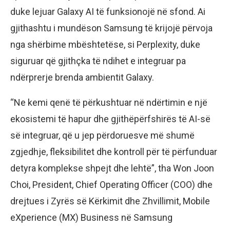
duke lejuar Galaxy AI të funksionojë në sfond. Ai
gjithashtu i mundëson Samsung të krijojë përvoja
nga shërbime mbështetëse, si Perplexity, duke
siguruar që gjithçka të ndihet e integruar pa
ndërprerje brenda ambientit Galaxy.
“Ne kemi qenë të përkushtuar në ndërtimin e një
ekosistemi të hapur dhe gjithëpërfshirës të AI-së
së integruar, që u jep përdoruesve më shumë
zgjedhje, fleksibilitet dhe kontroll për të përfunduar
detyra komplekse shpejt dhe lehtë”, tha Won Joon
Choi, President, Chief Operating Officer (COO) dhe
drejtues i Zyrës së Kërkimit dhe Zhvillimit, Mobile
eXperience (MX) Business në Samsung