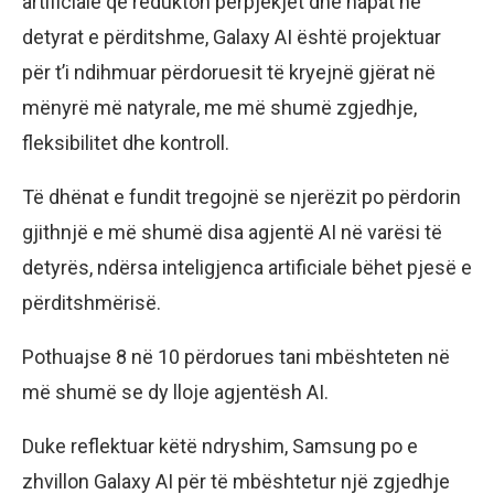
artificiale që redukton përpjekjet dhe hapat në
detyrat e përditshme, Galaxy AI është projektuar
për t’i ndihmuar përdoruesit të kryejnë gjërat në
mënyrë më natyrale, me më shumë zgjedhje,
fleksibilitet dhe kontroll.
Të dhënat e fundit tregojnë se njerëzit po përdorin
gjithnjë e më shumë disa agjentë AI në varësi të
detyrës, ndërsa inteligjenca artificiale bëhet pjesë e
përditshmërisë.
Pothuajse 8 në 10 përdorues tani mbështeten në
më shumë se dy lloje agjentësh AI.
Duke reflektuar këtë ndryshim, Samsung po e
zhvillon Galaxy AI për të mbështetur një zgjedhje