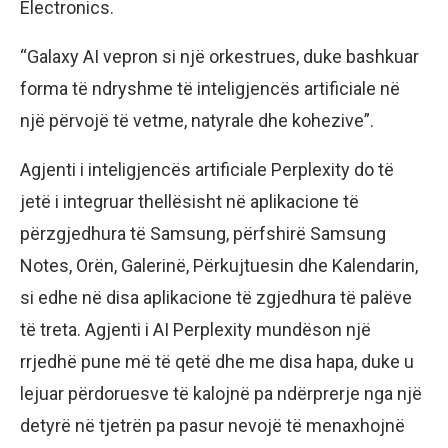
Electronics.
“Galaxy AI vepron si një orkestrues, duke bashkuar
forma të ndryshme të inteligjencës artificiale në
një përvojë të vetme, natyrale dhe kohezive”.
Agjenti i inteligjencës artificiale Perplexity do të
jetë i integruar thellësisht në aplikacione të
përzgjedhura të Samsung, përfshirë Samsung
Notes, Orën, Galerinë, Përkujtuesin dhe Kalendarin,
si edhe në disa aplikacione të zgjedhura të palëve
të treta. Agjenti i AI Perplexity mundëson një
rrjedhë pune më të qetë dhe me disa hapa, duke u
lejuar përdoruesve të kalojnë pa ndërprerje nga një
detyrë në tjetrën pa pasur nevojë të menaxhojnë