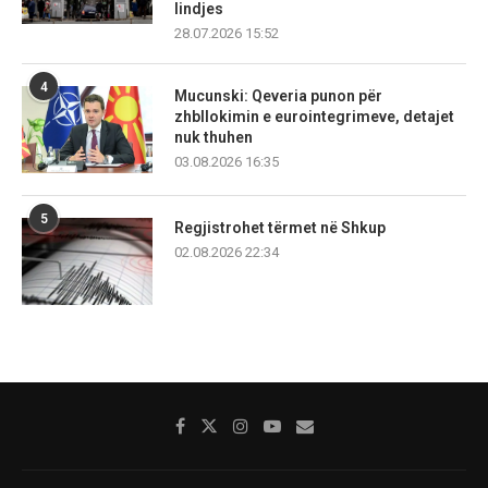
lindjes
28.07.2026 15:52
4
Mucunski: Qeveria punon për
zhbllokimin e eurointegrimeve, detajet
nuk thuhen
03.08.2026 16:35
5
Regjistrohet tërmet në Shkup
02.08.2026 22:34