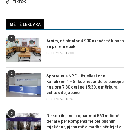
TIKTOK
MË TË LEXUARA
1
Arsim, në shtator 4.900 nxënës të klasës
së parë më pak
06.08.2026 17:33
2
Sportelet e NP “Ujësjellësi dhe
Kanalizimi” – Shkup nesër do të punojnë
nga ora 7:30 deri në 15:30, e mërkura
është ditë jopune
05.01.2026 10:36
3
Në korrik janë paguar mbi 560 milionë
denarë për kompensime për pushim
mjekësor, pjesa më e madhe për lejet e