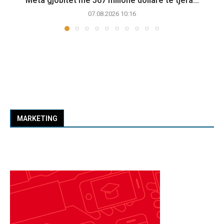
Meta gjobitet me 567 milionë dollarë të tjera...
07.08.2026 10:16
MARKETING