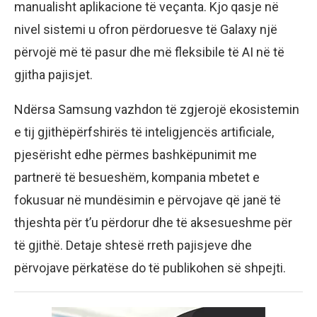
manualisht aplikacione të veçanta. Kjo qasje në
nivel sistemi u ofron përdoruesve të Galaxy një
përvojë më të pasur dhe më fleksibile të AI në të
gjitha pajisjet.
Ndërsa Samsung vazhdon të zgjerojë ekosistemin
e tij gjithëpërfshirës të inteligjencës artificiale,
pjesërisht edhe përmes bashkëpunimit me
partnerë të besueshëm, kompania mbetet e
fokusuar në mundësimin e përvojave që janë të
thjeshta për t’u përdorur dhe të aksesueshme për
të gjithë. Detaje shtesë rreth pajisjeve dhe
përvojave përkatëse do të publikohen së shpejti.