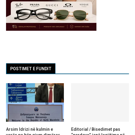
POSTIMET E FUNDIT
Arsim Idrizi në kulmin e
Editorial / Bisedimet pas
verës po bën gjum dimëror,
“perdeve” janë legjitime në