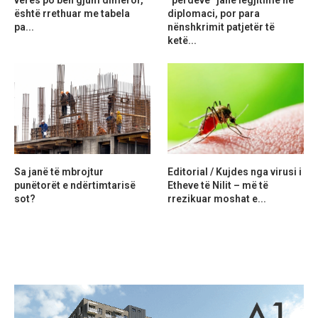
është rrethuar me tabela
diplomaci, por para
pa...
nënshkrimit patjetër të
ketë...
Sa janë të mbrojtur
Editorial / Kujdes nga virusi i
punëtorët e ndërtimtarisë
Etheve të Nilit – më të
sot?
rrezikuar moshat e...