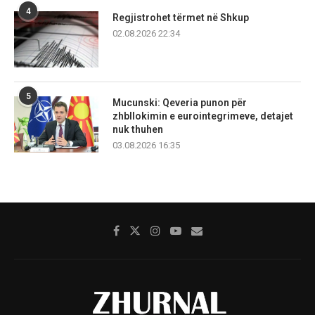
4
Regjistrohet tërmet në Shkup
02.08.2026 22:34
5
Mucunski: Qeveria punon për
zhbllokimin e eurointegrimeve, detajet
nuk thuhen
03.08.2026 16:35